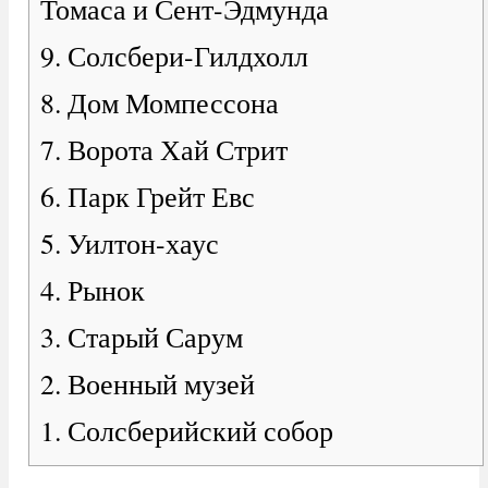
Томаса и Сент-Эдмунда
9. Солсбери-Гилдхолл
8. Дом Момпессона
7. Ворота Хай Стрит
6. Парк Грейт Евс
5. Уилтон-хаус
4. Рынок
3. Старый Сарум
2. Военный музей
1. Солсберийский собор