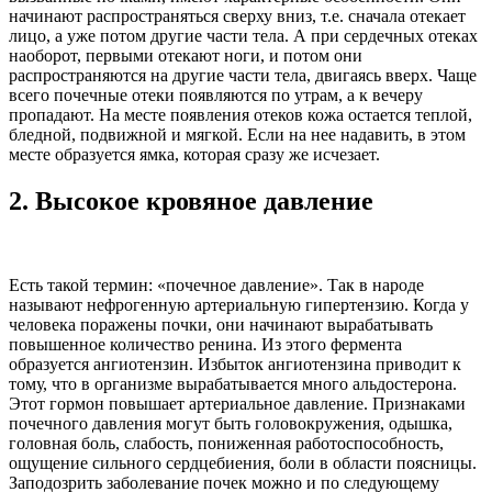
начинают распространяться сверху вниз, т.е. сначала отекает
лицо, а уже потом другие части тела. А при сердечных отеках
наоборот, первыми отекают ноги, и потом они
распространяются на другие части тела, двигаясь вверх. Чаще
всего почечные отеки появляются по утрам, а к вечеру
пропадают. На месте появления отеков кожа остается теплой,
бледной, подвижной и мягкой. Если на нее надавить, в этом
месте образуется ямка, которая сразу же исчезает.
2.
Высокое кровяное давление
Есть такой термин: «почечное давление». Так в народе
называют нефрогенную артериальную гипертензию. Когда у
человека поражены почки, они начинают вырабатывать
повышенное количество ренина. Из этого фермента
образуется ангиотензин. Избыток ангиотензина приводит к
тому, что в организме вырабатывается много альдостерона.
Этот гормон повышает артериальное давление. Признаками
почечного давления могут быть головокружения, одышка,
головная боль, слабость, пониженная работоспособность,
ощущение сильного сердцебиения, боли в области поясницы.
Заподозрить заболевание почек можно и по следующему