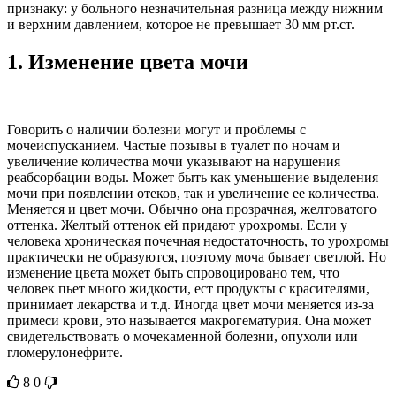
признаку: у больного незначительная разница между нижним
и верхним давлением, которое не превышает 30 мм рт.ст.
1.
Изменение цвета мочи
Говорить о наличии болезни могут и проблемы с
мочеиспусканием. Частые позывы в туалет по ночам и
увеличение количества мочи указывают на нарушения
реабсорбации воды. Может быть как уменьшение выделения
мочи при появлении отеков, так и увеличение ее количества.
Меняется и цвет мочи. Обычно она прозрачная, желтоватого
оттенка. Желтый оттенок ей придают урохромы. Если у
человека хроническая почечная недостаточность, то урохромы
практически не образуются, поэтому моча бывает светлой. Но
изменение цвета может быть спровоцировано тем, что
человек пьет много жидкости, ест продукты с красителями,
принимает лекарства и т.д. Иногда цвет мочи меняется из-за
примеси крови, это называется макрогематурия. Она может
свидетельствовать о мочекаменной болезни, опухоли или
гломерулонефрите.
8
0