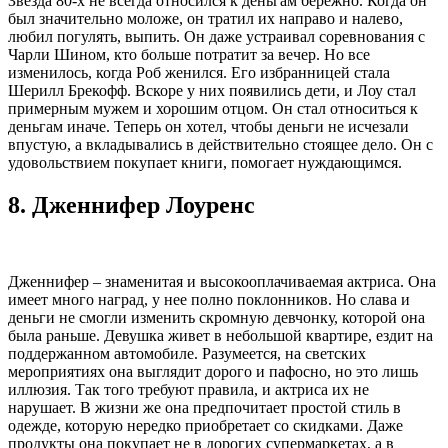
Звезда 80-х не всегда относился к деньгам бережно. Когда он
был значительно моложе, он тратил их направо и налево,
любил погулять, выпить. Он даже устраивал соревнования с
Чарли Шином, кто больше потратит за вечер. Но все
изменилось, когда Роб женился. Его избранницей стала
Шерилл Брекофф. Вскоре у них появились дети, и Лоу стал
примерным мужем и хорошим отцом. Он стал относиться к
деньгам иначе. Теперь он хотел, чтобы деньги не исчезали
впустую, а вкладывались в действительно стоящее дело. Он с
удовольствием покупает книги, помогает нуждающимся.
8.
Дженнифер Лоуренс
Дженнифер – знаменитая и высокооплачиваемая актриса. Она
имеет много наград, у нее полно поклонников. Но слава и
деньги не смогли изменить скромную девчонку, которой она
была раньше. Девушка живет в небольшой квартире, ездит на
поддержанном автомобиле. Разумеется, на светских
мероприятиях она выглядит дорого и пафосно, но это лишь
иллюзия. Так того требуют правила, и актриса их не
нарушает. В жизни же она предпочитает простой стиль в
одежде, которую нередко приобретает со скидками. Даже
продукты она покупает не в дорогих супермаркетах, а в