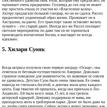
собственного удовольствия. Роли, которые ему предлагают, он
оценивает очень придирчиво. Голливуд до сих пор не может
ему простить отказа от участия во «Властелине колец».
Актеру предлагали большой гонорар, но он не сдался. Рассел
предпочитает уединенный образ жизни. Проживает он в
Австралии, на ранчо. Его транспорт также оставляет желать
лучшего – это старый джип. Иногда все же Рассел посещает
светские мероприятия, но даже там он не торопиться
производить впечатление богача, и выглядит не всегда
идеально.
5.
Хилари Суонк
Когда актриса получила свою первую награду «Оскар», она
отметила ее беговым путешествием по Америке. Довольно
странное поведение для знаменитости, но знакомые ее совсем
не удивились. Детство Суон было очень тяжелым. Ее семья
никогда не считалась богатой, и девочка знала цену каждого
цента. Еще тяжелее ей пришлось, когда она приехала в Лос-
Анджелес. Ей было всего лишь 15 лет, и она грезила
актерской карьерой. Девушку поддержала ее мама, им
приходилось жить в трейлерном парке. Денег не было даже на
то, чтобы снять квартиру. Сейчас актриса живет экономно, как