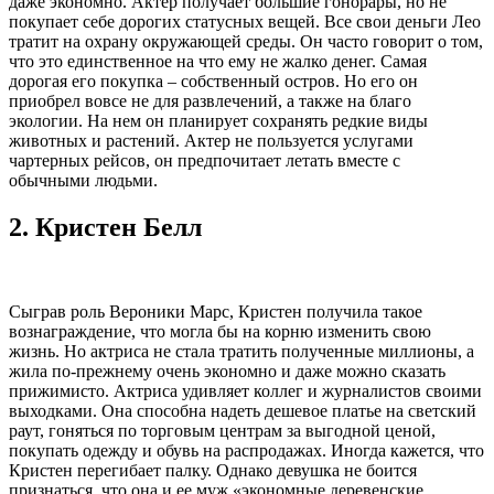
даже экономно. Актер получает большие гонорары, но не
покупает себе дорогих статусных вещей. Все свои деньги Лео
тратит на охрану окружающей среды. Он часто говорит о том,
что это единственное на что ему не жалко денег. Самая
дорогая его покупка – собственный остров. Но его он
приобрел вовсе не для развлечений, а также на благо
экологии. На нем он планирует сохранять редкие виды
животных и растений. Актер не пользуется услугами
чартерных рейсов, он предпочитает летать вместе с
обычными людьми.
2.
Кристен Белл
Сыграв роль Вероники Марс, Кристен получила такое
вознаграждение, что могла бы на корню изменить свою
жизнь. Но актриса не стала тратить полученные миллионы, а
жила по-прежнему очень экономно и даже можно сказать
прижимисто. Актриса удивляет коллег и журналистов своими
выходками. Она способна надеть дешевое платье на светский
раут, гоняться по торговым центрам за выгодной ценой,
покупать одежду и обувь на распродажах. Иногда кажется, что
Кристен перегибает палку. Однако девушка не боится
признаться, что она и ее муж «экономные деревенские