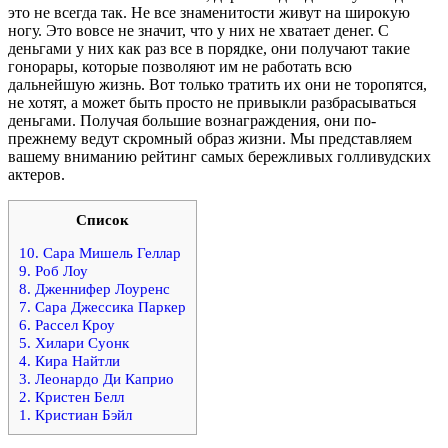
это не всегда так. Не все знаменитости живут на широкую
ногу. Это вовсе не значит, что у них не хватает денег. С
деньгами у них как раз все в порядке, они получают такие
гонорары, которые позволяют им не работать всю
дальнейшую жизнь. Вот только тратить их они не торопятся,
не хотят, а может быть просто не привыкли разбрасываться
деньгами. Получая большие вознаграждения, они по-
прежнему ведут скромный образ жизни. Мы представляем
вашему вниманию рейтинг самых бережливых голливудских
актеров.
Список
10. Сара Мишель Геллар
9. Роб Лоу
8. Дженнифер Лоуренс
7. Сара Джессика Паркер
6. Рассел Кроу
5. Хилари Суонк
4. Кира Найтли
3. Леонардо Ди Каприо
2. Кристен Белл
1. Кристиан Бэйл