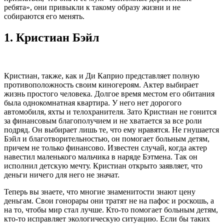
ребята», они привыкли к такому образу жизни и не
собираются его менять.
1.
Кристиан Бэйл
Кристиан, также, как и Ди Каприо представляет полную
противоположность своим киногероям. Актер выбирает
жизнь простого человека. Долгое время местом его обитания
была однокомнатная квартира. У него нет дорогого
автомобиля, яхты и телохранителя. Зато Кристиан не гонится
за финансовым благополучием и не хватается за все роли
подряд. Он выбирает лишь те, что ему нравятся. Не гнушается
Бэйл и благотворительностью, он помогает больным детям,
причем не только финансово. Известен случай, когда актер
навестил маленького мальчика в наряде Бэтмена. Так он
исполнил детскую мечту. Кристиан открыто заявляет, что
деньги ничего для него не значат.
Теперь вы знаете, что многие знаменитости знают цену
деньгам. Свои гонорары они тратят не на пафос и роскошь, а
на то, чтобы мир стал лучше. Кто-то помогает больным детям,
кто-то исправляет экологическую ситуацию. Если бы таких