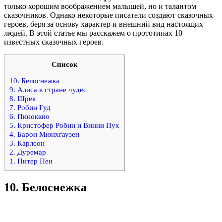
только хорошим воображением малышей, но и талантом
сказочников. Однако некоторые писатели создают сказочных
героев, беря за основу характер и внешний вид настоящих
людей. В этой статье мы расскажем о прототипах 10
известных сказочных героев.
Список
10. Белоснежка
9. Алиса в стране чудес
8. Шрек
7. Робин Гуд
6. Пиноккио
5. Кристофер Робин и Винни Пух
4. Барон Мюнхгаузен
3. Карлсон
2. Дуремар
1. Питер Пен
10.
Белоснежка