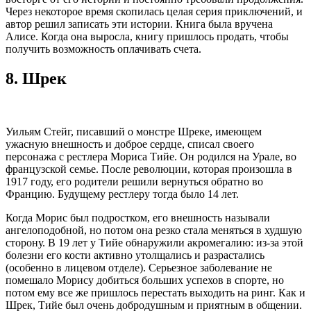
Через некоторое время скопилась целая серия приключений, и
автор решил записать эти истории. Книга была вручена
Алисе. Когда она выросла, книгу пришлось продать, чтобы
получить возможность оплачивать счета.
8.
Шрек
Уильям Стейг, писавший о монстре Шреке, имеющем
ужасную внешность и доброе сердце, списал своего
персонажа с рестлера Мориса Тийе. Он родился на Урале, во
французской семье. После революции, которая произошла в
1917 году, его родители решили вернуться обратно во
Францию. Будущему рестлеру тогда было 14 лет.
Когда Морис был подростком, его внешность называли
ангелоподобной, но потом она резко стала меняться в худшую
сторону. В 19 лет у Тийе обнаружили акромегалию: из-за этой
болезни его кости активно утолщались и разрастались
(особенно в лицевом отделе). Серьезное заболевание не
помешало Морису добиться больших успехов в спорте, но
потом ему все же пришлось перестать выходить на ринг. Как и
Шрек, Тийе был очень добродушным и приятным в общении.