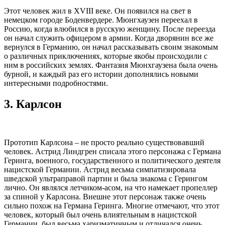
Этот человек жил в XVIII веке. Он появился на свет в
немецком городе Боденвердере. Мюнгхаузен переехал в
Россию, когда влюбился в русскую женщину. После переезда
он начал служить офицером в армии. Когда дворянин все же
вернулся в Германию, он начал рассказывать своим знакомым
о различных приключениях, которые якобы происходили с
ним в российских землях. Фантазия Мюнхгаузена была очень
бурной, и каждый раз его истории дополнялись новыми
интересными подробностями.
3.
Карлсон
Прототип Карлсона – не просто реально существовавший
человек. Астрид Линдгрен списала этого персонажа с Германа
Геринга, военного, государственного и политического деятеля
нацистской Германии. Астрид весьма симпатизировала
шведской ультраправой партии и была знакома с Герингом
лично. Он являлся летчиком-асом, на что намекает пропеллер
за спиной у Карлсона. Внешне этот персонаж также очень
сильно похож на Германа Геринга. Многие отмечают, что этот
человек, который был очень влиятельным в нацистской
Германии, был весьма харизматичным и отличался очень