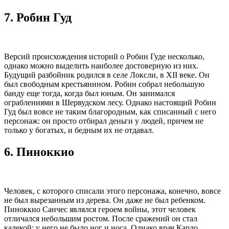
7.
Робин Гуд
Версий происхождения историй о Робин Гуде несколько,
однако можно выделить наиболее достоверную из них.
Будущий разбойник родился в селе Локсли, в ХII веке. Он
был свободным крестьянином. Робин собрал небольшую
банду еще тогда, когда был юным. Он занимался
ограблениями в Шервудском лесу. Однако настоящий Робин
Гуд был вовсе не таким благородным, как списанный с него
персонаж: он просто отбирал деньги у людей, причем не
только у богатых, и бедным их не отдавал.
6.
Пиноккио
Человек, с которого списали этого персонажа, конечно, вовсе
не был вырезанным из дерева. Он даже не был ребенком.
Пиноккио Санчес являлся героем войны, этот человек
отличался небольшим ростом. После сражений он стал
калекой: у него не было ног и носа. Однако врач Карло