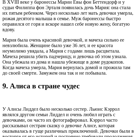
В ХVIII веке у баронессы Марии Евы фон Беттендорф и у
судьи Филиппа фон Эрталя появилась дочь Мария: она стала
их пятым ребенком. Через несколько лет мать девочки умерла,
рожая десятого малыша в семье. Муж баронессы быстро
оправился от горя и вскоре нашел себе новую жену, богатую
вдову.
Мария была очень красивой девочкой, и мачеха сильно ее
невзлюбила. Женщине было уже 36 лет, и ее красота
неумолимо увядала, а Мария с годами лишь расцветала.
Мачеха решила убить падчерицу, и девочка об этом узнала.
Она убежала из дома и нашла убежище в доме рудокопов.
Когда мачеха умерла, Мария вернулась домой и прожила там
до своей смерти. Замужем она так и не побывала.
9.
Алиса в стране чудес
У Алисы Лиддел было несколько сестер. Льюис Кэррол
являлся другом семьи Лиддел и очень любил играть с
девочками, он часто их фотографировал. Кэррол часто
рассказывал сестрам сказку о девочке Алисе, которая
оказывалась в гуще различных приключений. Девочки были в
восторге от его историй и постоянно требовали продолжения.