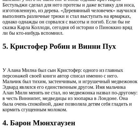
Бестульджи сделал для него протезы и даже вставку для носа,
изготовленную, из дерева. «Деревянный человечек» научился
выполнять различные трюки и стал выступать на ярмарках,
однако однажды он сорвался с высоты и погиб. Если бы не
сказка Карла Коллоди, сегодня об истории о Пиноккио вряд
ли бы кто-нибудь вспомнил.
5.
Кристофер Робин и Винни Пух
У Алана Милна был сын Кристофер: одного из главных
персонажей своей книги автор списал именно с него.
Мальчик был тихим, застенчивым, и игрушечный медвежонок
Эдвард являлся его единственным другом. Имя мальчика
Алан Милн менять не стал, но медвежонка назвал по-другому:
в честь Виннипег, медведицы из зоопарка в Лондоне. Она
была очень спокойной, даже позволяла детям себя гладить и
кормить сгущенным молоком.
4.
Барон Мюнхгаузен