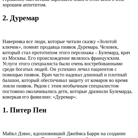
хорошим аппетитом.
2.
Дуремар
Наверняка все люди, которые читали сказку «Золотой
ключик», помнят продавца пиявок Дуремара. Человек,
который стал прототипом этого персонажа – Булемард, врач
из Москвы. Его происхождение являлось французским.
Услуги этого специалиста были очень востребованными
среди богатых людей. Он успешно лечил пациентов с
помощью пиявок. Врач часто надевал длинный и плотный
балахон, который обеспечивал защиту от комаров во время
ловли пиявок. Рядом с этим необычным специалистом
постоянно околачивались дети, которые дразнили Булемарда,
коверкая его фамилию: «Дуремар».
1.
Питер Пен
Майкл Дэвис, вдохновивший Джеймса Барри на создание