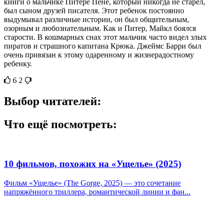
книги о мальчике Питере Пене, который никогда не старел,
был сыном друзей писателя. Этот ребенок постоянно
выдумывал различные истории, он был общительным,
озорным и любознательным. Как и Питер, Майкл боялся
старости. В кошмарных снах этот мальчик часто видел злых
пиратов и страшного капитана Крюка. Джеймс Барри был
очень привязан к этому одаренному и жизнерадостному
ребенку.
6
2
Выбор читателей:
Что ещё посмотреть:
10 фильмов, похожих на «Ущелье» (2025)
Фильм «Ущелье» (The Gorge, 2025) — это сочетание
напряжённого триллера, романтической линии и фан...