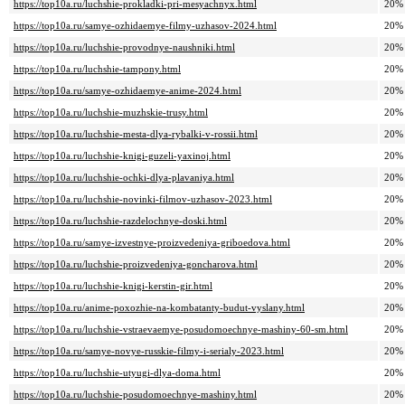
https://top10a.ru/luchshie-prokladki-pri-mesyachnyx.html
20%
https://top10a.ru/samye-ozhidaemye-filmy-uzhasov-2024.html
20%
https://top10a.ru/luchshie-provodnye-naushniki.html
20%
https://top10a.ru/luchshie-tampony.html
20%
https://top10a.ru/samye-ozhidaemye-anime-2024.html
20%
https://top10a.ru/luchshie-muzhskie-trusy.html
20%
https://top10a.ru/luchshie-mesta-dlya-rybalki-v-rossii.html
20%
https://top10a.ru/luchshie-knigi-guzeli-yaxinoj.html
20%
https://top10a.ru/luchshie-ochki-dlya-plavaniya.html
20%
https://top10a.ru/luchshie-novinki-filmov-uzhasov-2023.html
20%
https://top10a.ru/luchshie-razdelochnye-doski.html
20%
https://top10a.ru/samye-izvestnye-proizvedeniya-griboedova.html
20%
https://top10a.ru/luchshie-proizvedeniya-goncharova.html
20%
https://top10a.ru/luchshie-knigi-kerstin-gir.html
20%
https://top10a.ru/anime-poxozhie-na-kombatanty-budut-vyslany.html
20%
https://top10a.ru/luchshie-vstraevaemye-posudomoechnye-mashiny-60-sm.html
20%
https://top10a.ru/samye-novye-russkie-filmy-i-serialy-2023.html
20%
https://top10a.ru/luchshie-utyugi-dlya-doma.html
20%
https://top10a.ru/luchshie-posudomoechnye-mashiny.html
20%