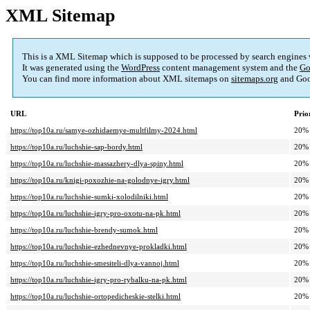
XML Sitemap
This is a XML Sitemap which is supposed to be processed by search engines
It was generated using the
WordPress
content management system and the
Go
You can find more information about XML sitemaps on
sitemaps.org
and Goo
URL
Prio
https://top10a.ru/samye-ozhidaemye-multfilmy-2024.html
20%
https://top10a.ru/luchshie-sap-bordy.html
20%
https://top10a.ru/luchshie-massazhery-dlya-spiny.html
20%
https://top10a.ru/knigi-poxozhie-na-golodnye-igry.html
20%
https://top10a.ru/luchshie-sumki-xolodilniki.html
20%
https://top10a.ru/luchshie-igry-pro-oxotu-na-pk.html
20%
https://top10a.ru/luchshie-brendy-sumok.html
20%
https://top10a.ru/luchshie-ezhednevnye-prokladki.html
20%
https://top10a.ru/luchshie-smesiteli-dlya-vannoj.html
20%
https://top10a.ru/luchshie-igry-pro-rybalku-na-pk.html
20%
https://top10a.ru/luchshie-ortopedicheskie-stelki.html
20%