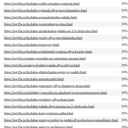
https://top10a.ru/luchshie-ochki-virtualnoj-realnosti.html
20%
https://top10a.ru/luchshie-ryukzaki-dlya-pervoklassnikov.html
20%
https://top10a.ru/luchshie-avtomaticheskie-palatki.html
20%
https://top10a.ru/luchshie-proizvedeniya-grina.html
20%
https://top10a.ru/luchshie-turisticheskie-palatki-na-3-4-cheloveka.html
20%
https://top10a.ru/luchshie-penaly-dlya-pervoklassnika.html
20%
https://top10a.ru/luchshie-termopoty.html
20%
https://top10a.ru/luchshie-uvlazhniteli-vozduxa-dlya-kvartiry.html
20%
https://top10a.ru/anime-poxozhie-na-patriotizm-moriarti.html
20%
https://top10a.ru/samye-bolshie-palatki-dlya-otdyxa.html
20%
https://top10a.ru/luchshie-elektricheskie-teplovye-pushki.html
20%
https://top10a.ru/luchshie-termokruzhki.html
20%
https://top10a.ru/luchshie-generatory-dlya-chastnogo-doma.html
20%
https://top10a.ru/multfilmy-poxozhie-na-akademiya-sverxestestvennogo.html
20%
https://top10a.ru/luchshie-proektory-dlya-doma.html
20%
https://top10a.ru/luchshie-palatki-dlya-turizma-na-2-cheloveka.html
20%
https://top10a.ru/luchshie-knigi-gerberta-uellsa.html
20%
https://top10a.ru/luchshie-gazovye-teplovye-pushki-dlya-obogreva-pomeshhenij.html
20%
https://top10a.ru/luchshie-sadovye-suchkorezy.html
20%