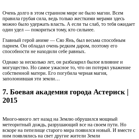
Очень долго в этом странном мире не было магии. Всем
правила грубая сила, ведь только жесткими мерами здесь
можно было удержать власть. А если ты слаб, то тебя ожидает
один удел — покориться тому, кто сильнее.
Главный герой аниме — Сяо Янь, был весьма способным
парнем. Он обладал очень редким даром, поэтому его
способности не находили себе равных.
Однако за несколько лет, он разбазарил былое влияние и
могущество. Но самое ужасное то, что он потерял уважение
собственной матери. Его погубила черная магия,
заполонившая эти земли…
7.
Боевая академия города Астериск |
2015
Много-много лет назад на Землю обрушился мощный
метеоритный дождь, разрушающий все на своем пути. Но
вскоре на пепелище старого мира появился новый. И вместе с
ним появлялись на свет другие жители Земли