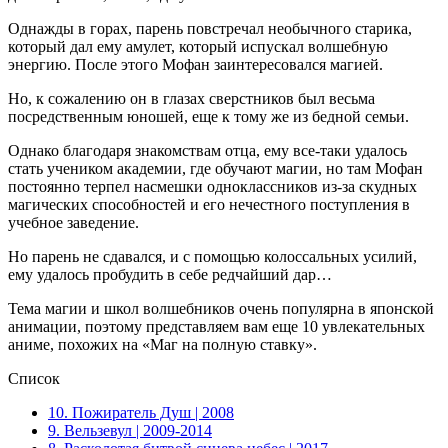
Однажды в горах, парень повстречал необычного старика,
который дал ему амулет, который испускал волшебную
энергию. После этого Мофан заинтересовался магией.
Но, к сожалению он в глазах сверстников был весьма
посредственным юношей, еще к тому же из бедной семьи.
Однако благодаря знакомствам отца, ему все-таки удалось
стать учеником академии, где обучают магии, но там Мофан
постоянно терпел насмешки одноклассников из-за скудных
магических способностей и его нечестного поступления в
учебное заведение.
Но парень не сдавался, и с помощью колоссальных усилий,
ему удалось пробудить в себе редчайший дар…
Тема магии и школ волшебников очень популярна в японской
анимации, поэтому представляем вам еще 10 увлекательных
аниме, похожих на «Маг на полную ставку».
Список
10. Пожиратель Душ | 2008
9. Вельзевул | 2009-2014