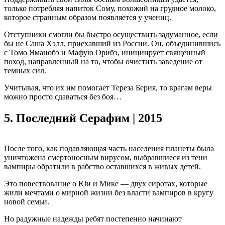
только потребляя напиток Сому, похожий на грудное молоко,
которое странным образом появляется у учениц.
Отступники смогли бы быстро осуществить задуманное, если
бы не Саша Хэлл, приехавший из России. Он, объединившись
с Томо Яманобэ и Мафую Орибэ, инициирует священный
поход, направленный на то, чтобы очистить заведение от
темных сил.
Учитывая, что их им помогает Тереза Берия, то врагам веры
можно просто сдаваться без боя…
5.
Последний Серафим | 2015
После того, как подавляющая часть населения планеты была
уничтожена смертоносным вирусом, выбравшиеся из тени
вампиры обратили в рабство оставшихся в живых детей.
Это повествование о Юи и Мике — двух сиротах, которые
жили мечтами о мирной жизни без власти вампиров в кругу
новой семьи.
Но радужные надежды ребят постепенно начинают