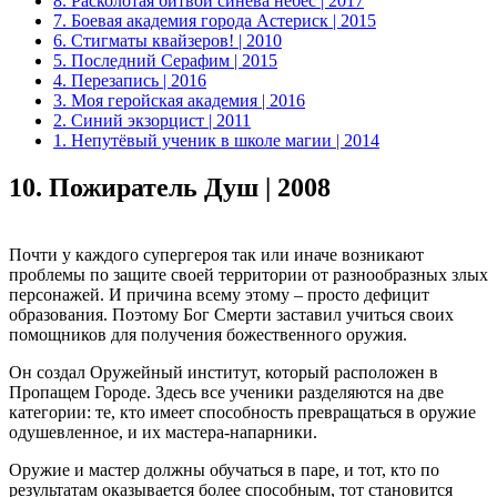
8. Расколотая битвой синева небес | 2017
7. Боевая академия города Астериск | 2015
6. Стигматы квайзеров! | 2010
5. Последний Серафим | 2015
4. Перезапись | 2016
3. Моя геройская академия | 2016
2. Синий экзорцист | 2011
1. Непутёвый ученик в школе магии | 2014
10.
Пожиратель Душ | 2008
Почти у каждого супергероя так или иначе возникают
проблемы по защите своей территории от разнообразных злых
персонажей. И причина всему этому – просто дефицит
образования. Поэтому Бог Смерти заставил учиться своих
помощников для получения божественного оружия.
Он создал Оружейный институт, который расположен в
Пропащем Городе. Здесь все ученики разделяются на две
категории: те, кто имеет способность превращаться в оружие
одушевленное, и их мастера-напарники.
Оружие и мастер должны обучаться в паре, и тот, кто по
результатам оказывается более способным, тот становится