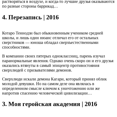
растворяться в воздухе, и когда-то лучшие друзья оказываются
по разные стороны баррикад…
4.
Перезапись | 2016
Котаро Теннодзи был обыкновенным учеником средней
школы, и лишь один нюанс отличал его от остальных
сверстников — юноша обладал сверхъестественными
способностями.
В компании своих пятерых одноклассниц, парень изучал
паранормальные явления. Однако очень скоро он и его друзья
оказались втянуты в самый эпицентр противостояния
сверхлюдей с призывателями демонов.
Сверхлюди искали демона Кагари, который принял облик
молодой девушки. Но на самом деле она являлась в
определенном смысле ключом к уничтожению или же
напротив спасению человеческой цивилизации…
3.
Моя геройская академия | 2016