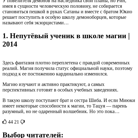
У повелителя демонов на наследника свои планы, но Рин,
имея в сущности человеческую половину, не собирается
становиться пешкой в руках Сатаны и вместе с братом Юкио
решает поступить в особую школу демоноборцев, которые
называют себя экзорцистами…
1.
Непутёвый ученик в школе магии |
2014
Здесь фантазия плотно переплетена с правдой современных
реалий. Магия получила статус официальной науки, поэтому
подход к ее постижению кардинально изменился.
Магию изучают и активно практикуют, а самых
перспективных готовят в особых учебных заведениях.
В такую школу поступают брат и сестра Шиба. И если Миюки
имеет некоторые способности к магии, то Тацуя — парень
разумный, но не одаренный волшебник. Но это пока…
44
21
Выбор читателей: