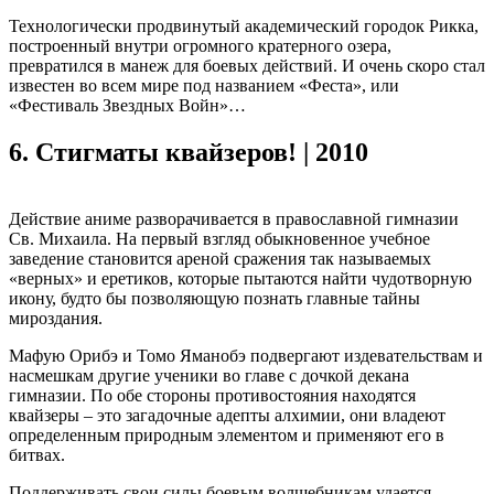
Технологически продвинутый академический городок Рикка,
построенный внутри огромного кратерного озера,
превратился в манеж для боевых действий. И очень скоро стал
известен во всем мире под названием «Феста», или
«Фестиваль Звездных Войн»…
6.
Стигматы квайзеров! | 2010
Действие аниме разворачивается в православной гимназии
Св. Михаила. На первый взгляд обыкновенное учебное
заведение становится ареной сражения так называемых
«верных» и еретиков, которые пытаются найти чудотворную
икону, будто бы позволяющую познать главные тайны
мироздания.
Мафую Орибэ и Томо Яманобэ подвергают издевательствам и
насмешкам другие ученики во главе с дочкой декана
гимназии. По обе стороны противостояния находятся
квайзеры – это загадочные адепты алхимии, они владеют
определенным природным элементом и применяют его в
битвах.
Поддерживать свои силы боевым волшебникам удается,