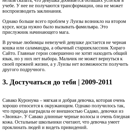
нельзя сказать, что девушка добивается больших успехов в
учебе. У нее не получаются трансформации, она не может
воспроизводить заклинания.
Однако больше всего проблем у Луизы возникло на втором
курсе, когда нужно было вызывать фамильяра. Это
прислужник начинающего мага.
В ручные любимцы невезучей девушке достается не черная
кошка или саламандра, а обычный старшеклассник Хираго
Сайто. Главные герои совершенно не хотят находить общий
язык, но у них нет выбора. Мальчик не может вернуться к
своей прежней жизни, а у Луизы нет возможности получить
другого подручного.
3.
Достучаться до тебя | 2009-2011
Савако Куронума – мягкая и добрая девочка, которая очень
хорошо относится к окружающим. Однако получилось так,
что природа наградила ее внешностью Садако, девочки из
«Звонка». У Савако длинные черные волосы и очень бледная
кожа. Остальные школьники считают, что девочка умеет
проклинать людей и видеть привидений.