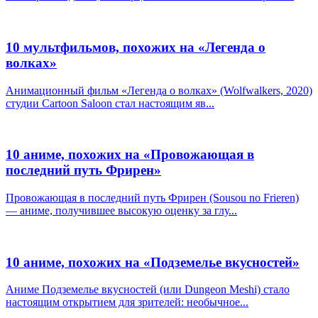
10 мультфильмов, похожих на «Легенда о
волках»
Анимационный фильм «Легенда о волках» (Wolfwalkers, 2020)
студии Cartoon Saloon стал настоящим яв...
10 аниме, похожих на «Провожающая в
последний путь Фрирен»
Провожающая в последний путь Фрирен (Sousou no Frieren)
— аниме, получившее высокую оценку за глу...
10 аниме, похожих на «Подземелье вкусностей»
Аниме Подземелье вкусностей (или Dungeon Meshi) стало
настоящим открытием для зрителей: необычное...