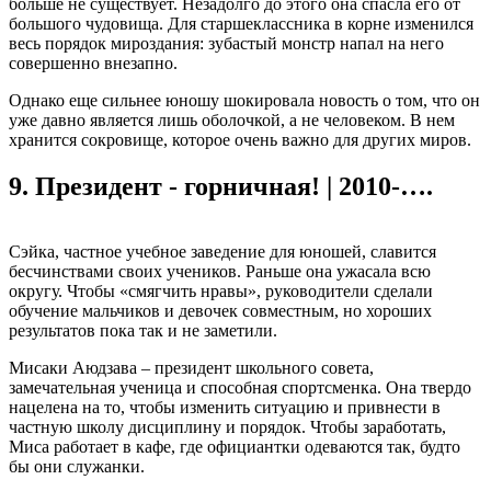
больше не существует. Незадолго до этого она спасла его от
большого чудовища. Для старшеклассника в корне изменился
весь порядок мироздания: зубастый монстр напал на него
совершенно внезапно.
Однако еще сильнее юношу шокировала новость о том, что он
уже давно является лишь оболочкой, а не человеком. В нем
хранится сокровище, которое очень важно для других миров.
9.
Президент - горничная! | 2010-….
Сэйка, частное учебное заведение для юношей, славится
бесчинствами своих учеников. Раньше она ужасала всю
округу. Чтобы «смягчить нравы», руководители сделали
обучение мальчиков и девочек совместным, но хороших
результатов пока так и не заметили.
Мисаки Аюдзава – президент школьного совета,
замечательная ученица и способная спортсменка. Она твердо
нацелена на то, чтобы изменить ситуацию и привнести в
частную школу дисциплину и порядок. Чтобы заработать,
Миса работает в кафе, где официантки одеваются так, будто
бы они служанки.