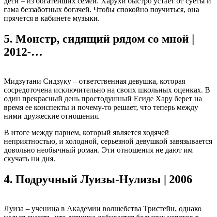
дети – из богатейших семей. Харухи быстро устает от суеты и
гама беззаботных богачей. Чтобы спокойно поучиться, она
прячется в кабинете музыки.
5.
Монстр, сидящий рядом со мной |
2012-…
Мидзутани Сидзуку – ответственная девушка, которая
сосредоточена исключительно на своих школьных оценках. В
один прекрасный день простодушный Есиде Хару берет на
время ее конспекты и почему-то решает, что теперь между
ними дружеские отношения.
В итоге между парнем, который является ходячей
неприятностью, и холодной, серьезной девушкой завязывается
довольно необычный роман. Эти отношения не дают им
скучать ни дня.
4.
Подручный Луизы-Нулизы | 2006
Луиза – ученица в Академии волшебства Тристейн, однако