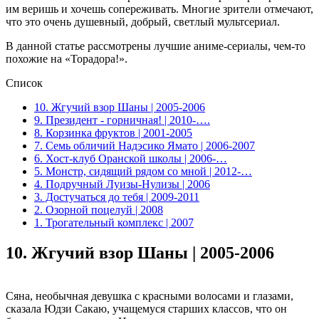
им веришь и хочешь сопереживать. Многие зрители отмечают,
что это очень душевный, добрый, светлый мультсериал.
В данной статье рассмотрены лучшие аниме-сериалы, чем-то
похожие на «Торадора!».
Список
10. Жгучий взор Шаны | 2005-2006
9. Президент - горничная! | 2010-….
8. Корзинка фруктов | 2001-2005
7. Семь обличий Надэсико Ямато | 2006-2007
6. Хост-клуб Оранской школы | 2006-…
5. Монстр, сидящий рядом со мной | 2012-…
4. Подручный Луизы-Нулизы | 2006
3. Достучаться до тебя | 2009-2011
2. Озорной поцелуй | 2008
1. Трогательный комплекс | 2007
10.
Жгучий взор Шаны | 2005-2006
Сяна, необычная девушка с красными волосами и глазами,
сказала Юдзи Сакаю, учащемуся старших классов, что он