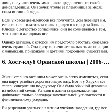
доме, получают очень заманчивое предложение от своей
домовладелицы. Она хочет, чтобы ее племянница за месяц
стала истинной леди.
Если у красавцев-плейбоев все получится, дом перейдет им,
если же нет – платить за жилье придется в три раза больше.
Юноши с легкостью согласились: они не сомневались в том,
что знают о женщинах все.
Однако девушка, с которой им предстояло работать, оказалась
очень странной. Она сразу же начинает вызывать ассоциации
с маньяками, призраками и другими подобными существами.
6.
Хост-клуб Оранской школы | 2006-…
Жизнь старшеклассницы может очень легко измениться, если
она вдруг разобьет дорогостоящую вазу. Вот и у Харухи все
теперь совершенно по-другому. Она была обычной девочкой
из небогатой семьи. Успехов в жизни старшеклассница
добивалась только благодаря замечательной успеваемости и
феноменальному усердию.
Ей разрешили учиться в элитном учебном заведении, где все