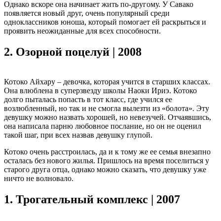
Однако вскоре она начинает жить по-другому. У Савако
появляется новый друг, очень популярный среди
одноклассников юноша, который помогает ей раскрыться и
проявить неожиданные для всех способности.
2.
Озорной поцелуй | 2008
Котоко Айхару – девочка, которая учится в старших классах.
Она влюблена в суперзвезду школы Наоки Ириэ. Котоко
долго пыталась попасть в тот класс, где учился ее
возлюбленный, но так и не смогла вылезти из «болота». Эту
девушку можно назвать хорошей, но невезучей. Отчаявшись,
она написала парню любовное послание, но он не оценил
такой шаг, при всех назвав девушку глупой.
Котоко очень расстроилась, да и к тому же ее семья внезапно
осталась без нового жилья. Пришлось на время поселиться у
старого друга отца, однако можно сказать, что девушку уже
ничто не волновало.
1.
Трогательный комплекс | 2007