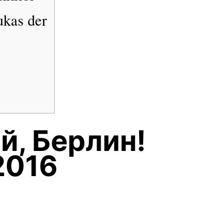
ukas der
й, Берлин!
 2016