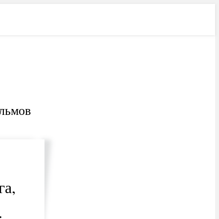
Лучшее
Свежее
льмов
га,
.