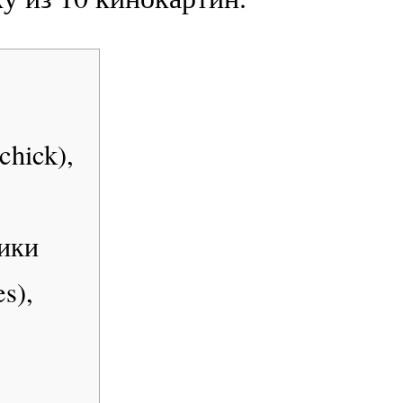
chick),
ники
s),