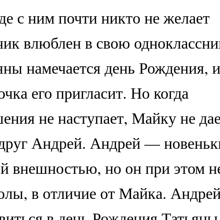
де с ним почти никто не желает
чик влюблен в свою одноклассни
яны намечается день Рождения, 
очка его пригласит. Но когда
ения не наступает, Майку не да
 друг Андрей. Андрей — новеньк
й внешностью, но он при этом н
олы, в отличие от Майка. Андре
авиться в день Рождения Татьяны