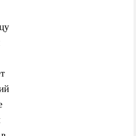
цу
и
ет
ий
е
й
 в