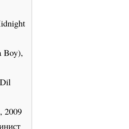
idnight
 Boy),
Dil
, 2009
инист