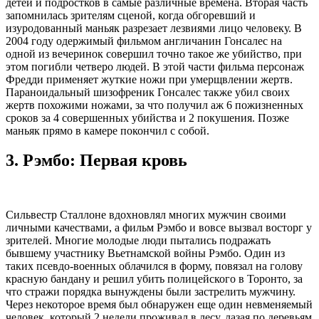
детей и подростков в самые различные времена. Вторая часть
запомнилась зрителям сценой, когда обгоревший и
изуродованный маньяк разрезает лезвиями лицо человеку. В
2004 году одержимый фильмом англичанин Гонсалес на
одной из вечеринок совершил точно такое же убийство, при
этом погибли четверо людей. В этой части фильма персонаж
Фредди применяет жуткие ножи при умерщвлении жертв.
Параноидальный шизофреник Гонсалес также убил своих
жертв похожими ножами, за что получил аж 6 пожизненных
сроков за 4 совершенных убийства и 2 покушения. Позже
маньяк прямо в камере покончил с собой.
3.
Рэмбо: Первая кровь
Сильвестр Сталлоне вдохновлял многих мужчин своими
личными качествами, а фильм Рэмбо и вовсе вызвал восторг у
зрителей. Многие молодые люди пытались подражать
бывшему участнику Вьетнамской войны Рэмбо. Один из
таких псевдо-военных облачился в форму, повязал на голову
красную бандану и решил убить полицейского в Торонто, за
что стражи порядка вынуждены были застрелить мужчину.
Через некоторое время был обнаружен еще один невменяемый
человек, который 2 недели проживал в лесу, лазая по деревьям