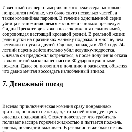
Известный слэшер от американского режиссера настолько
понравился публике, что было снято несколько частей, а
также комедийная пародия. В течение одноименной серии
убийца в запоминающемся костюме и с ножом преследует
Сидни Прескотт, делая жизнь ее окружения невыносимой,
сопровождая настоящей кровавой резней. В реальной жизни
ради шутки на праздниках маньяку подражали многие, чем
веселили и пугали друзей. Однако, однажды в 2001 году 24-
летний парень действительно убил девушку-подростка.
Сначала он предложил встречаться, а после получения отказа
в знаменитой маске нанес пассии 30 ударов кухонными
ножами. Далее он позвонил в полицию и раскаялся, объясняя,
что давно мечтал воссоздать излюбленный эпизод.
7.
Денежный поезд
Веселая приключенческая комедия сразу понравилась
зрителю, но никто не ожидал, что за ней последует цепь
опасных подражаний. Сюжет повествует, что грабитель
поливает кассира горючей жидкостью и пытается поджечь,
однако, последний выживает. В реальности же было не так.