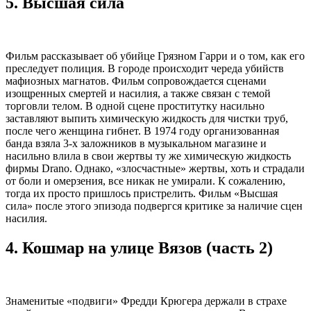
5.
Высшая сила
Фильм рассказывает об убийце Грязном Гарри и о том, как его
преследует полиция. В городе происходит череда убийств
мафиозных магнатов. Фильм сопровождается сценами
изощренных смертей и насилия, а также связан с темой
торговли телом. В одной сцене проститутку насильно
заставляют выпить химическую жидкость для чистки труб,
после чего женщина гибнет. В 1974 году организованная
банда взяла 3-х заложников в музыкальном магазине и
насильно влила в свои жертвы ту же химическую жидкость
фирмы Drano. Однако, «злосчастные» жертвы, хоть и страдали
от боли и омерзения, все никак не умирали. К сожалению,
тогда их просто пришлось пристрелить. Фильм «Высшая
сила» после этого эпизода подвергся критике за наличие сцен
насилия.
4.
Кошмар на улице Вязов (часть 2)
Знаменитые «подвиги» Фредди Крюгера держали в страхе