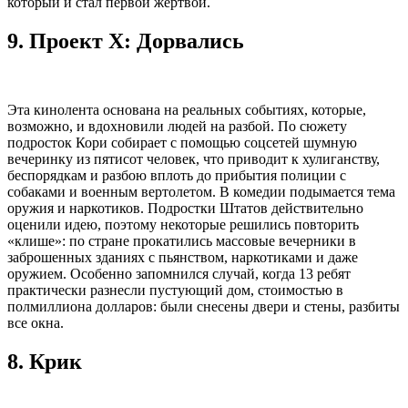
который и стал первой жертвой.
9.
Проект Х: Дорвались
Эта кинолента основана на реальных событиях, которые,
возможно, и вдохновили людей на разбой. По сюжету
подросток Кори собирает с помощью соцсетей шумную
вечеринку из пятисот человек, что приводит к хулиганству,
беспорядкам и разбою вплоть до прибытия полиции с
собаками и военным вертолетом. В комедии подымается тема
оружия и наркотиков. Подростки Штатов действительно
оценили идею, поэтому некоторые решились повторить
«клише»: по стране прокатились массовые вечерники в
заброшенных зданиях с пьянством, наркотиками и даже
оружием. Особенно запомнился случай, когда 13 ребят
практически разнесли пустующий дом, стоимостью в
полмиллиона долларов: были снесены двери и стены, разбиты
все окна.
8.
Крик