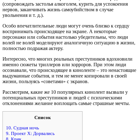
(сопровождать застолья алкоголем, курить для успокоения
нервов, заканчивать жизнь самоубийством в случае
увольнения и т. д.).
Особо впечатлительные люди могут очень близко к сердцу
воспринимать происходящее на экране. А некоторые
персонажи или события настолько убедительны, что люди
волей не волей моделируют аналогичную ситуацию в жизни,
полностью подражая актеру.
Интересно, что многих реальных преступников вдохновили
именно сюжеты триллеров или хорроров. При этом люди
осознавали, что происходящее в киноленте – это ненастоящие
выдуманные события, и тем не менее копировали в своей
жизни, пользуясь «советами» с экранов.
Рассмотрим, какие же 10 популярных кинолент вызвали у
потенциальных преступников и людей с психическими
отклонениями желание воплощать самые страшные мечты.
Список
10. Судная ночь
9. Проект Х: Дорвались
8. Крик