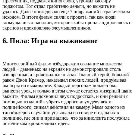
Преступник, подражая киногерою, угрожал кассиру
поджогом. Тот отдал грабителю деньги, но выжить не
удалось. Далее последовало еще 7 подражаний с трагическим
исходом. В итоге фильм сняли с проката, так как люди
возмущались о насилии, которое якобы пропагандировалось с
экранов и вдохновляло злоумышленников.
6.
Пила: Игра на выживание
Многосерийный фильм взбудоражил сознание множества
людей – давненько на экранах не демонстрировали столь
изощренные и кровожадные пытки. Главный герой, больной
раком Джон Крамер, наказывал плохих людей, придумывая
им игры на выживание. Каждый персонаж должен был
вынести урок, и только в этом случае остается мизерный шанс
выжить. Фильм вдохновил двух подростков, и они решили с
помощью «заданий» убрать с дороги двух девушек и
полицейского, снимая действия на камеру. Мама одного из
тинэйджеров случайно услышала о сговоре и сдала их в
полицию, где они и признались, что за кинолента послужила
источником кровожадных идей.