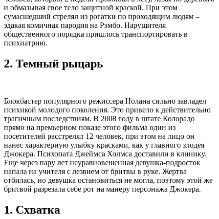
и обмазывая свое тело защитной краской. При этом
сумасшедший стрелял из рогатки по проходящим людям –
эдакая комичная пародия на Рэмбо. Нарушителя
общественного порядка пришлось транспортировать в
психиатрию.
2.
Темный рыцарь
Блокбастер популярного режиссера Нолана сильно завладел
психикой молодого поколения. Это привело к действительно
трагичным последствиям. В 2008 году в штате Колорадо
прямо на премьерном показе этого фильма один из
посетителей расстрелял 12 человек, при этом на лицо он
нанес характерную улыбку красками, как у главного злодея
Джокера. Психопата Джеймса Холмса доставили в клинику.
Еще через пару лет неуравновешенная девушка-подросток
напала на учителя с лезвием от бритвы в руке. Жертва
отбилась, но девушка остановиться не могла, поэтому этой же
бритвой разрезала себе рот на манеру персонажа Джокера.
1.
Схватка