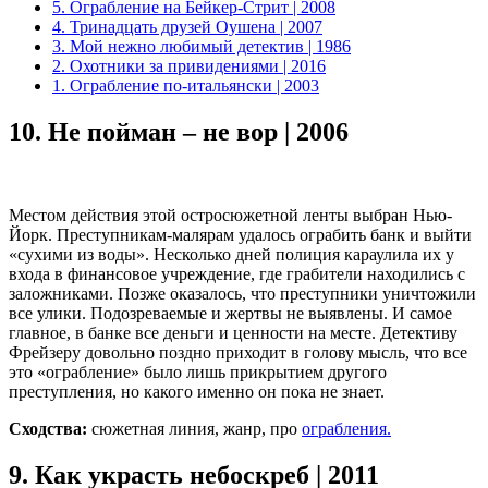
5. Ограбление на Бейкер-Стрит | 2008
4. Тринадцать друзей Оушена | 2007
3. Мой нежно любимый детектив | 1986
2. Охотники за привидениями | 2016
1. Ограбление по-итальянски | 2003
10.
Не пойман – не вор | 2006
Местом действия этой остросюжетной ленты выбран Нью-
Йорк. Преступникам-малярам удалось ограбить банк и выйти
«сухими из воды». Несколько дней полиция караулила их у
входа в финансовое учреждение, где грабители находились с
заложниками. Позже оказалось, что преступники уничтожили
все улики. Подозреваемые и жертвы не выявлены. И самое
главное, в банке все деньги и ценности на месте. Детективу
Фрейзеру довольно поздно приходит в голову мысль, что все
это «ограбление» было лишь прикрытием другого
преступления, но какого именно он пока не знает.
Сходства:
сюжетная линия, жанр, про
ограбления.
9.
Как украсть небоскреб | 2011