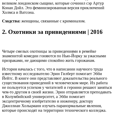
великом лондонском сыщике, которые сочинил сэр Артур
Конан Дойл. Это феминизированная версия приключений
Холмса и Ватсона.
Сходства:
женщины, связанные с криминалом.
2.
Охотники за привидениями | 2016
Четыре смелых охотницы за приведениями в ремейке
знаменитой комедии гоняются по Нью-Йорку за ужасными
призраками, не дающими спокойно жить горожанам.
История началась с того, что в написании научного труда
известному исследователю Эрин Гилберт помогает Эбби
Йейтс. В книге они представляют доказательства реального
существования приведений в человеческом мире. Их работа
не пользуется успехом у читателей и героини решают заняться
чем-то другим в своей жизни. Эрин отправляется преподавать
в Колумбийский университет, а Эбби помогает
эксцентричному изобретателю и инженеру, доктору
Джиллиан Хольцманн изучать паранормальные явления,
которые происходят на территории технического колледжа.