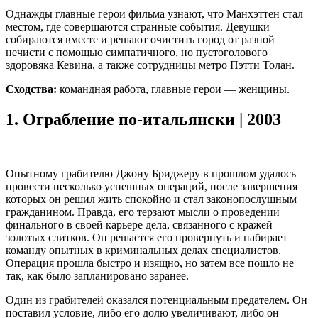
Однажды главные герои фильма узнают, что Манхэттен стал
местом, где совершаются странные события. Девушки
собираются вместе и решают очистить город от разной
нечисти с помощью симпатичного, но пустоголового
здоровяка Кевина, а также сотрудницы метро Пэтти Толан.
Сходства:
командная работа, главные герои — женщины.
1.
Ограбление по-итальянски | 2003
Опытному грабителю Джону Бриджеру в прошлом удалось
провести несколько успешных операций, после завершения
которых он решил жить спокойно и стал законопослушным
гражданином. Правда, его терзают мысли о проведении
финального в своей карьере дела, связанного с кражей
золотых слитков. Он решается его провернуть и набирает
команду опытных в криминальных делах специалистов.
Операция прошла быстро и изящно, но затем все пошло не
так, как было запланировано заранее.
Один из грабителей оказался потенциальным предателем. Он
поставил условие, либо его долю увеличивают, либо он