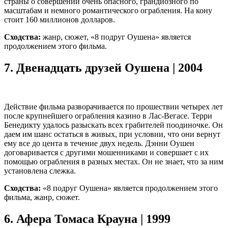
страны о совершении очень опасного, грандиозного по
масштабам и немного романтического ограбления. На кону
стоит 160 миллионов долларов.
Сходства:
жанр, сюжет, «8 подруг Оушена» является
продолжением этого фильма.
7.
Двенадцать друзей Оушена | 2004
Действие фильма разворачивается по прошествии четырех лет
после крупнейшего ограбления казино в Лас-Вегасе. Терри
Бенедикту удалось разыскать всех грабителей поодиночке. Он
даем им шанс остаться в живых, при условии, что они вернут
ему все до цента в течение двух недель. Дэнни Оушен
договаривается с другими мошенниками и совершает с их
помощью ограбления в разных местах. Он не знает, что за ним
установлена слежка.
Сходства:
«8 подруг Оушена» является продолжением этого
фильма, жанр, сюжет.
6.
Афера Томаса Крауна | 1999