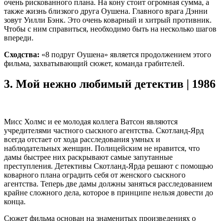
очень рискованного плана. На кону стоит огромная сумма, а
также жизнь близкого друга Оушена. Главного врага Дэнни
зовут Уилли Бэнк. Это очень коварный и хитрый противник.
Чтобы с ним справиться, необходимо быть на несколько шагов
впереди.
Сходства:
«8 подруг Оушена» является продолжением этого
фильма, захватывающий сюжет, команда грабителей.
3.
Мой нежно любимый детектив | 1986
Мисс Холмс и ее молодая коллега Ватсон являются
учредителями частного сыскного агентства. Скотланд-Ярд
всегда отстает от хода расследования умных и
наблюдательных женщин. Полицейским не нравится, что
дамы быстрее них раскрывают самые запутанные
преступления. Детективы Скотланд-Ярда решают с помощью
коварного плана оградить себя от женского сыскного
агентства. Теперь две дамы должны заняться расследованием
крайне сложного дела, которое в принципе нельзя довести до
конца.
Сюжет фильма основан на знаменитых произведениях о