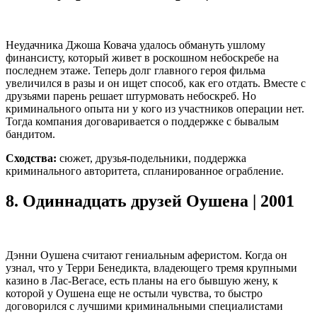
Неудачника Джоша Ковача удалось обмануть ушлому
финансисту, который живет в роскошном небоскребе на
последнем этаже. Теперь долг главного героя фильма
увеличился в разы и он ищет способ, как его отдать. Вместе с
друзьями парень решает штурмовать небоскреб. Но
криминального опыта ни у кого из участников операции нет.
Тогда компания договаривается о поддержке с бывалым
бандитом.
Сходства:
сюжет, друзья-подельники, поддержка
криминального авторитета, спланированное ограбление.
8.
Одиннадцать друзей Оушена | 2001
Дэнни Оушена считают гениальным аферистом. Когда он
узнал, что у Терри Бенедикта, владеющего тремя крупными
казино в Лас-Вегасе, есть планы на его бывшую жену, к
которой у Оушена еще не остыли чувства, то быстро
договорился с лучшими криминальными специалистами