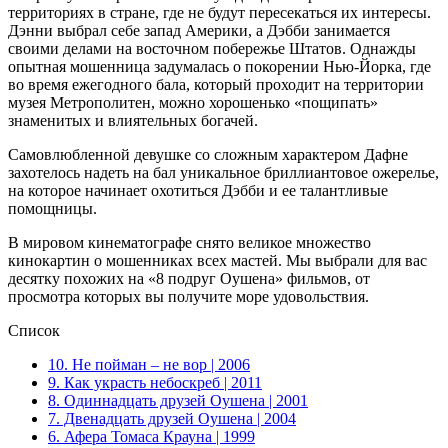
территориях в стране, где не будут пересекаться их интересы.
Дэнни выбрал себе запад Америки, а Дэбби занимается
своими делами на восточном побережье Штатов. Однажды
опытная мошенница задумалась о покорении Нью-Йорка, где
во время ежегодного бала, который проходит на территории
музея Метрополитен, можно хорошенько «пощипать»
знаменитых и влиятельных богачей.
Самовлюбленной девушке со сложным характером Дафне
захотелось надеть на бал уникальное бриллиантовое ожерелье,
на которое начинает охотиться Дэбби и ее талантливые
помощницы.
В мировом кинематографе снято великое множество
кинокартин о мошенниках всех мастей. Мы выбрали для вас
десятку похожих на «8 подруг Оушена» фильмов, от
просмотра которых вы получите море удовольствия.
Список
10. Не пойман – не вор | 2006
9. Как украсть небоскреб | 2011
8. Одиннадцать друзей Оушена | 2001
7. Двенадцать друзей Оушена | 2004
6. Афера Томаса Крауна | 1999