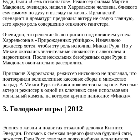
Вуди, были «Семь психопатов». Режиссер фильма Мартин
Макдонах, очевидно, нашел в Харрельсоне человека, близкого
ему самому по духу и взгляду на жизнь. Ирландский
сценарист и драматург предложил актеру не самую главную,
зато яркую роль совершенно отвязного гангстера.
Очевидно, что решение было принято под влиянием успеха
Харрельсона в «Прирожденных убийцах». Изначально
режиссер хотел, чтобы эту роль исполнял Микки Рурк. Но у
Микки оказались значительные сложности с алкоголем и
наркотиками. После нескольких безобразных сцен Рурк и
Макдонах окончательно рассорились.
Пригласив Харрельсона, режиссер нисколько не прогадал, что
подтвердили великолепные кассовые сборы и множество
наград. А Микки Рурк всё-таки появляется на экране. Веселые
актер и режиссер в одной из ключевых сцен использовали
могильный камень, на котором крупно написано: «Микки».
3.
Голодные игры | 2012
Эпопея о жизни и подвигах отважной девочки Китнисс
Эвердин. Готовясь к съёмкам первого фильма будущей саги,
режиссер Гэри Росс довольно долго выбирал исполнителя