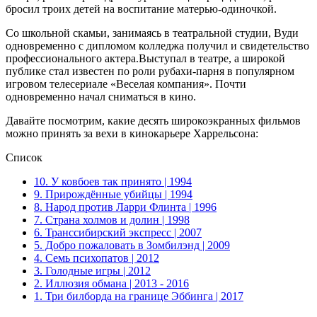
бросил троих детей на воспитание матерью-одиночкой.
Со школьной скамьи, занимаясь в театральной студии, Вуди
одновременно с дипломом колледжа получил и свидетельство
профессионального актера.Выступал в театре, а широкой
публике стал известен по роли рубахи-парня в популярном
игровом телесериале «Веселая компания». Почти
одновременно начал сниматься в кино.
Давайте посмотрим, какие десять широкоэкранных фильмов
можно принять за вехи в кинокарьере Харрельсона:
Список
10. У ковбоев так принято | 1994
9. Прирождённые убийцы | 1994
8. Народ против Ларри Флинта | 1996
7. Страна холмов и долин | 1998
6. Транссибирский экспресс | 2007
5. Добро пожаловать в Зомбилэнд | 2009
4. Семь психопатов | 2012
3. Голодные игры | 2012
2. Иллюзия обмана | 2013 - 2016
1. Три билборда на границе Эббинга | 2017