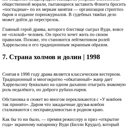
общественной морали, пытающиеся заставить Флинта бросить
«постыдные» по их меркам занятия — организация стриптиз-
баров и издание порножурналов. В судебных тяжбах дело
может дойти до перестрелок.
Главный герой драмы, которого блестяще сыграл Вуди, вовсе
не «плохой» человек. Он просто хочет жить по своим
правилам. Похоже, это становится лейтмотивом ролей
Харрельсона и его традиционным экранным образом.
7.
Страна холмов и долин | 1998
Снятая в 1998 году драма является классическим вестерном.
Традиционный и многократно «обкатанный» жанр дает
Харрельсону буквально на одном дыхании отыграть знакомую
роль недалёкого, но доброго рубахи-парня.
Обстановка и сюжет во многом перекликаются с «У ковбоев
так принято». Даром что закадычные друзья-ковбои
сталкиваются с несправедливостью в родном краю.
Как бы то ни было, — премия режиссеру и приз «открытие
года» экранному напарнику Вуди (Билли Крудал), который