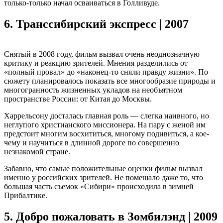
только-только начал осваиваться в Голливуде.
6.
Транссибирский экспресс | 2007
Снятый в 2008 году, фильм вызвал очень неоднозначную
критику и реакцию зрителей. Мнения разделились от
«полный провал» до «наконец-то сняли правду жизни». По
сюжету планировалось показать все многообразие природы и
многогранность жизненных укладов на необъятном
пространстве России: от Китая до Москвы.
Харрельсону досталась главная роль — слегка наивного, но
неглупого христианского миссионера. На пару с женой им
предстоит многим восхититься, многому подивиться, а кое-
чему и научиться в длинной дороге по совершенно
незнакомой стране.
Забавно, что самые положительные оценки фильм вызвал
именно у российских зрителей. Не помешало даже то, что
большая часть съемок «Сибири» происходила в зимней
Прибалтике.
5.
Добро пожаловать в Зомбилэнд | 2009