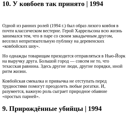
10.
У ковбоев так принято | 1994
Одной из ранних ролей (1994 г.) был образ лихого ковбоя в
почти классическом вестерне. Герой Харрельсона всю жизнь
занимался тем, что в паре со своим закадычным другом,
веселил непритязательную публику на деревенских
«ковбойских шоу».
Но однажды товарищам приходится отправляться в Нью-Йорк
на выручку друга. Большой город — совсем не то, что
техасская равнина. Здесь другие люди, другие порядки, иной
ритм жизни.
Ковбойская смекалка и привычка не отступать перед
трудностями помогут преодолеть любые рогатки. И,
разумеется, важную роль сыграет природное обаяние
«простых парней».
9.
Прирождённые убийцы | 1994