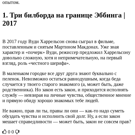
опытом.
1.
Три билборда на границе Эббинга |
2017
В 2017 году Вуди Харрельсон снова сыграл в фильме,
поставленным и снятым Мартином Макдонах. Уже зная
характер и «почерк» Вуди, режиссер предложил Харрельсону
довольно сложную, хотя и непримечательную, на первый
взгляд, роль «честного шерифа».
В маленьком городке все друг друга знают буквально с
пеленок. Невозможно остаться равнодушным, когда беда
случается у твоего старого знакомого (а, может быть, даже
родственника). Но закон есть закон, и приходится исполнять
службу — невзирая на личные чувства, общественное мнение
и прямую обиду хорошо знакомых тебе людей.
Не важно, прав ли ты, правы ли они — как-то надо суметь
обуздать чувства и исполнить свой долг. Ну, а если закон
мешает справедливости — может быть, закон не совсем прав?
0
0