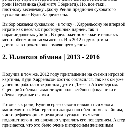
роли Наставника (Хеймитч Эбернети). Но, все-таки,
плотному весельчаку Джону Рейли предпочел суховатого
«уголовника» Вуди Харрельсона.
Выбор оказался буквально «в точку». Харрельсону не впервой
играть как веселых простодушных парней, так и
параноидальных убийц. В предложенном сюжете нашлось
место обеим ипостасям актера. И в 2012 году картина
достигла в прокате ошеломляющего успеха.
2.
Иллюзия обмана | 2013 - 2016
Получив в том же, 2012 году приглашение на съемки игровой
картины, Вуди Харрельсон охотно согласился, так как он уже
успешно работал в экранном дуэте с Джесси Айзенбергом.
Сценарий обещал заманчивую роль весёлого фокусника и
обещал трудные съемки.
Готовясь к роли, Вуди всерьез освоил навыки психолога-
манипулятора. Мастер этого жанра способен по мельчайшим,
чисто рефлекторным реакциям «угадывать мысли»
подопытного и ненавязчиво управлять его поведением. Актер
признается, что это было очень интересным жизненным