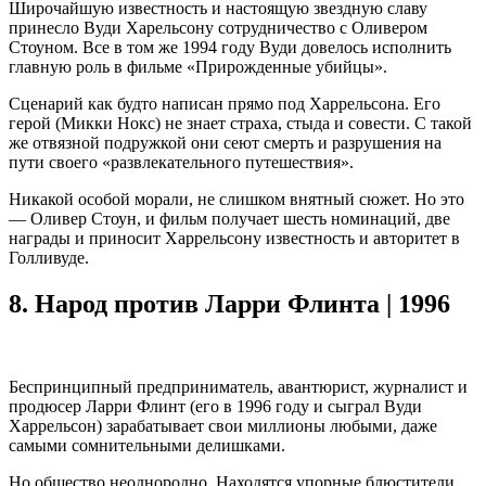
Широчайшую известность и настоящую звездную славу
принесло Вуди Харельсону сотрудничество с Оливером
Стоуном. Все в том же 1994 году Вуди довелось исполнить
главную роль в фильме «Прирожденные убийцы».
Сценарий как будто написан прямо под Харрельсона. Его
герой (Микки Нокс) не знает страха, стыда и совести. С такой
же отвязной подружкой они сеют смерть и разрушения на
пути своего «развлекательного путешествия».
Никакой особой морали, не слишком внятный сюжет. Но это
— Оливер Стоун, и фильм получает шесть номинаций, две
награды и приносит Харрельсону известность и авторитет в
Голливуде.
8.
Народ против Ларри Флинта | 1996
Беспринципный предприниматель, авантюрист, журналист и
продюсер Ларри Флинт (его в 1996 году и сыграл Вуди
Харрельсон) зарабатывает свои миллионы любыми, даже
самыми сомнительными делишками.
Но общество неоднородно. Находятся упорные блюстители