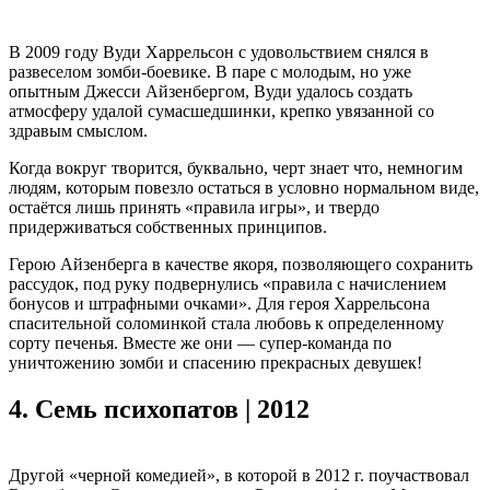
В 2009 году Вуди Харрельсон с удовольствием снялся в
развеселом зомби-боевике. В паре с молодым, но уже
опытным Джесси Айзенбергом, Вуди удалось создать
атмосферу удалой сумасшедшинки, крепко увязанной со
здравым смыслом.
Когда вокруг творится, буквально, черт знает что, немногим
людям, которым повезло остаться в условно нормальном виде,
остаётся лишь принять «правила игры», и твердо
придерживаться собственных принципов.
Герою Айзенберга в качестве якоря, позволяющего сохранить
рассудок, под руку подвернулись «правила с начислением
бонусов и штрафными очками». Для героя Харрельсона
спасительной соломинкой стала любовь к определенному
сорту печенья. Вместе же они — супер-команда по
уничтожению зомби и спасению прекрасных девушек!
4.
Семь психопатов | 2012
Другой «черной комедией», в которой в 2012 г. поучаствовал