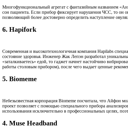
Многофункциональный агрегат с фантазийным названием «Анге
сон пациента. Если прибор фиксирует нарушения ЧСС, то он о
позволяющий более достоверно определить наступление овуляц
6.
Hapifork
Современная и высокотехнологичная компания Hapilabs специал
состояние здоровья. Инженер Жак Лепэн разработал уникальны
«заталкиваетесь» едой, то гаджет начнет настойчиво вибриров
работы столовым прибором), после чего выдает ценные рекоме
5.
Biomeme
Небезызвестная корпорация Biomeme посчитала, что Айфон мож
проект позволяет с помощью специального прибора анализиров
использования исключительно в профессиональных целях, поэ
4.
Muse Headband