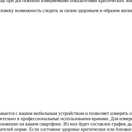
ь при достижении измеряемыми показателями критических зна
ловеку возможность следить за своим здоровьем и образом жизн
язывается с вашим мобильным устройством и позволяет измерять
ючительно в профессиональные использования врачами. Для измер
риложение на вашем смартфоне. Из них будет составлен график 
ателей норме. Если состояние здоровье критическое или близкое 