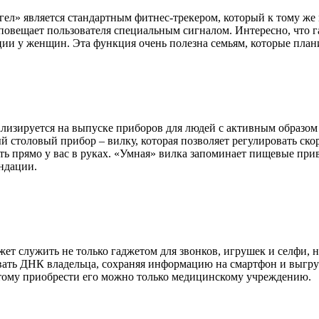
л» является стандартным фитнес-трекером, который к тому же 
повещает пользователя специальным сигналом. Интересно, что 
ии у женщин. Эта функция очень полезна семьям, которые план
изируется на выпуске приборов для людей с активным образом ж
й столовый прибор – вилку, которая позволяет регулировать ск
ать прямо у вас в руках. «Умная» вилка запоминает пищевые при
ндации.
ет служить не только гаджетом для звонков, игрушек и селфи, 
ать ДНК владельца, сохраняя информацию на смартфон и выгруж
тому приобрести его можно только медицинскому учреждению.