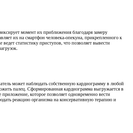
 фиксирует момент их приближения благодаря замеру
авляет их на смартфон человека-опекуна, прикрепленного к
 ведет статистику приступов, что позволяет вывести
агрузок.
ватель может наблюдать собственную кардиограмму в любой
ложить палец. Сформированная кардиограмма выгружается в
ое приложение, которое позволяет одновременно вести
людать реакцию организма на консервативную терапию и