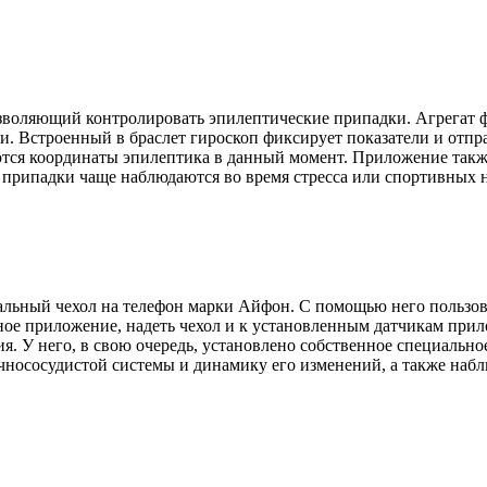
позволяющий контролировать эпилептические припадки. Агрегат
жи. Встроенный в браслет гироскоп фиксирует показатели и отпр
ются координаты эпилептика в данный момент. Приложение также
припадки чаще наблюдаются во время стресса или спортивных н
альный чехол на телефон марки Айфон. С помощью него пользо
ное приложение, надеть чехол и к установленным датчикам при
ия. У него, в свою очередь, установлено собственное специальн
ечнососудистой системы и динамику его изменений, а также наб