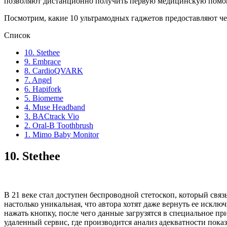
позволяют дистанционно получить первую медицинскую помощ
Посмотрим, какие 10 ультрамодных гаджетов предоставляют че
Список
10. Stethee
9. Embrace
8. CardioQVARK
7. Angel
6. Hapifork
5. Biomeme
4. Muse Headband
3. BACtrack Vio
2. Oral-B Toothbrush
1. Mimo Baby Monitor
10.
Stethee
В 21 веке стал доступен беспроводной стетоскоп, который св
настолько уникальная, что автора хотят даже вернуть ее искл
нажать кнопку, после чего данные загрузятся в специальное п
удаленный сервис, где производится анализ адекватности показ