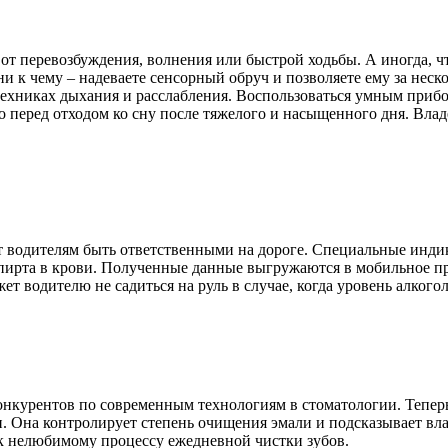
а от перевозбуждения, волнения или быстрой ходьбы. А иногда, 
 к чему – надеваете сенсорный обруч и позволяете ему за неск
техниках дыхания и расслабления. Воспользоваться умным прибо
 перед отходом ко сну после тяжелого и насыщенного дня. Влад
 водителям быть ответственными на дороге. Специальные инди
пирта в крови. Полученные данные выгружаются в мобильное при
ет водителю не садиться на руль в случае, когда уровень алког
онкурентов по современным технологиям в стоматологии. Теперь
. Она контролирует степень очищения эмали и подсказывает вла
 к нелюбимому процессу ежедневной чистки зубов.