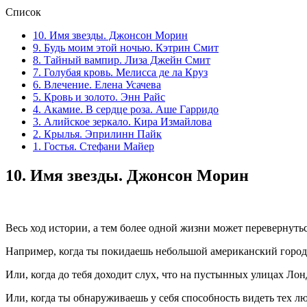
Список
10. Имя звезды. Джонсон Морин
9. Будь моим этой ночью. Кэтрин Смит
8. Тайный вампир. Лиза Джейн Смит
7. Голубая кровь. Мелисса де ла Круз
6. Влечение. Елена Усачева
5. Кровь и золото. Энн Райс
4. Акамие. В сердце роза. Аше Гарридо
3. Алийское зеркало. Кира Измайлова
2. Крылья. Эприлинн Пайк
1. Гостья. Стефани Майер
10.
Имя звезды. Джонсон Морин
Весь ход истории, а тем более одной жизни может перевернутьс
Например, когда ты покидаешь небольшой американский горо
Или, когда до тебя доходит слух, что на пустынных улицах Ло
Или, когда ты обнаруживаешь у себя способность видеть тех л