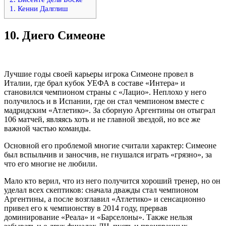
1. Кенни Далглиш
10.
Диего Симеоне
Лучшие годы своей карьеры игрока Симеоне провел в
Италии, где брал кубок УЕФА в составе «Интера» и
становился чемпионом страны с «Лацио». Неплохо у него
получилось и в Испании, где он стал чемпионом вместе с
мадридским «Атлетико». За сборную Аргентины он отыграл
106 матчей, являясь хоть и не главной звездой, но все же
важной частью команды.
Основной его проблемой многие считали характер: Симеоне
был вспыльчив и заносчив, не гнушался играть «грязно», за
что его многие не любили.
Мало кто верил, что из него получится хороший тренер, но он
уделал всех скептиков: сначала дважды стал чемпионом
Аргентины, а после возглавил «Атлетико» и сенсационно
привел его к чемпионству в 2014 году, прервав
доминирование «Реала» и «Барселоны». Также нельзя