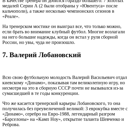
В качестве тренера он добился гораздо большего: 7 золотых
медалей Серии А (2 были отобраны у «Ювентуса» после
кальчополи), а также несколько чемпионских сезонов в
«Реале».
На тренерском мостике он выиграл все, что только можно,
если брать во внимание клубный футбол. Многие возлагали
на него большие надежды, когда он встал у руля сборной
России, но увы, чуда не произошло.
7.
Валерий Лобановский
Всю свою футбольную молодость Валерий Васильевич отдал
киевскому «Динамо», показывая там великолепную игру, но
несмотря на это в сборную СССР почти не вызывался из-за
сумасшедшей в те годы конкуренции.
Что же касается тренерской карьеры Лобановского, то она
получилась без преувеличений великой: 3 еврокубка вместе с
«Динамо», серебро на Евро-1988, легендарный разгром
«Барселоны» на «Камп Ноу», открытие таланта Шевченко и
Реброва.