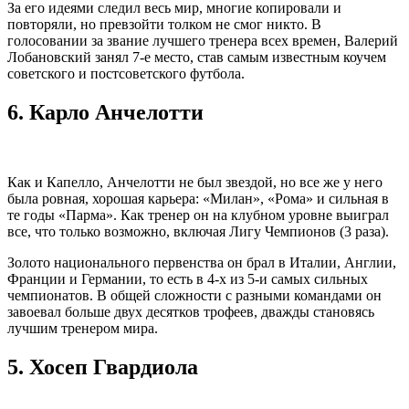
За его идеями следил весь мир, многие копировали и
повторяли, но превзойти толком не смог никто. В
голосовании за звание лучшего тренера всех времен, Валерий
Лобановский занял 7-е место, став самым известным коучем
советского и постсоветского футбола.
6.
Карло Анчелотти
Как и Капелло, Анчелотти не был звездой, но все же у него
была ровная, хорошая карьера: «Милан», «Рома» и сильная в
те годы «Парма». Как тренер он на клубном уровне выиграл
все, что только возможно, включая Лигу Чемпионов (3 раза).
Золото национального первенства он брал в Италии, Англии,
Франции и Германии, то есть в 4-х из 5-и самых сильных
чемпионатов. В общей сложности с разными командами он
завоевал больше двух десятков трофеев, дважды становясь
лучшим тренером мира.
5.
Хосеп Гвардиола