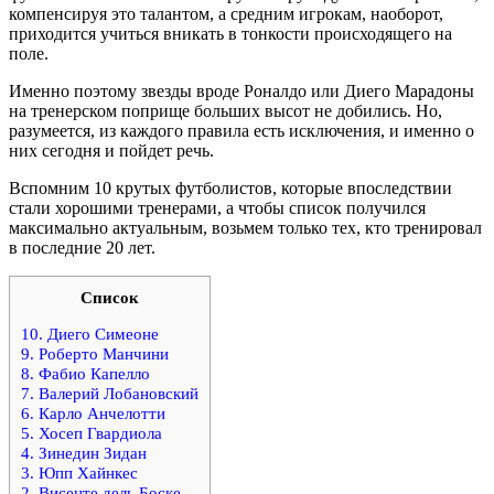
компенсируя это талантом, а средним игрокам, наоборот,
приходится учиться вникать в тонкости происходящего на
поле.
Именно поэтому звезды вроде Роналдо или Диего Марадоны
на тренерском поприще больших высот не добились. Но,
разумеется, из каждого правила есть исключения, и именно о
них сегодня и пойдет речь.
Вспомним 10 крутых футболистов, которые впоследствии
стали хорошими тренерами, а чтобы список получился
максимально актуальным, возьмем только тех, кто тренировал
в последние 20 лет.
Список
10. Диего Симеоне
9. Роберто Манчини
8. Фабио Капелло
7. Валерий Лобановский
6. Карло Анчелотти
5. Хосеп Гвардиола
4. Зинедин Зидан
3. Юпп Хайнкес
2. Висенте дель Боске