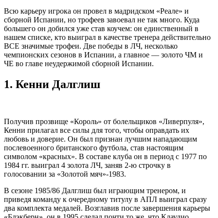
Всю карьеру игрока он провел в мадридском «Реале» и
сборной Испании, но трофеев завоевал не так много. Куда
большего он добился уже став коучем: он единственный в
нашем списке, кто выиграл в качестве тренера действительно
ВСЕ значимые трофеи. Две победы в ЛЧ, несколько
чемпионских сезонов в Испании, а главное — золото ЧМ и
ЧЕ во главе неудержимой сборной Испании.
1.
Кенни Далглиш
Получив прозвище «Король» от болельщиков «Ливерпуля»,
Кенни прилагал все силы для того, чтобы оправдать их
любовь и доверие. Он был признан лучшим нападающим
послевоенного британского футбола, став настоящим
символом «красных». В составе клуба он в период с 1977 по
1984 гг. выиграл 4 золота ЛЧ, заняв 2-ю строчку в
голосовании за «Золотой мяч»-1983.
В сезоне 1985/86 Далглиш был играющим тренером, и
приведя команду к очередному титулу в АПЛ выиграл сразу
два комплекта медалей. Возглавив после завершения карьеры
«Блэкберн», он в 1995 сделал почти то же, что Клаудио