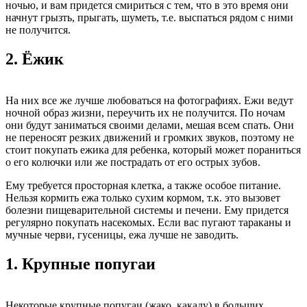
ночью, и вам придется смириться с тем, что в это время они
начнут грызть, прыгать, шуметь, т.е. выспаться рядом с ними
не получится.
2.
Ёжик
На них все же лучше любоваться на фотографиях. Ежи ведут
ночной образ жизни, переучить их не получится. По ночам
они будут заниматься своими делами, мешая всем спать. Они
не переносят резких движений и громких звуков, поэтому не
стоит покупать ежика для ребенка, который может пораниться
о его колючки или же пострадать от его острых зубов.
Ему требуется просторная клетка, а также особое питание.
Нельзя кормить ежа только сухим кормом, т.к. это вызовет
болезни пищеварительной системы и печени. Ему придется
регулярно покупать насекомых. Если вас пугают тараканы и
мучные черви, гусеницы, ежа лучше не заводить.
1.
Крупные попугаи
Некоторые крупные попугаи (жако, какаду) в больших