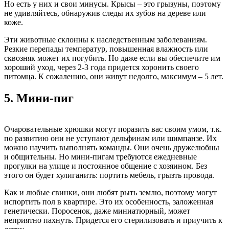
Но есть у них и свои минусы. Крысы – это грызуны, поэтому
не удивляйтесь, обнаружив следы их зубов на дереве или
коже.
Эти животные склонны к наследственным заболеваниям.
Резкие перепады температур, повышенная влажность или
сквозняк может их погубить. Но даже если вы обеспечите им
хороший уход, через 2-3 года придется хоронить своего
питомца. К сожалению, они живут недолго, максимум – 5 лет.
5.
Мини-пиг
Очаровательные хрюшки могут поразить вас своим умом, т.к.
по развитию они не уступают дельфинам или шимпанзе. Их
можно научить выполнять команды. Они очень дружелюбны
и общительны. Но мини-пигам требуются ежедневные
прогулки на улице и постоянное общение с хозяином. Без
этого он будет хулиганить: портить мебель, грызть провода.
Как и любые свинки, они любят рыть землю, поэтому могут
испортить пол в квартире. Это их особенность, заложенная
генетически. Поросенок, даже миниатюрный, может
неприятно пахнуть. Придется его стерилизовать и приучить к