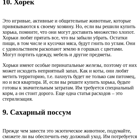
10.
Хорек
Это игривые, активные и общительные животные, которые
привязываются к своему хозяину. Но, если вы решили купить
хорька, помните, что они могут доставить множество хлопот.
Хорьки любят прятать все, что вы забыли убрать. Остатки
пищи, в том числе и кусочки мяса, будут гнить по углам. Они
с удовольствием раскопают землю в горшках с цветами.
Могут портить одежду, мебель и другие предметы.
Хорьки имеют особые перинатальные железы, поэтому от них
может исходить неприятный запах. Как и коты, они любят
метить территорию, т.е. пахнуть будет не только сам питомец,
но и вся квартира. И, если вы решите купить хорька, будьте
готовы к значительным затратам. Им требуется специальный
корм, а он стоит дорого. Еще одна статья расходов – это
стерилизация.
9.
Сахарный поссум
Прежде чем завести это экзотическое животное, подумайте,
сможете ли вы обеспечить ему должный уход. Им потребуется