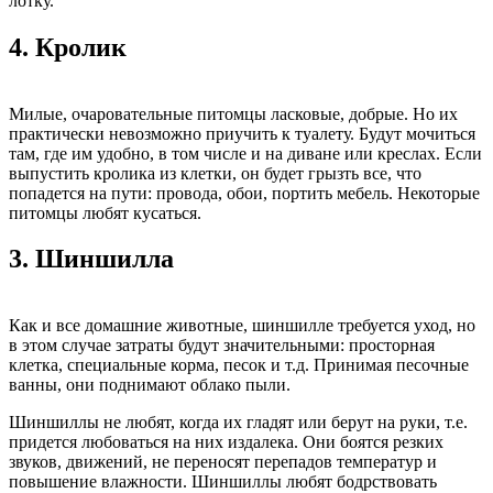
лотку.
4.
Кролик
Милые, очаровательные питомцы ласковые, добрые. Но их
практически невозможно приучить к туалету. Будут мочиться
там, где им удобно, в том числе и на диване или креслах. Если
выпустить кролика из клетки, он будет грызть все, что
попадется на пути: провода, обои, портить мебель. Некоторые
питомцы любят кусаться.
3.
Шиншилла
Как и все домашние животные, шиншилле требуется уход, но
в этом случае затраты будут значительными: просторная
клетка, специальные корма, песок и т.д. Принимая песочные
ванны, они поднимают облако пыли.
Шиншиллы не любят, когда их гладят или берут на руки, т.е.
придется любоваться на них издалека. Они боятся резких
звуков, движений, не переносят перепадов температур и
повышение влажности. Шиншиллы любят бодрствовать