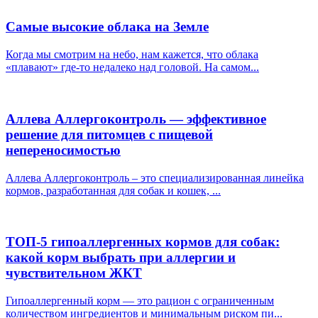
Самые высокие облака на Земле
Когда мы смотрим на небо, нам кажется, что облака
«плавают» где-то недалеко над головой. На самом...
Аллева Аллергоконтроль — эффективное
решение для питомцев с пищевой
непереносимостью
Аллева Аллергоконтроль – это специализированная линейка
кормов, разработанная для собак и кошек, ...
ТОП-5 гипоаллергенных кормов для собак:
какой корм выбрать при аллергии и
чувствительном ЖКТ
Гипоаллергенный корм — это рацион с ограниченным
количеством ингредиентов и минимальным риском пи...