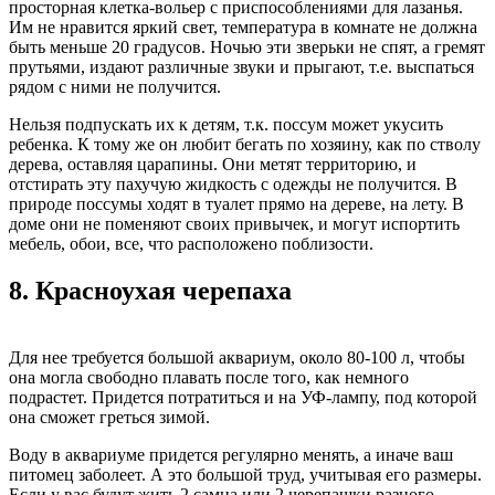
просторная клетка-вольер с приспособлениями для лазанья.
Им не нравится яркий свет, температура в комнате не должна
быть меньше 20 градусов. Ночью эти зверьки не спят, а гремят
прутьями, издают различные звуки и прыгают, т.е. выспаться
рядом с ними не получится.
Нельзя подпускать их к детям, т.к. поссум может укусить
ребенка. К тому же он любит бегать по хозяину, как по стволу
дерева, оставляя царапины. Они метят территорию, и
отстирать эту пахучую жидкость с одежды не получится. В
природе поссумы ходят в туалет прямо на дереве, на лету. В
доме они не поменяют своих привычек, и могут испортить
мебель, обои, все, что расположено поблизости.
8.
Красноухая черепаха
Для нее требуется большой аквариум, около 80-100 л, чтобы
она могла свободно плавать после того, как немного
подрастет. Придется потратиться и на УФ-лампу, под которой
она сможет греться зимой.
Воду в аквариуме придется регулярно менять, а иначе ваш
питомец заболеет. А это большой труд, учитывая его размеры.
Если у вас будут жить 2 самца или 2 черепашки разного