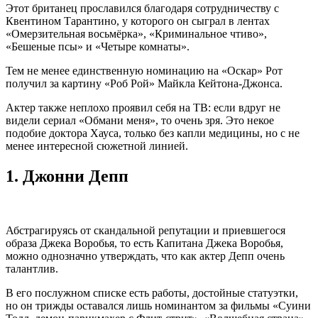
Этот британец прославился благодаря сотрудничеству с
Квентином Тарантино, у которого он сыграл в лентах
«Омерзительная восьмёрка», «Криминальное чтиво»,
«Бешеные псы» и «Четыре комнаты».
Тем не менее единственную номинацию на «Оскар» Рот
получил за картину «Роб Рой» Майкла Кейтона-Джонса.
Актер также неплохо проявил себя на ТВ: если вдруг не
видели сериал «Обмани меня», то очень зря. Это некое
подобие доктора Хауса, только без капли медицины, но с не
менее интересной сюжетной линией.
1.
Джонни Депп
Абстрагируясь от скандальной репутации и приевшегося
образа Джека Воробья, то есть Капитана Джека Воробья,
можно однозначно утверждать, что как актер Депп очень
талантлив.
В его послужном списке есть работы, достойные статуэтки,
но он трижды оставался лишь номинантом за фильмы «Суини