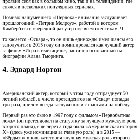
проявил себя как в большом кино, так и на телевидении, где
снялся в нескольких популярных сериалах.
Помимо нашумевшего «Шерлока» внимания заслуживает
прошлогодний «Патрик Мелроуз», работой в котором
Камбербэтч в очередной раз утер нос всем скептикам. Ч
то касается «Оскара», то он лишь единожды имел шансы его
заполучить: в 2015 году он номинировался как лучший актер
за фильм «Игра в имитацию», частично основанный на
биографии Алана Тьюринга.
4.
Эдвард Нортон
Американский актер, который в этом году отпразднует 50-
летний юбилей, в число претендентов на «Оскар» попадал
три раза, причем всегда заслуженно и с шансами на победу.
Первый раз это было в 1997 году с фильмом «Первобытная
ложь» (он претендовал на статуэтку за лучшую мужскую роль
второго плана), еще через 2 года была «Американская история
X» (здесь уже номинация за главную роль), а в 2015 —
«Бёрдмэн» вновь категория «лучшая мужская роль второго