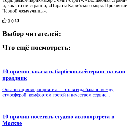
Тодд, демон-парикмахер с Флит-стрит», «Волшебная страна»
и, как это ни странно, «Пираты Карибского моря: Проклятие
Чёрной жемчужины».
0
0
Выбор читателей:
Что ещё посмотреть:
10 причин заказать барбекю-кейтеринг на ваш
праздник
Организация мероприятия — это всегда баланс между
атмосферой, комфортом гостей и качеством сервис...
10 причин посетить студию автопортрета в
Москве