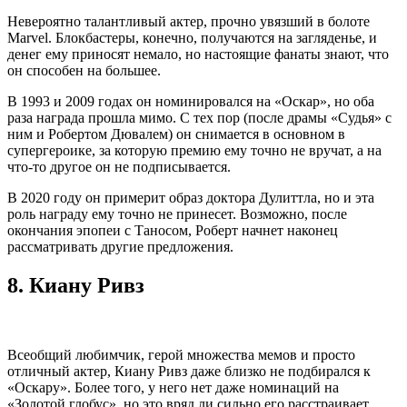
Невероятно талантливый актер, прочно увязший в болоте
Marvel. Блокбастеры, конечно, получаются на загляденье, и
денег ему приносят немало, но настоящие фанаты знают, что
он способен на большее.
В 1993 и 2009 годах он номинировался на «Оскар», но оба
раза награда прошла мимо. С тех пор (после драмы «Судья» с
ним и Робертом Дювалем) он снимается в основном в
супергероике, за которую премию ему точно не вручат, а на
что-то другое он не подписывается.
В 2020 году он примерит образ доктора Дулиттла, но и эта
роль награду ему точно не принесет. Возможно, после
окончания эпопеи с Таносом, Роберт начнет наконец
рассматривать другие предложения.
8.
Киану Ривз
Всеобщий любимчик, герой множества мемов и просто
отличный актер, Киану Ривз даже близко не подбирался к
«Оскару». Более того, у него нет даже номинаций на
«Золотой глобус», но это вряд ли сильно его расстраивает.