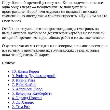
С футбольной премией у статуэтки Киноакадемии есть еще
одна общая черта — неоднозначные победители и
проигравшие. Порой имя лауреата не вызывает никаких
сомнений, но иногда так и хочется спросить: «Ну и чем он это
заслужил»?
Особенно актуален этот вопрос тогда, когда смотришь на
имена актеров, которые за десятилетия карьеры не получили
ни одной премии, хотя достойных работ в их активе немало.
О десятке таких мы сегодня и поговорим, вспомнив всемирно
известных и прославленных голливудских звезд, которые
пока что обделены Оскаром.
Список
10. Джим Керри
9. Роберт Дауни-младший
8. Киану Ривз
7. Рэйф Файнс
6. Харрисон Форд
5. Бенедикт Камбербэтч
4. Эдвард Нортон
3. Эд Харрис
2. Тим Рот