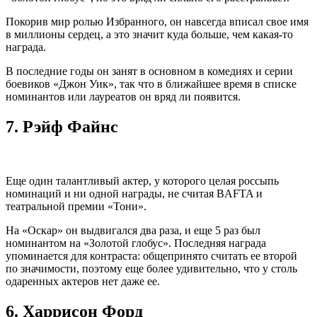
Покорив мир ролью Избранного, он навсегда вписал свое имя
в миллионы сердец, а это значит куда больше, чем какая-то
награда.
В последние годы он занят в основном в комедиях и серии
боевиков «Джон Уик», так что в ближайшее время в списке
номинантов или лауреатов он вряд ли появится.
7.
Рэйф Файнс
Еще один талантливый актер, у которого целая россыпь
номинаций и ни одной награды, не считая BAFTA и
театральной премии «Тони».
На «Оскар» он выдвигался два раза, и еще 5 раз был
номинантом на «Золотой глобус». Последняя награда
упоминается для контраста: общепринято считать ее второй
по значимости, поэтому еще более удивительно, что у столь
одаренных актеров нет даже ее.
6.
Харрисон Форд