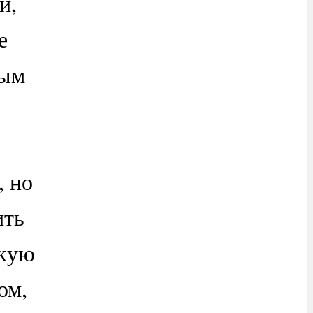
и,
е
ным
, но
ить
нкую
ом,