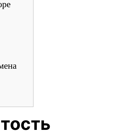
оре
мена
тость