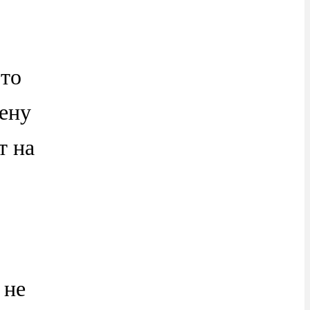
это
тену
т на
 не