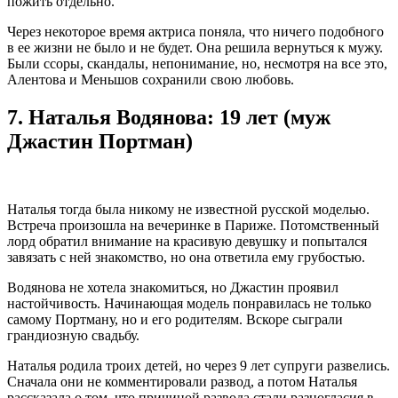
пожить отдельно.
Через некоторое время актриса поняла, что ничего подобного
в ее жизни не было и не будет. Она решила вернуться к мужу.
Были ссоры, скандалы, непонимание, но, несмотря на все это,
Алентова и Меньшов сохранили свою любовь.
7.
Наталья Водянова: 19 лет (муж
Джастин Портман)
Наталья тогда была никому не известной русской моделью.
Встреча произошла на вечеринке в Париже. Потомственный
лорд обратил внимание на красивую девушку и попытался
завязать с ней знакомство, но она ответила ему грубостью.
Водянова не хотела знакомиться, но Джастин проявил
настойчивость. Начинающая модель понравилась не только
самому Портману, но и его родителям. Вскоре сыграли
грандиозную свадьбу.
Наталья родила троих детей, но через 9 лет супруги развелись.
Сначала они не комментировали развод, а потом Наталья
рассказала о том, что причиной развода стали разногласия в