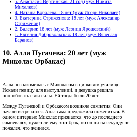
5. Анастасия Вертинская: 21 год (муж Никита
Михалков)
4. Наташа Королева: 18 лет (муж Игорь Николаев)
3. Екатерина Стриженова: 18 лет (муж Александр
Стриженов)
2. Валерия: 18 лет (муж Леонид Ярошевский)
1. Евгения Добровольская: 18 лет (муж Вячеслав
Баранов)
10.
Алла Пугачева: 20 лет (муж
Миколас Орбакас)
Алла познакомилась с Миколасом в цирковом училище.
Искали певицу для выступлений, и девушка решила
попробовать свои силы. Ей тогда было 20 лет.
Между Пугачевой и Орбакасом возникла симпатия. Они
начали встречаться. Алла сама предложила пожениться. В
одном интервью Миколас признается, что до последнего
сомневался, нужен ли ему этот брак, но он ни на секунду не
пожалел, что женился.