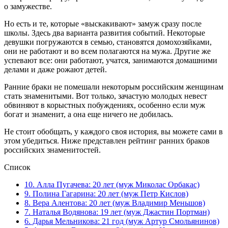
о замужестве.
Но есть и те, которые «выскакивают» замуж сразу после
школы. Здесь два варианта развития событий. Некоторые
девушки погружаются в семью, становятся домохозяйками,
они не работают и во всем полагаются на мужа. Другие же
успевают все: они работают, учатся, занимаются домашними
делами и даже рожают детей.
Ранние браки не помешали некоторым российским женщинам
стать знаменитыми. Вот только, зачастую молодых невест
обвиняют в корыстных побуждениях, особенно если муж
богат и знаменит, а она еще ничего не добилась.
Не стоит обобщать, у каждого своя история, вы можете сами в
этом убедиться. Ниже представлен рейтинг ранних браков
российских знаменитостей.
Список
10. Алла Пугачева: 20 лет (муж Миколас Орбакас)
9. Полина Гагарина: 20 лет (муж Петр Кислов)
8. Вера Алентова: 20 лет (муж Владимир Меньшов)
7. Наталья Водянова: 19 лет (муж Джастин Портман)
6. Дарья Мельникова: 21 год (муж Артур Смольянинов)