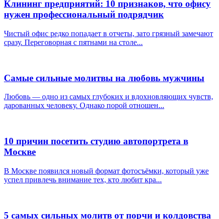
Клининг предприятий: 10 признаков, что офису
нужен профессиональный подрядчик
Чистый офис редко попадает в отчеты, зато грязный замечают
сразу. Переговорная с пятнами на столе...
Самые сильные молитвы на любовь мужчины
Любовь — одно из самых глубоких и вдохновляющих чувств,
дарованных человеку. Однако порой отношен...
10 причин посетить студию автопортрета в
Москве
В Москве появился новый формат фотосъёмки, который уже
успел привлечь внимание тех, кто любит кра...
5 самых сильных молитв от порчи и колдовства