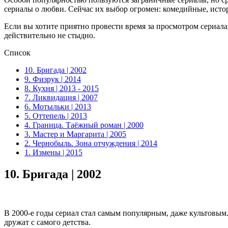
сериалы о любви. Сейчас их выбор огромен: комедийные, истор
Если вы хотите приятно провести время за просмотром сериала
действительно не стыдно.
Список
10. Бригада | 2002
9. Физрук | 2014
8. Кухня | 2013 - 2015
7. Ликвидация | 2007
6. Мотыльки | 2013
5. Оттепель | 2013
4. Граница. Таёжный роман | 2000
3. Мастер и Маргарита | 2005
2. Чернобыль. Зона отчуждения | 2014
1. Измены | 2015
10.
Бригада | 2002
В 2000-е годы сериал стал самым популярным, даже культовым
дружат с самого детства.