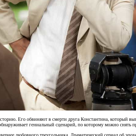
торию. Его обвиняют в смерти друга Константина, который выпа
 обнаруживает гениальный сценарий, по которому можно снять 
вернее любовного треугольника. Драматический сериал об эпохе 