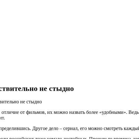
йствительно не стыдно
твительно не стыдно
 отличие от фильмов, их можно назвать более «удобными». Ведь 
нт.
пределившись. Другое дело – сериал, его можно смотреть каждый
еди российских тоже немало достойных. Прошли те времена, ко