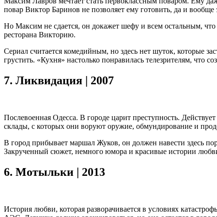
Максим Лавров мечтает стать первоклассным поваром. Ему даже
повар Виктор Баринов не позволяет ему готовить, да и вообще
Но Максим не сдается, он докажет шефу и всем остальным, что
ресторана Викторию.
Сериал считается комедийным, но здесь нет шуток, которые зас
грустить. «Кухня» настолько понравилась телезрителям, что со
7.
Ликвидация | 2007
Послевоенная Одесса. В городе царит преступность. Действует
склады, с которых они воруют оружие, обмундирование и прод
В город прибывает маршал Жуков, он должен навести здесь пор
Закрученный сюжет, немного юмора и красивые истории любви, 
6.
Мотыльки | 2013
История любви, которая разворачивается в условиях катастроф