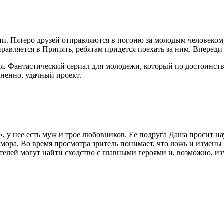
и. Пятеро друзей отправляются в погоню за молодым человеком,
правляется в Припять, ребятам придется поехать за ним. Вперед
ся. Фантастический сериал для молодежи, который по достоинст
ненно, удачный проект.
», у нее есть муж и трое любовников. Ее подруга Даша просит нау
мора. Во время просмотра зритель понимает, что ложь и измены
телей могут найти сходство с главными героями и, возможно, и