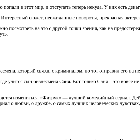
опали в этот мир, и отступать теперь некуда. У них есть деньги
 Интересный сюжет, неожиданные повороты, прекрасная актерска
жно посмотреть на это с другой точки зрения, как на предосте
уть.
мена, который связан с криминалом, но тот отправил его на пе
де учится сын бизнесмена Саня. Вот только Саня – это вовсе не
идется измениться. «Физрук» — лучший комедийный сериал. Дей
иал о любви, о дружбе, о самых лучших человеческих чувствах, 