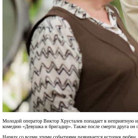
Молодой оператор Виктор Хрусталев попадает в неприятную ис
комедию «Девушка и бригадир». Также после смерти друга он
Наряду со всеми этими событиями развивается история любви, 