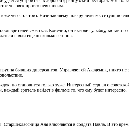
 удается устроиться в дорогой французский ресторан. Вот тольк
 этот человек просто невыносим.
 тоже чего-то стоит. Начинающему повару нелегко, ситуацию ещ
тавят зрителей смеяться. Конечно, он вызовет улыбку, заставит
здатели сняли еще несколько сезонов.
 группа бывших диверсантов. Управляет ей Академик, никто не з
овольствие.
ядок, но становится только хуже. Интересный сериал о советск
каждый зритель найдет в фильме то, что ему будет интересно.
ы. Старшеклассница Аля влюбляется в солдата Павла. В это врем