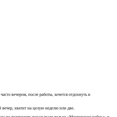
часто вечером, после работы, хочется отдохнуть и
 вечер, хватит на целую неделю или две.
гда по телевизору показывали только «Ментовские войны» и