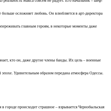
о реальность Макса совсем не радует. Его начальник – шеф-
е больше осложняет любовь. Он влюбляется в арт-директора
 сопереживать главным героям, в некоторые моменты даже
нает, кто он, даже другие члены банды. Их цель – военные
ой эпохе. Удивительным образом передана атмосфера Одессы.
я в городе происходит страшное – взрывается Чернобыльская