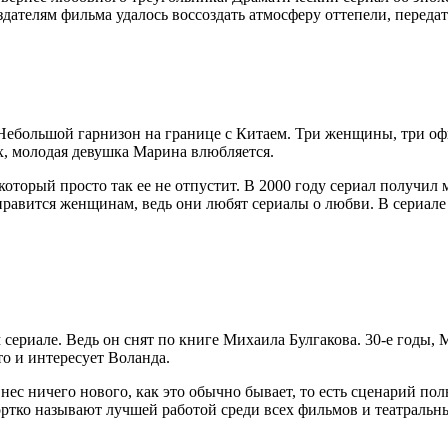
дателям фильма удалось воссоздать атмосферу оттепели, передат
Небольшой гарнизон на границе с Китаем. Три женщины, три офи
х, молодая девушка Марина влюбляется.
который просто так ее не отпустит. В 2000 году сериал получил
нравится женщинам, ведь они любят сериалы о любви. В сериал
 сериале. Ведь он снят по книге Михаила Булгакова. 30-е годы, 
то и интересует Воланда.
нес ничего нового, как это обычно бывает, то есть сценарий по
ортко называют лучшей работой среди всех фильмов и театральн