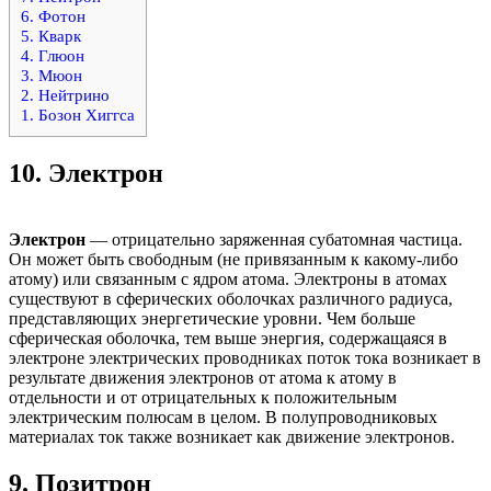
6. Фотон
5. Кварк
4. Глюон
3. Мюон
2. Нейтрино
1. Бозон Хиггса
10.
Электрон
Электрон
— отрицательно заряженная субатомная частица.
Он может быть свободным (не привязанным к какому-либо
атому) или связанным с ядром атома. Электроны в атомах
существуют в сферических оболочках различного радиуса,
представляющих энергетические уровни. Чем больше
сферическая оболочка, тем выше энергия, содержащаяся в
электроне электрических проводниках поток тока возникает в
результате движения электронов от атома к атому в
отдельности и от отрицательных к положительным
электрическим полюсам в целом. В полупроводниковых
материалах ток также возникает как движение электронов.
9.
Позитрон