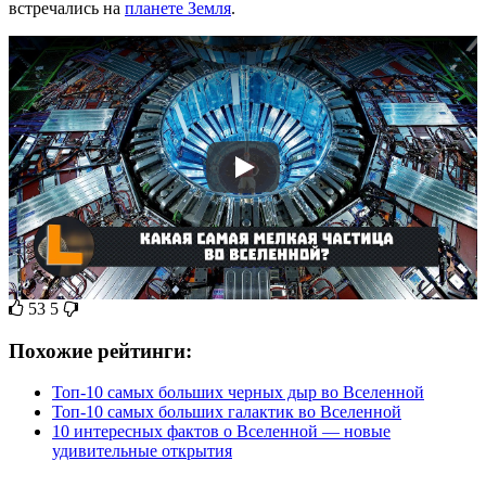
встречались на
планете Земля
.
53
5
Похожие рейтинги:
Топ-10 самых больших черных дыр во Вселенной
Топ-10 самых больших галактик во Вселенной
10 интересных фактов о Вселенной — новые
удивительные открытия