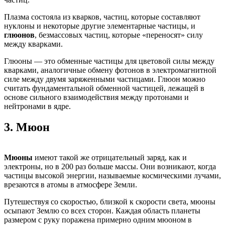
Плазма состояла из кварков, частиц, которые составляют
нуклоны и некоторые другие элементарные частицы, и
глюонов
, безмассовых частиц, которые «переносят» силу
между кварками.
Глюоны — это обменные частицы для цветовой силы между
кварками, аналогичные обмену фотонов в электромагнитной
силе между двумя заряженными частицами. Глюон можно
считать фундаментальной обменной частицей, лежащей в
основе сильного взаимодействия между протонами и
нейтронами в ядре.
3.
Мюон
Мюоны
имеют такой же отрицательный заряд, как и
электроны, но в 200 раз больше массы. Они возникают, когда
частицы высокой энергии, называемые космическими лучами,
врезаются в атомы в атмосфере Земли.
Путешествуя со скоростью, близкой к скорости света, мюоны
осыпают Землю со всех сторон. Каждая область планеты
размером с руку поражена примерно одним мюоном в