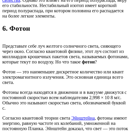
свойства
. Однако это влияет на его период полураспада, меру
его стабильности. Нестабильный изотоп имеет короткий
период полураспада, при котором половина его распадается
на более легкие элементы.
6.
Фотон
Представьте себе луч желтого солнечного света, сияющего
через окно. Согласно квантовой физике, этот луч состоит из
миллиардов крошечных пакетов света, называемых фотонами,
которые текут по воздуху. Но что такое
фотон
?
Фотон — это наименьшее дискретное количество или квант
электромагнитного излучения. Это основная единица всего
света.
Фотоны всегда находятся в движении и в вакууме движутся с
постоянной скоростью всем наблюдателям 2,998 × 10 8 м/с.
Обычно это называют скоростью света, обозначаемой буквой
с.
Согласно квантовой теории света
Эйнштейна
, фотоны имеют
энергию, равную частоте их колебаний, умноженной на
постоянную Планка. Эйнштейн доказал, что свет — это поток