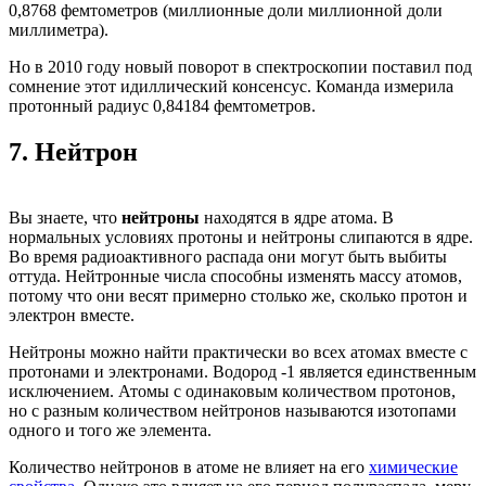
0,8768 фемтометров (миллионные доли миллионной доли
миллиметра).
Но в 2010 году новый поворот в спектроскопии поставил под
сомнение этот идиллический консенсус. Команда измерила
протонный радиус 0,84184 фемтометров.
7.
Нейтрон
Вы знаете, что
нейтроны
находятся в ядре атома. В
нормальных условиях протоны и нейтроны слипаются в ядре.
Во время радиоактивного распада они могут быть выбиты
оттуда. Нейтронные числа способны изменять массу атомов,
потому что они весят примерно столько же, сколько протон и
электрон вместе.
Нейтроны можно найти практически во всех атомах вместе с
протонами и электронами. Водород -1 является единственным
исключением. Атомы с одинаковым количеством протонов,
но с разным количеством нейтронов называются изотопами
одного и того же элемента.
Количество нейтронов в атоме не влияет на его
химические