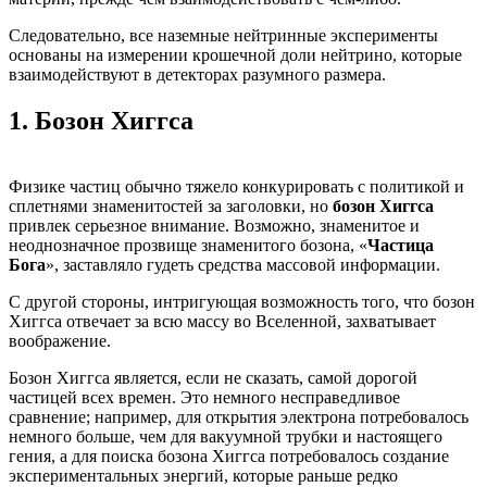
Следовательно, все наземные нейтринные эксперименты
основаны на измерении крошечной доли нейтрино, которые
взаимодействуют в детекторах разумного размера.
1.
Бозон Хиггса
Физике частиц обычно тяжело конкурировать с политикой и
сплетнями знаменитостей за заголовки, но
бозон Хиггса
привлек серьезное внимание. Возможно, знаменитое и
неоднозначное прозвище знаменитого бозона, «
Частица
Бога
», заставляло гудеть средства массовой информации.
С другой стороны, интригующая возможность того, что бозон
Хиггса отвечает за всю массу во Вселенной, захватывает
воображение.
Бозон Хиггса является, если не сказать, самой дорогой
частицей всех времен. Это немного несправедливое
сравнение; например, для открытия электрона потребовалось
немного больше, чем для вакуумной трубки и настоящего
гения, а для поиска бозона Хиггса потребовалось создание
экспериментальных энергий, которые раньше редко