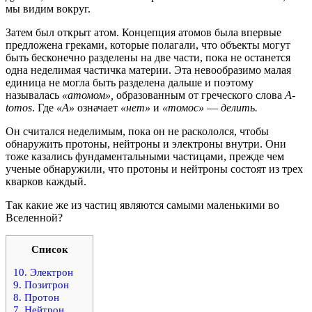
мы видим вокруг.
Затем был открыт атом. Концепция атомов была впервые
предложена греками, которые полагали, что объекты могут
быть бесконечно разделены на две части, пока не останется
одна неделимая частичка материи. Эта невообразимо малая
единица не могла быть разделена дальше и поэтому
называлась
«атомом»,
образованным от греческого слова
A-
tomos
. Где
«А»
означает
«нет»
и
«томос»
—
делить.
Он считался неделимым, пока он не раскололся, чтобы
обнаружить протоны, нейтроны и электроны внутри. Они
тоже казались фундаментальными частицами, прежде чем
ученые обнаружили, что протоны и нейтроны состоят из трех
кварков каждый.
Так какие же из частиц являются самыми маленькими во
Вселенной?
Список
10. Электрон
9. Позитрон
8. Протон
7. Нейтрон