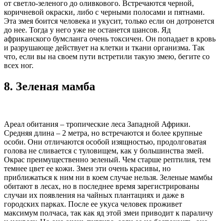
от светло-зеленого до оливкового. Встречаются черной,
коричневой окраски, либо с черными полосами и пятнами.
Эта змея боится человека и укусит, только если он дотронется
до нее. Тогда у него уже не останется шансов. Яд
африканского бумсланга очень токсичен. Он попадает в кровь
и разрушающе действует на клетки и ткани организма. Так
что, если вы на своем пути встретили такую змею, бегите со
всех ног.
8.
Зеленая мамба
Ареал обитания – тропические леса Западной Африки.
Средняя длина – 2 метра, но встречаются и более крупные
особи. Они отличаются особой изящностью, продолговатая
голова не сливается с туловищем, как у большинства змей.
Окрас преимущественно зеленый. Чем старше рептилия, тем
темнее цвет ее кожи. Змеи эти очень красивы, но
приближаться к ним ни в коем случае нельзя. Зеленые мамбы
обитают в лесах, но в последнее время зарегистрированы
случаи их появления на чайных плантациях и даже в
городских парках. После ее укуса человек проживет
максимум полчаса, так как яд этой змеи приводит к параличу