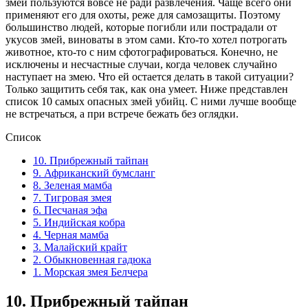
змеи пользуются вовсе не ради развлечения. Чаще всего они
применяют его для охоты, реже для самозащиты. Поэтому
большинство людей, которые погибли или пострадали от
укусов змей, виноваты в этом сами. Кто-то хотел потрогать
животное, кто-то с ним сфотографироваться. Конечно, не
исключены и несчастные случаи, когда человек случайно
наступает на змею. Что ей остается делать в такой ситуации?
Только защитить себя так, как она умеет. Ниже представлен
список 10 самых опасных змей убийц. С ними лучше вообще
не встречаться, а при встрече бежать без оглядки.
Список
10. Прибрежный тайпан
9. Африканский бумсланг
8. Зеленая мамба
7. Тигровая змея
6. Песчаная эфа
5. Индийская кобра
4. Черная мамба
3. Малайский крайт
2. Обыкновенная гадюка
1. Морская змея Белчера
10.
Прибрежный тайпан