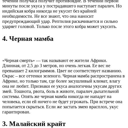
течении получаса получит противоядие. В течении первой
минуты после укуса у пострадавшего наступает паралич. Но
индийская кобра никогда не укусит без крайней
необходимости. Не все знают, что она наносит
предупреждающий удар. Рептилия раскачивается и сильно
ударяет головой. Только после этого кобра может укусить.
4.
Черная мамба
«Черная смерть» — так называют ее жители Африки.
Длинная, от 2,5 до 3 метров, но очень легкая. Ее вес не
превышает 2 килограммов. Цвет не соответствует названию.
Окрас – все оттенки зеленого. Черная мамба распространена в
Африке, но только там, где более засушливый климат, влагу
она не любит. Признаки ее укуса аналогичны укусам других
змей. Тошнота, рвота, боль в животе, паралич дыхательной
системы. Опять же черная мамба никогда не нападет на
человека, если ей ничего не будет угрожать. При встрече она
попытается скрыться. Если же застать змею врасплох, укус
гарантирован.
3.
Малайский крайт