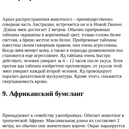
Ареал распространения животного – преимущественно
северная часть Австралии, встречается он и в Новой Гвинее.
Длина змеи достигает 2 метров. Обычно прибрежные
тайпаны окрашены в коричневый цвет, только голова более
светлая, а брюхо желтое или белое. Прибрежные тайпаны
известны своим скверным нравом, они очень агрессивны.
Когда змея меняет кожу, а также в периоды размножения она
становится еще агрессивнее. Яд тайпана очень быстро
действует, человек умирает за 4 – 12 часов после укуса. Хотя
против яда тайпана изобретено противоядие, от укусов этой
змеи умирает каждый второй человек. Яд провоцирует
паралич дыхательной мускулатуры. Кроме этого, снижается
свертываемость крови.
9.
Африканский бумсланг
Принадлежит к семейству ужеобразных. Обитает животное в
тропической Африке. Максимальная длина их составляет 2
метра, но обычно они значительно короче. Окрас варьируется