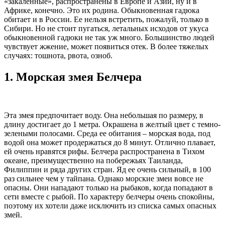
«закаленные», распространены в Европе и Азии, ну и в
Африке, конечно. Это их родина. Обыкновенная гадюка
обитает и в России. Ее нельзя встретить, пожалуй, только в
Сибири. Но не стоит пугаться, летальных исходов от укуса
обыкновенной гадюки не так уж много. Большинство людей
чувствует жжение, может появиться отек. В более тяжелых
случаях: тошнота, рвота, озноб.
1.
Морская змея Белчера
Эта змея предпочитает воду. Она небольшая по размеру, в
длину достигает до 1 метра. Окрашена в желтый цвет с темно-
зелеными полосами. Среда ее обитания – морская вода, под
водой она может продержаться до 8 минут. Отлично плавает,
ей очень нравятся рифы. Белчера распространена в Тихом
океане, преимущественно на побережьях Таиланда,
Филиппин и ряда других стран. Яд ее очень сильный, в 100
раз сильнее чем у тайпана. Однако морские змеи вовсе не
опасны. Они нападают только на рыбаков, когда попадают в
сети вместе с рыбой. По характеру белчеры очень спокойны,
поэтому их хотели даже исключить из списка самых опасных
змей.