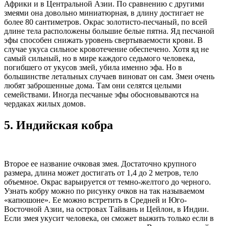
Африки и в Центральной Азии. По сравнению с другими
змеями она довольно миниатюрная, в длину достигает не
более 80 сантиметров. Окрас золотисто-песчаный, по всей
длине тела расположены большие белые пятна. Яд песчаной
эфы способен снижать уровень свертываемости крови. В
случае укуса сильное кровотечение обеспечено. Хотя яд не
самый сильный, но в мире каждого седьмого человека,
погибшего от укусов змей, убила именно эфа. Но в
большинстве летальных случаев виноват он сам. Змеи очень
любят заброшенные дома. Там они селятся целыми
семействами. Иногда песчаные эфы обосновываются на
чердаках жилых домов.
5.
Индийская кобра
Второе ее название очковая змея. Достаточно крупного
размера, длина может достигать от 1,4 до 2 метров, тело
объемное. Окрас варьируется от темно-желтого до черного.
Узнать кобру можно по рисунку очков на так называемом
«капюшоне». Ее можно встретить в Средней и Юго-
Восточной Азии, на островах Тайвань и Цейлон, в Индии.
Если змея укусит человека, он сможет выжить только если в