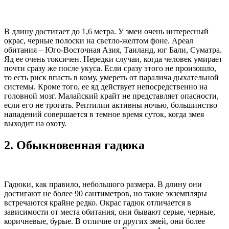
В длину достигает до 1,6 метра. У змеи очень интересный
окрас, черные полоски на светло-желтом фоне. Ареал
обитания – Юго-Восточная Азия, Таиланд, юг Бали, Суматра.
Яд ее очень токсичен. Нередки случаи, когда человек умирает
почти сразу же после укуса. Если сразу этого не произошло,
то есть риск впасть в кому, умереть от паралича дыхательной
системы. Кроме того, ее яд действует непосредственно на
головной мозг. Малайский крайт не представляет опасности,
если его не трогать. Рептилии активны ночью, большинство
нападений совершается в темное время суток, когда змея
выходит на охоту.
2.
Обыкновенная гадюка
Гадюки, как правило, небольшого размера. В длину они
достигают не более 90 сантиметров, но такие экземпляры
встречаются крайне редко. Окрас гадюк отличается в
зависимости от места обитания, они бывают серые, черные,
коричневые, бурые. В отличие от других змей, они более