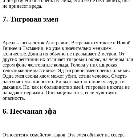
и некрозу. Но она очень пуглива, если ее не беспокоить, она
не принесет вреда.
7.
Тигровая змея
Ареал – юго-восток Австралии. Встречаются также в Новой
Гвинее и Тасмании, но уже в значительно меньшем
количестве. Длина их обычно не превышает 2 метров. От
других рептилий их отличает тигровый окрас, на черном или
сером фоне желтоватые кольца. Голова у них широкая,
телосложение массивное. Яд тигровой змеи очень сильный.
Одна змея своим ядом может убить сотни человек. Смерть
наступает молниеносно. Яд вызывает остановку сердца и
дыхания. Но, как и большинство змей, тигровые никогда не
нападают первыми. Они защищаются, если чувствуют
опасность.
6.
Песчаная эфа
Относится к семейству гадюк. Эта змея обитает на севере