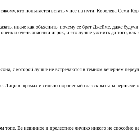
якому, кто попытается встать у нее на пути. Королева Семи Кор
казать, иначе как объяснить, почему ее брат Джейме, даже будуч
 очень и очень опасный игрок, и это лучше уяснить до того, как 
сона, с которой лучше не встречаются в темном вечернем переул
. Лицо в шрамах и сильно пораненый глаз скрыты за черными оч
м топе. Ее невинное и прелестное личико никого не способно на