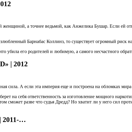
2012
акой женщиной, а точнее ведьмой, как Анжелика Бушар. Если ей 
возлюбленный Барнабас Коллинз, то существует огромный риск на
что убила его родителей и любимую, а самого несчастного обрат
» | 2012
ая сила. А если эта империя еще и построена на обломках мира
ет на себя ответственность за изготовление мощного наркотик
этом сможет разве что судья Дредд? Но хватит ли у него сил про
| 2011-…