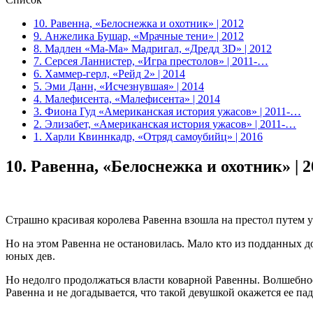
10. Равенна, «Белоснежка и охотник» | 2012
9. Анжелика Бушар, «Мрачные тени» | 2012
8. Мадлен «Ма-Ма» Мадригал, «Дредд 3D» | 2012
7. Серсея Ланнистер, «Игра престолов» | 2011-…
6. Хаммер-герл, «Рейд 2» | 2014
5. Эми Данн, «Исчезнувшая» | 2014
4. Малефисента, «Малефисента» | 2014
3. Фиона Гуд «Американская история ужасов» | 2011-…
2. Элизабет, «Американская история ужасов» | 2011-…
1. Харли Квиннкадр, «Отряд самоубийц» | 2016
10.
Равенна, «Белоснежка и охотник» | 2
Страшно красивая королева Равенна взошла на престол путем 
Но на этом Равенна не остановилась. Мало кто из подданных до
юных дев.
Но недолго продолжаться власти коварной Равенны. Волшебное 
Равенна и не догадывается, что такой девушкой окажется ее па