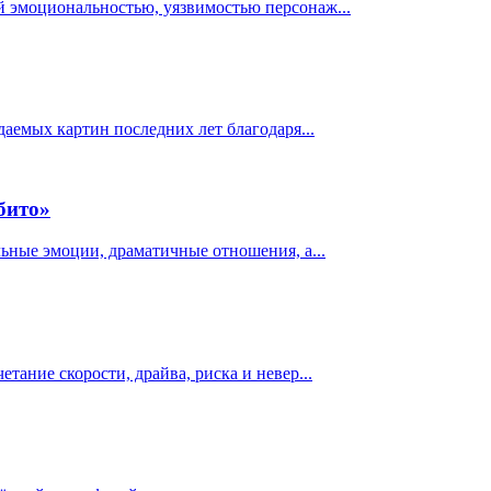
й эмоциональностью, уязвимостью персонаж...
даемых картин последних лет благодаря...
збито»
льные эмоции, драматичные отношения, а...
тание скорости, драйва, риска и невер...