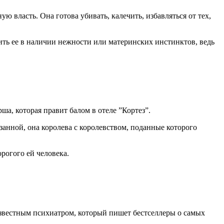
 власть. Она готова убивать, калечить, избавляться от тех,
ить ее в наличии нежности или материнских инстинктов, ведь
а, которая правит балом в отеле ”Кортез”.
занной, она королева с королевством, поданные которого
орогого ей человека.
известным психиатром, который пишет бестселлеры о самых