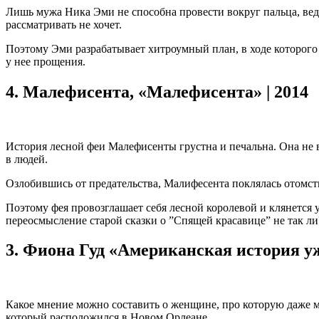
Лишь мужа Ника Эми не способна провести вокруг пальца, ведь
рассматривать не хочет.
Поэтому Эми разрабатывает хитроумный план, в ходе которого о
у нее прощения.
4.
Малефисента, «Малефисента» | 2014
История лесной феи Малефисенты грустна и печальна. Она не в
в людей.
Озлобившись от предательства, Малифесента поклялась отомсти
Поэтому фея провозглашает себя лесной королевой и клянется 
переосмысление старой сказки о ”Спящей красавице” не так ли
3.
Фиона Гуд «Американская история уж
Какое мнение можно составить о женщине, про которую даже м
который расположился в Новом Орлеане.