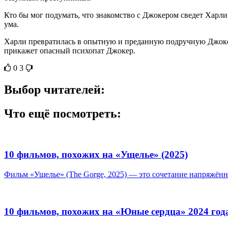
Кто бы мог подумать, что знакомство с Джокером сведет Харли 
ума.
Харли превратилась в опытную и преданную подручную Джокер
прикажет опасный психопат Джокер.
0
3
Выбор читателей:
Что ещё посмотреть:
10 фильмов, похожих на «Ущелье» (2025)
Фильм «Ущелье» (The Gorge, 2025) — это сочетание напряжённо
10 фильмов, похожих на «Юные сердца» 2024 год