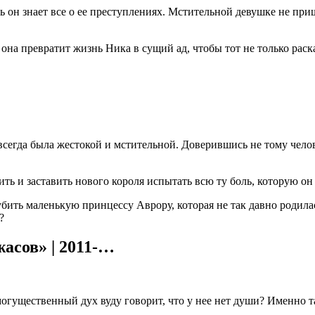
 он знает все о ее преступлениях. Мстительной девушке не приш
на превратит жизнь Ника в сущий ад, чтобы тот не только раска
сегда была жестокой и мстительной. Доверившись не тому челов
ть и заставить нового короля испытать всю ту боль, которую он
убить маленькую принцессу Аврору, которая не так давно родила
?
асов» | 2011-…
огущественный дух вуду говорит, что у нее нет души? Именно т