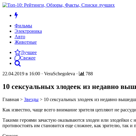
Фильмы
Электроника
Авто
Животные
Лучшее
Свежее
22.04.2019 в 16:00
·
VeraSchegoleva
·
788
10 сексуальных злодеек из недавно в
Главная
>
Звезды
>
10 сексуальных злодеек из недавно вышед
Как известно, чаще всего внимание зрителя цепляют не рассуд
Такими героями зачастую оказываются злодеи или злодейки с н
противостоять им становится еще сложнее, как зрителю, так и
Список