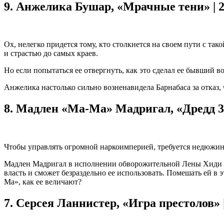
9.
Анжелика Бушар, «Мрачные тени» | 
Ох, нелегко придется тому, кто столкнется на своем пути с т
и страстью до самых краев.
Но если попытаться ее отвергнуть, как это сделал ее бывший 
Анжелика настолько сильно возненавидела Барнабаса за отказ, 
8.
Мадлен «Ма-Ма» Мадригал, «Дредд 3D
Чтобы управлять огромной наркоимперией, требуется недюжинн
Мадлен Мадригал в исполнении обворожительной Лены Хиди бер
власть и сможет безраздельно ее использовать. Помешать ей в 
Ма», как ее величают?
7.
Серсея Ланнистер, «Игра престолов» 