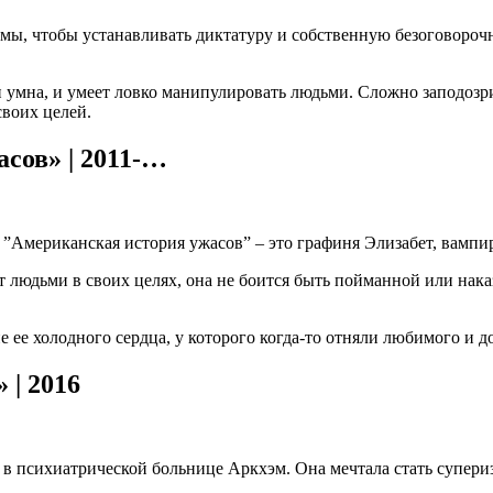
ы, чтобы устанавливать диктатуру и собственную безоговорочную
 и умна, и умеет ловко манипулировать людьми. Сложно заподозр
воих целей.
сов» | 2011-…
Американская история ужасов” – это графиня Элизабет, вампирш
 людьми в своих целях, она не боится быть пойманной или нака
е ее холодного сердца, у которого когда-то отняли любимого и д
 | 2016
 в психиатрической больнице Аркхэм. Она мечтала стать супер