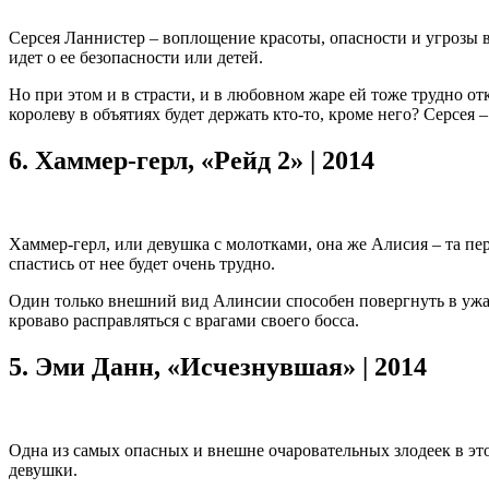
Серсея Ланнистер – воплощение красоты, опасности и угрозы вс
идет о ее безопасности или детей.
Но при этом и в страсти, и в любовном жаре ей тоже трудно от
королеву в объятиях будет держать кто-то, кроме него? Серсея –
6.
Хаммер-герл, «Рейд 2» | 2014
Хаммер-герл, или девушка с молотками, она же Алисия – та пер
спастись от нее будет очень трудно.
Один только внешний вид Алинсии способен повергнуть в ужас
кроваво расправляться с врагами своего босса.
5.
Эми Данн, «Исчезнувшая» | 2014
Одна из самых опасных и внешне очаровательных злодеек в это
девушки.