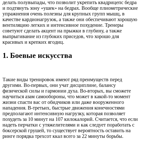
делать полувыпады, что позволит укрепить квадрицепс бедра
и подтянуть зону «ушек» на бедрах. Вообще плиометрические
упражнения очень полезны для крупных групп мышц, в
качестве кардионагрузок, а также они обеспечивают хорошую
вентиляцию легких и интенсивное похудение. Тренеры
советуют сделать акцент на прыжки в глубину, а также
выпрыгивание из глубоких приседов, что хорошо для
красивых и крепких ягодиц.
1.
Боевые искусства
Такие виды тренировок имеют ряд преимуществ перед
другими. Во-первых, они учат дисциплине, балансу
физической силы и гармонии духа. Во-вторых, вы сможете
научиться азам самообороны, что может в какой-то момент
жизни спасти вас от обидчиков или даже вооруженного
нападения. В-третьих, быстрые движения конечностями
предполагают интенсивную нагрузку, которая позволяет
похудеть за 10 минут на 107 килокалорий. Считается, что если
надеть перчатки с утяжелителями и как следует поработать с
боксерской грушей, то существует вероятность оставить на
ринге порядка трехсот ккал всего за 22 минуты борьбы.