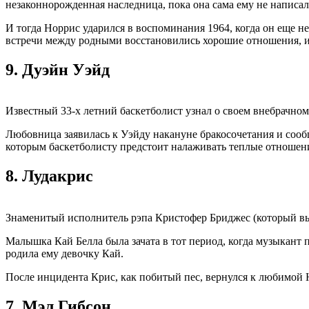
незаконнорожденная наследница, пока она сама ему не написала
И тогда Норрис ударился в воспоминания 1964, когда он еще 
встречи между родными восстановились хорошие отношения, и 
9.
Дуэйн Уэйд
Известный 33-х летний баскетболист узнал о своем внебрачном 
Любовница заявилась к Уэйду накануне бракосочетания и сообщи
которым баскетболисту предстоит налаживать теплые отношения.
8.
Лудакрис
Знаменитый исполнитель рэпа Кристофер Бриджес (который выс
Малышка Кай Белла была зачата в тот период, когда музыкант 
родила ему девочку Кай.
После инцидента Крис, как побитый пес, вернулся к любимой Ю
7.
Мэл Гибсон