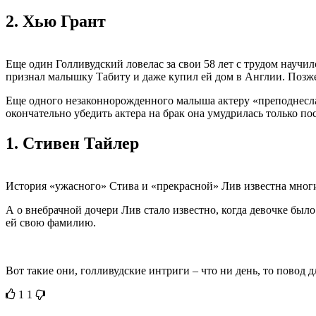
2.
Хью Грант
Еще один Голливудский ловелас за свои 58 лет с трудом научи
признал малышку Табиту и даже купил ей дом в Англии. Позже 
Еще одного незаконнорожденного малыша актеру «преподнесла»
окончательно убедить актера на брак она умудрилась только пос
1.
Стивен Тайлер
История «ужасного» Стива и «прекрасной» Лив известна многи
А о внебрачной дочери Лив стало известно, когда девочке было
ей свою фамилию.
Вот такие они, голливудские интриги – что ни день, то повод 
1
1