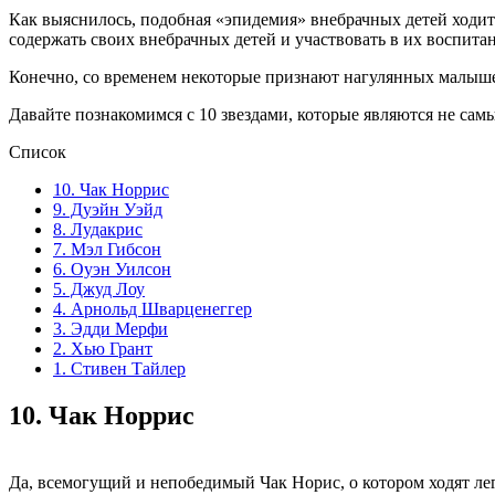
Как выяснилось, подобная «эпидемия» внебрачных детей ходит
содержать своих внебрачных детей и участвовать в их воспита
Конечно, со временем некоторые признают нагулянных малышей 
Давайте познакомимся с 10 звездами, которые являются не са
Список
10. Чак Норрис
9. Дуэйн Уэйд
8. Лудакрис
7. Мэл Гибсон
6. Оуэн Уилсон
5. Джуд Лоу
4. Арнольд Шварценеггер
3. Эдди Мерфи
2. Хью Грант
1. Стивен Тайлер
10.
Чак Норрис
Да, всемогущий и непобедимый Чак Норис, о котором ходят леге