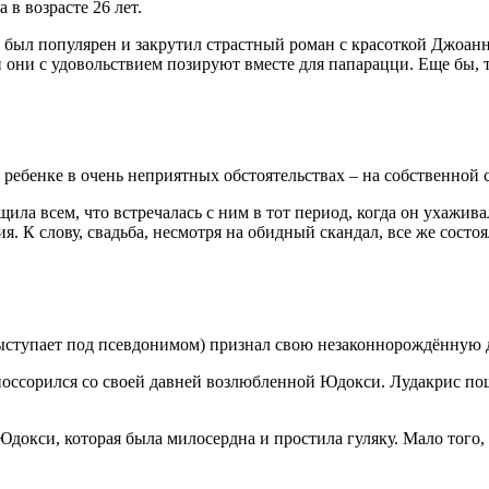
 в возрасте 26 лет.
не был популярен и закрутил страстный роман с красоткой Джоа
они с удовольствием позируют вместе для папарацци. Еще бы, т
ребенке в очень неприятных обстоятельствах – на собственной с
ла всем, что встречалась с ним в тот период, когда он ухажива
 К слову, свадьба, несмотря на обидный скандал, все же состоя
тупает под псевдонимом) признал свою незаконнорождённую доч
поссорился со своей давней возлюбленной Юдокси. Лудакрис пош
докси, которая была милосердна и простила гуляку. Мало того, 