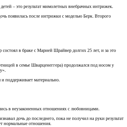
е детей – это результат мимолетных внебрачных интрижек.
дочь появилась после интрижки с моделью Берк. Второго
 состоял в браке с Марией Шрайвер долгих 25 лет, и за это
аботницей в семье Шварценеггера) продолжался под носом у
у».
я и поддерживает материально.
лись в неузаконенных отношениях с любовницами.
навал дочь до последнего, пока не получил на руки результат
ает нормальные отношения.