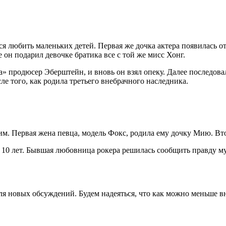
лся любить маленьких детей. Первая же дочка актера появилась
он подарил девочке братика все с той же мисс Хонг.
 продюсер Эберштейн, и вновь он взял опеку. Далее последова
ле того, как родила третьего внебрачного наследника.
м. Первая жена певца, модель Фокс, родила ему дочку Мию. Вто
 10 лет. Бывшая любовница рокера решилась сообщить правду муз
для новых обсуждений. Будем надеяться, что как можно меньше вн