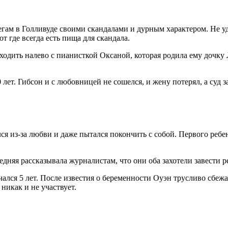
м в Голливуде своими скандалами и дурным характером. Не удив
т где всегда есть пища для скандала.
сходить налево с пианисткой Оксаной, которая родила ему дочку
 лет. Гибсон и с любовницей не сошелся, и жену потерял, а суд 
я из-за любви и даже пытался покончить с собой. Первого ребен
едняя рассказывала журналистам, что они оба захотели завести 
ался 5 лет. После известия о беременности Оуэн трусливо сбежал
никак и не участвует.