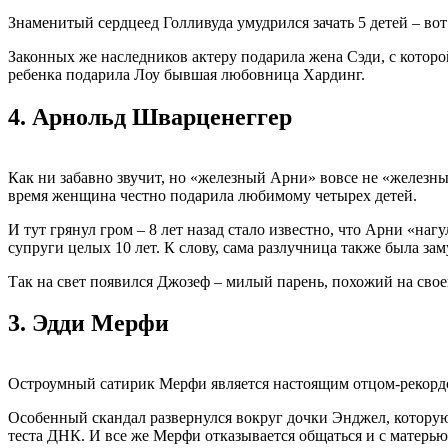
Знаменитый сердцеед Голливуда умудрился зачать 5 детей – вот
Законных же наследников актеру подарила жена Сэди, с которо
ребенка подарила Лоу бывшая любовница Хардинг.
4.
Арнольд Шварценеггер
Как ни забавно звучит, но «железный Арни» вовсе не «железный
время женщина честно подарила любимому четырех детей.
И тут грянул гром – 8 лет назад стало известно, что Арни «на
супруги целых 10 лет. К слову, сама разлучница также была з
Так на свет появился Джозеф – милый парень, похожий на свое
3.
Эдди Мерфи
Остроумный сатирик Мерфи является настоящим отцом-рекордс
Особенный скандал развернулся вокруг дочки Энджел, которую 
теста ДНК. И все же Мерфи отказывается общаться и с матерь