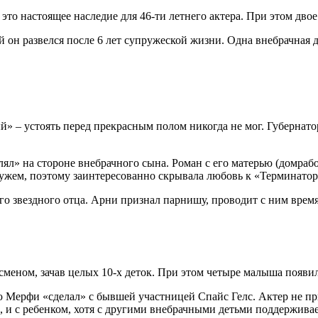
 это настоящее наследие для 46-ти летнего актера. При этом дво
й он развелся после 6 лет супружеской жизни. Одна внебрачная 
» – устоять перед прекрасным полом никогда не мог. Губернатор
гулял» на стороне внебрачного сына. Роман с его матерью (домр
амужем, поэтому заинтересованно скрывала любовь к «Терминатор
го звездного отца. Арни признал парнишу, проводит с ним врем
меном, зачав целых 10-х деток. При этом четыре малыша появи
Мерфи «сделал» с бывшей участницей Спайс Гелс. Актер не приз
ю, и с ребенком, хотя с другими внебрачными детьми поддержив