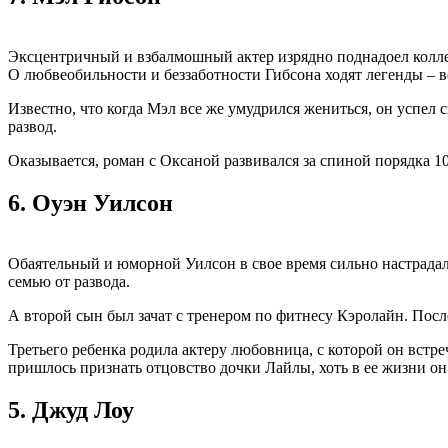
Эксцентричный и взбалмошный актер изрядно поднадоел коллега
О любвеобильности и беззаботности Гибсона ходят легенды – во
Известно, что когда Мэл все же умудрился жениться, он успел 
развод.
Оказывается, роман с Оксаной развивался за спиной порядка 10
6.
Оуэн Уилсон
Обаятельный и юморной Уилсон в свое время сильно настрадалс
семью от развода.
А второй сын был зачат с тренером по фитнесу Кэролайн. Посл
Третьего ребенка родила актеру любовница, с которой он встреч
пришлось признать отцовство дочки Лайлы, хоть в ее жизни он 
5.
Джуд Лоу