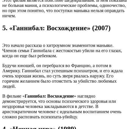
Этот фильм является поистине шедевральным. В нем показана
не больная мания, а психологические проблемы, одиночество,
но при этом понятно, что поступки маньяка нельзя оправдать
ничем.
5.
«Ганнибал: Восхождение» (2007)
Это начало рассказа о хитроумном знаменитом маньяке.
Членов семьи Ганнибала с жестокостью убили на его глазах,
когда он еще был ребенком.
Будучи юношей, он перебрался во Францию, а потом в
Америку. Ганнибал стал успешным психиатром, и его ждала
очень хорошая жизнь, но суть зверя рвалась наружу. Его
горячим желанием было отомстить за убийство любимых
людей.
В фильме «
Ганнибал: Восхождение
» наглядно
демонстрируется, что основы психического здоровья или
нездоровья человека закладываются в детстве. В
аристократичном человеке с идеальным воспитанием очень
сложно распознать психопата-убийцу.
4.
«Ночная игра» (1989)