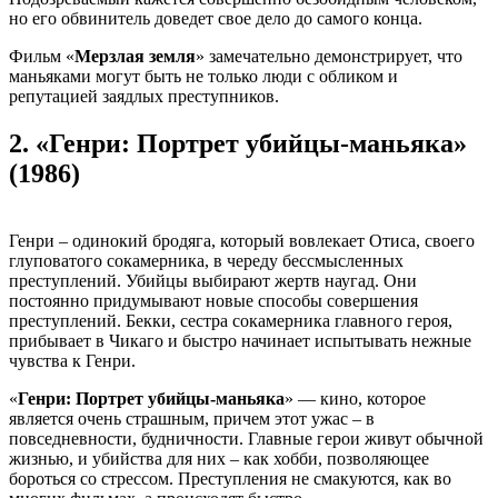
но его обвинитель доведет свое дело до самого конца.
Фильм «
Мерзлая земля
» замечательно демонстрирует, что
маньяками могут быть не только люди с обликом и
репутацией заядлых преступников.
2.
«Генри: Портрет убийцы-маньяка»
(1986)
Генри – одинокий бродяга, который вовлекает Отиса, своего
глуповатого сокамерника, в череду бессмысленных
преступлений. Убийцы выбирают жертв наугад. Они
постоянно придумывают новые способы совершения
преступлений. Бекки, сестра сокамерника главного героя,
прибывает в Чикаго и быстро начинает испытывать нежные
чувства к Генри.
«
Генри: Портрет убийцы-маньяка
» — кино, которое
является очень страшным, причем этот ужас – в
повседневности, будничности. Главные герои живут обычной
жизнью, и убийства для них – как хобби, позволяющее
бороться со стрессом. Преступления не смакуются, как во