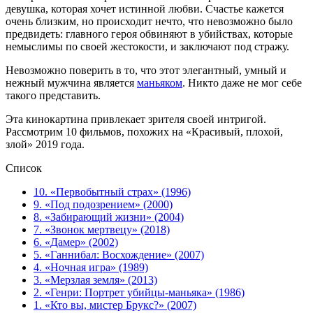
девушка, которая хочет истинной любви. Счастье кажется
очень близким, но происходит нечто, что невозможно было
предвидеть: главного героя обвиняют в убийствах, которые
немыслимы по своей жестокости, и заключают под стражу.
Невозможно поверить в то, что этот элегантный, умный и
нежный мужчина является
маньяком
. Никто даже не мог себе
такого представить.
Эта кинокартина привлекает зрителя своей интригой.
Рассмотрим 10 фильмов, похожих на «Красивый, плохой,
злой» 2019 года.
Список
10. «Первобытный страх» (1996)
9. «Под подозрением» (2000)
8. «Забирающий жизни» (2004)
7. «Звонок мертвецу» (2018)
6. «Дамер» (2002)
5. «Ганнибал: Восхождение» (2007)
4. «Ночная игра» (1989)
3. «Мерзлая земля» (2013)
2. «Генри: Портрет убийцы-маньяка» (1986)
1. «Кто вы, мистер Брукс?» (2007)