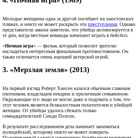
Молодые женщины одна за другой погибают на хьюстонских
пляжах, и никто не может раскрыть эти
преступления
. Однако
представители закона заметили, что убийца активизируется в
те дни, когда местные команды начинают играть в бейсбол.
«
Ночная игра
» — фильм, который позволит зрителю
насладиться интересным финальным противостоянием. Он
также отличается очень хорошей актерской игрой.
3.
«Мерзлая земля» (2013)
На первый взгляд Роберт Хансен казался обычным славным
охотником, владельцем пекарни и приличным семьянином.
Окружающие его люди не могли даже и подумать о том, что
этот человек является безжалостным похитителем и убийцей
женщин. От убийцы удалось сбежать только
семнадцатилетней Синди Полсон.
В результате расследованием дела начинает заниматься
полицейский, которому никто не может поверить.
Подозреваемый кажется совершенно безобидным человеком,