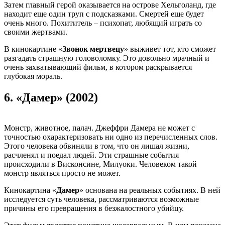
Затем главный герой оказывается на острове Хельголанд, где
находит еще один труп с подсказками. Смертей еще будет
очень много. Похититель – психопат, любящий играть со
своими жертвами.
В кинокартине «
Звонок мертвецу
» выживет тот, кто сможет
разгадать страшную головоломку. Это довольно мрачный и
очень захватывающий фильм, в котором раскрывается
глубокая мораль.
6.
«Дамер» (2002)
Монстр, животное, палач. Джеффри Дамера не может с
точностью охарактеризовать ни одно из перечисленных слов.
Этого человека обвиняли в том, что он лишал жизни,
расчленял и поедал людей. Эти страшные события
происходили в Висконсине, Милуоки. Человеком такой
монстр являться просто не может.
Кинокартина «
Дамер
» основана на реальных событиях. В ней
исследуется суть человека, рассматриваются возможные
причины его превращения в безжалостного убийцу.