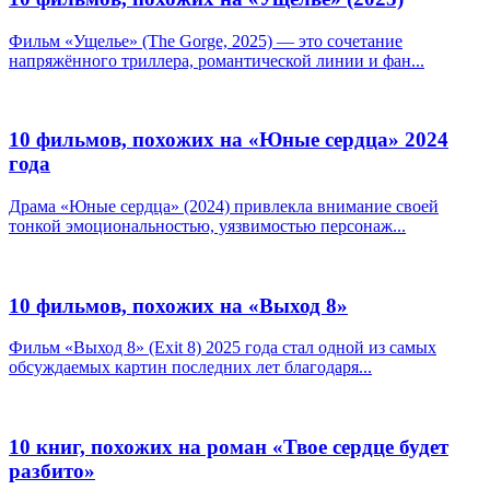
Фильм «Ущелье» (The Gorge, 2025) — это сочетание
напряжённого триллера, романтической линии и фан...
10 фильмов, похожих на «Юные сердца» 2024
года
Драма «Юные сердца» (2024) привлекла внимание своей
тонкой эмоциональностью, уязвимостью персонаж...
10 фильмов, похожих на «Выход 8»
Фильм «Выход 8» (Exit 8) 2025 года стал одной из самых
обсуждаемых картин последних лет благодаря...
10 книг, похожих на роман «Твое сердце будет
разбито»