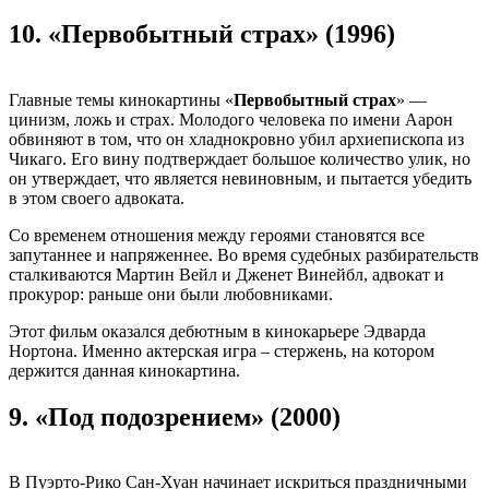
10.
«Первобытный страх» (1996)
Главные темы кинокартины «
Первобытный страх
» —
цинизм, ложь и страх. Молодого человека по имени Аарон
обвиняют в том, что он хладнокровно убил архиепископа из
Чикаго. Его вину подтверждает большое количество улик, но
он утверждает, что является невиновным, и пытается убедить
в этом своего адвоката.
Со временем отношения между героями становятся все
запутаннее и напряженнее. Во время судебных разбирательств
сталкиваются Мартин Вейл и Дженет Винейбл, адвокат и
прокурор: раньше они были любовниками.
Этот фильм оказался дебютным в кинокарьере Эдварда
Нортона. Именно актерская игра – стержень, на котором
держится данная кинокартина.
9.
«Под подозрением» (2000)
В Пуэрто-Рико Сан-Хуан начинает искриться праздничными