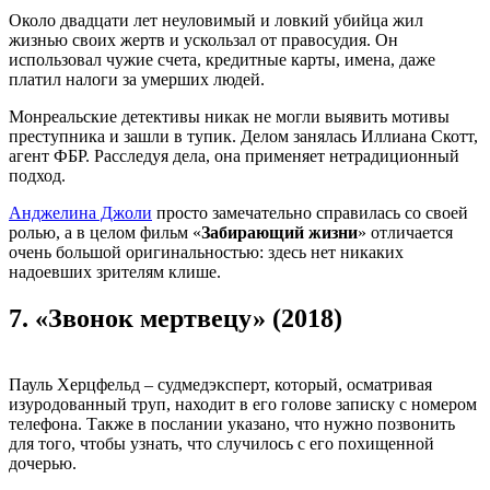
Около двадцати лет неуловимый и ловкий убийца жил
жизнью своих жертв и ускользал от правосудия. Он
использовал чужие счета, кредитные карты, имена, даже
платил налоги за умерших людей.
Монреальские детективы никак не могли выявить мотивы
преступника и зашли в тупик. Делом занялась Иллиана Скотт,
агент ФБР. Расследуя дела, она применяет нетрадиционный
подход.
Анджелина Джоли
просто замечательно справилась со своей
ролью, а в целом фильм «
Забирающий жизни
» отличается
очень большой оригинальностью: здесь нет никаких
надоевших зрителям клише.
7.
«Звонок мертвецу» (2018)
Пауль Херцфельд – судмедэксперт, который, осматривая
изуродованный труп, находит в его голове записку с номером
телефона. Также в послании указано, что нужно позвонить
для того, чтобы узнать, что случилось с его похищенной
дочерью.