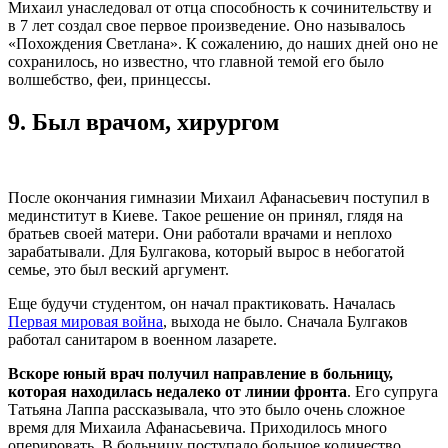
Михаил унаследовал от отца способность к сочинительству и
в 7 лет создал свое первое произведение. Оно называлось
«Похождения Светлана». К сожалению, до наших дней оно не
сохранилось, но известно, что главной темой его было
волшебство, феи, принцессы.
9.
Был врачом, хирургом
После окончания гимназии Михаил Афанасьевич поступил в
мединститут в Киеве. Такое решение он принял, глядя на
братьев своей матери. Они работали врачами и неплохо
зарабатывали. Для Булгакова, который вырос в небогатой
семье, это был веский аргумент.
Еще будучи студентом, он начал практиковать. Началась
Первая мировая война
, выхода не было. Сначала Булгаков
работал санитаром в военном лазарете.
Вскоре юный врач получил направление в больницу,
которая находилась недалеко от линии фронта
. Его супруга
Татьяна Лаппа рассказывала, что это было очень сложное
время для Михаила Афанасьевича. Приходилось много
оперировать. В больницу поступало большое количество