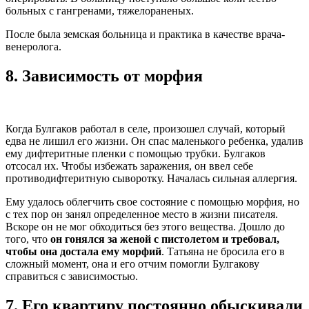
больных с гангренами, тяжелораненых.
После была земская больница и практика в качестве врача-
венеролога.
8.
Зависимость от морфия
Когда Булгаков работал в селе, произошел случай, который
едва не лишил его жизни. Он спас маленького ребенка, удалив
ему дифтеритные пленки с помощью трубки. Булгаков
отсосал их. Чтобы избежать заражения, он ввел себе
противодифтеритную сыворотку. Началась сильная аллергия.
Ему удалось облегчить свое состояние с помощью морфия, но
с тех пор он занял определенное место в жизни писателя.
Вскоре он не мог обходиться без этого вещества. Дошло до
того, что
он гонялся за женой с пистолетом и требовал,
чтобы она достала ему морфий
. Татьяна не бросила его в
сложный момент, она и его отчим помогли Булгакову
справиться с зависимостью.
7.
Его квартиру постоянно обыскивали