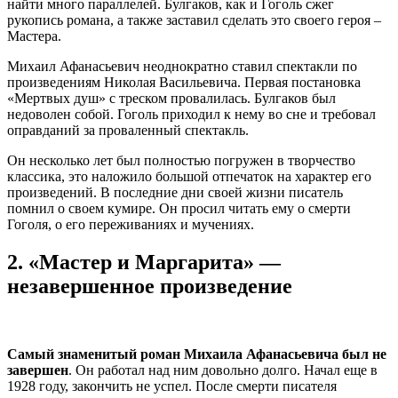
найти много параллелей. Булгаков, как и Гоголь сжег
рукопись романа, а также заставил сделать это своего героя –
Мастера.
Михаил Афанасьевич неоднократно ставил спектакли по
произведениям Николая Васильевича. Первая постановка
«Мертвых душ» с треском провалилась. Булгаков был
недоволен собой. Гоголь приходил к нему во сне и требовал
оправданий за проваленный спектакль.
Он несколько лет был полностью погружен в творчество
классика, это наложило большой отпечаток на характер его
произведений. В последние дни своей жизни писатель
помнил о своем кумире. Он просил читать ему о смерти
Гоголя, о его переживаниях и мучениях.
2.
«Мастер и Маргарита» —
незавершенное произведение
Самый знаменитый роман Михаила Афанасьевича был не
завершен
. Он работал над ним довольно долго. Начал еще в
1928 году, закончить не успел. После смерти писателя