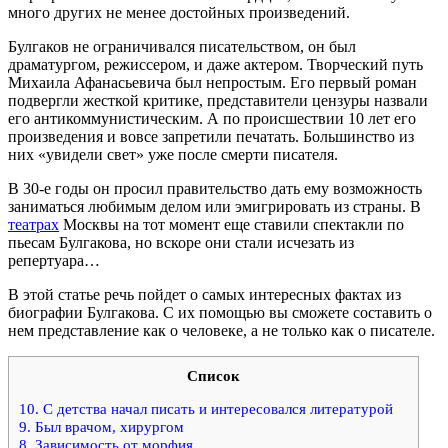
много других не менее достойных произведений.
Булгаков не ограничивался писательством, он был
драматургом, режиссером, и даже актером. Творческий путь
Михаила Афанасьевича был непростым. Его первый роман
подвергли жесткой критике, представители цензуры назвали
его антикоммунистическим. А по происшествии 10 лет его
произведения и вовсе запретили печатать. Большинство из
них «увидели свет» уже после смерти писателя.
В 30-е годы он просил правительство дать ему возможность
заниматься любимым делом или эмигрировать из страны. В
театрах
Москвы на тот момент еще ставили спектакли по
пьесам Булгакова, но вскоре они стали исчезать из
репертуара…
В этой статье речь пойдет о самых интересных фактах из
биографии Булгакова. С их помощью вы сможете составить о
нем представление как о человеке, а не только как о писателе.
Список
10. С детства начал писать и интересовался литературой
9. Был врачом, хирургом
8. Зависимость от морфия