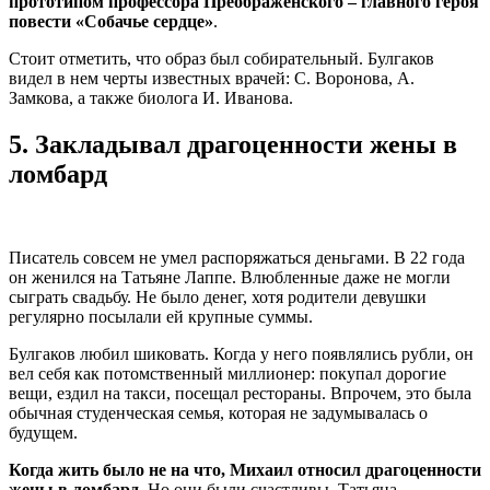
прототипом профессора Преображенского – главного героя
повести «Собачье сердце»
.
Стоит отметить, что образ был собирательный. Булгаков
видел в нем черты известных врачей: С. Воронова, А.
Замкова, а также биолога И. Иванова.
5.
Закладывал драгоценности жены в
ломбард
Писатель совсем не умел распоряжаться деньгами. В 22 года
он женился на Татьяне Лаппе. Влюбленные даже не могли
сыграть свадьбу. Не было денег, хотя родители девушки
регулярно посылали ей крупные суммы.
Булгаков любил шиковать. Когда у него появлялись рубли, он
вел себя как потомственный миллионер: покупал дорогие
вещи, ездил на такси, посещал рестораны. Впрочем, это была
обычная студенческая семья, которая не задумывалась о
будущем.
Когда жить было не на что, Михаил относил драгоценности
жены в ломбард
. Но они были счастливы, Татьяна