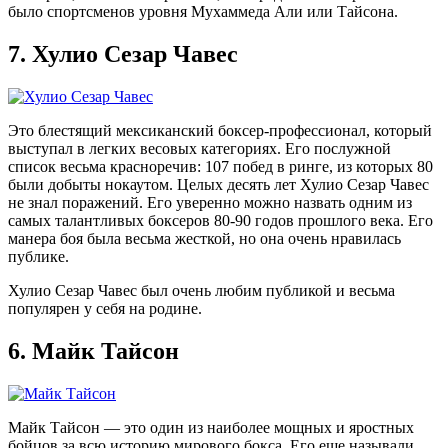
было спортсменов уровня Мухаммеда Али или Тайсона.
7.
Хулио Сезар Чавес
Это блестящий мексиканский боксер-профессионал, который
выступал в легких весовых категориях. Его послужной
список весьма красноречив: 107 побед в ринге, из которых 80
были добыты нокаутом. Целых десять лет Хулио Сезар Чавес
не знал поражений. Его уверенно можно назвать одним из
самых талантливых боксеров 80-90 годов прошлого века. Его
манера боя была весьма жесткой, но она очень нравилась
публике.
Хулио Сезар Чавес был очень любим публикой и весьма
популярен у себя на родине.
6.
Майк Тайсон
Майк Тайсон — это один из наиболее мощных и яростных
бойцов за всю историю мирового бокса. Его еще называли