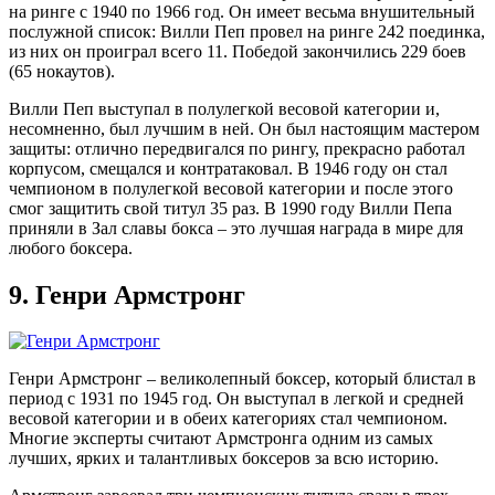
на ринге с 1940 по 1966 год. Он имеет весьма внушительный
послужной список: Вилли Пеп провел на ринге 242 поединка,
из них он проиграл всего 11. Победой закончились 229 боев
(65 нокаутов).
Вилли Пеп выступал в полулегкой весовой категории и,
несомненно, был лучшим в ней. Он был настоящим мастером
защиты: отлично передвигался по рингу, прекрасно работал
корпусом, смещался и контратаковал. В 1946 году он стал
чемпионом в полулегкой весовой категории и после этого
смог защитить свой титул 35 раз. В 1990 году Вилли Пепа
приняли в Зал славы бокса – это лучшая награда в мире для
любого боксера.
9.
Генри Армстронг
Генри Армстронг – великолепный боксер, который блистал в
период с 1931 по 1945 год. Он выступал в легкой и средней
весовой категории и в обеих категориях стал чемпионом.
Многие эксперты считают Армстронга одним из самых
лучших, ярких и талантливых боксеров за всю историю.