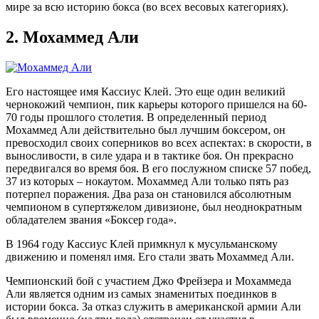
мире за всю историю бокса (во всех весовых категориях).
2.
Мохаммед Али
Его настоящее имя Кассиус Клей. Это еще один великий
чернокожий чемпион, пик карьеры которого пришелся на 60-
70 годы прошлого столетия. В определенный период
Мохаммед Али действительно был лучшим боксером, он
превосходил своих соперников во всех аспектах: в скорости, в
выносливости, в силе удара и в тактике боя. Он прекрасно
передвигался во время боя. В его послужном списке 57 побед,
37 из которых – нокаутом. Мохаммед Али только пять раз
потерпел поражения. Два раза он становился абсолютным
чемпионом в супертяжелом дивизионе, был неоднократным
обладателем звания «Боксер года».
В 1964 году Кассиус Клей примкнул к мусульманскому
движению и поменял имя. Его стали звать Мохаммед Али.
Чемпионский бой с участием Джо Фрейзера и Мохаммеда
Али является одним из самых знаменитых поединков в
истории бокса. За отказ служить в американской армии Али