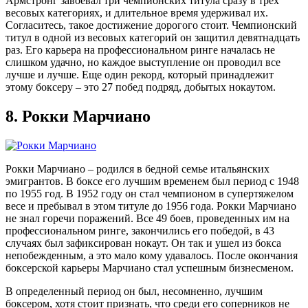
Армстронг завоевал три чемпионских титула сразу в трех
весовых категориях, и длительное время удерживал их.
Согласитесь, такое достижение дорогого стоит. Чемпионский
титул в одной из весовых категорий он защитил девятнадцать
раз. Его карьера на профессиональном ринге началась не
слишком удачно, но каждое выступление он проводил все
лучше и лучше. Еще один рекорд, который принадлежит
этому боксеру – это 27 побед подряд, добытых нокаутом.
8.
Рокки Марчиано
Рокки Марчиано – родился в бедной семье итальянских
эмигрантов. В боксе его лучшим временем был период с 1948
по 1955 год. В 1952 году он стал чемпионом в супертяжелом
весе и пребывал в этом титуле до 1956 года. Рокки Марчиано
не знал горечи поражений. Все 49 боев, проведенных им на
профессиональном ринге, закончились его победой, в 43
случаях был зафиксирован нокаут. Он так и ушел из бокса
непобежденным, а это мало кому удавалось. После окончания
боксерской карьеры Марчиано стал успешным бизнесменом.
В определенный период он был, несомненно, лучшим
боксером, хотя стоит признать, что среди его соперников не