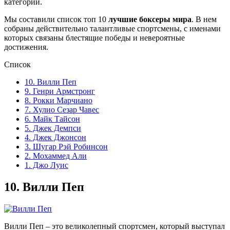
категории.
Мы составили список топ 10
лучшие боксеры мира
. В нем
собраны действительно талантливые спортсмены, с именами
которых связаны блестящие победы и невероятные
достижения.
Список
10. Вилли Пеп
9. Генри Армстронг
8. Рокки Марчиано
7. Хулио Сезар Чавес
6. Майк Тайсон
5. Джек Демпси
4. Джек Джонсон
3. Шугар Рэй Робинсон
2. Мохаммед Али
1. Джо Луис
10.
Вилли Пеп
Вилли Пеп – это великолепный спортсмен, который выступал