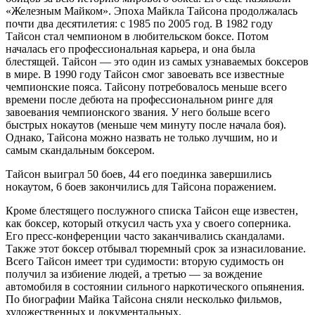
«Железным Майком». Эпоха Майкла Тайсона продолжалась
почти два десятилетия: с 1985 по 2005 год. В 1982 году
Тайсон стал чемпионом в любительском боксе. Потом
началась его профессиональная карьера, и она была
блестящей. Тайсон — это один из самых узнаваемых боксеров
в мире. В 1990 году Тайсон смог завоевать все известные
чемпионские пояса. Тайсону потребовалось меньше всего
времени после дебюта на профессиональном ринге для
завоевания чемпионского звания. У него больше всего
быстрых нокаутов (меньше чем минуту после начала боя).
Однако, Тайсона можно назвать не только лучшим, но и
самым скандальным боксером.
Тайсон выиграл 50 боев, 44 его поединка завершились
нокаутом, 6 боев закончились для Тайсона поражением.
Кроме блестящего послужного списка Тайсон еще известен,
как боксер, который откусил часть уха у своего соперника.
Его пресс-конференции часто заканчивались скандалами.
Также этот боксер отбывал тюремный срок за изнасилование.
Всего Тайсон имеет три судимости: вторую судимость он
получил за избиение людей, а третью — за вождение
автомобиля в состоянии сильного наркотического опьянения.
По биографии Майка Тайсона сняли несколько фильмов,
художественных и документальных.