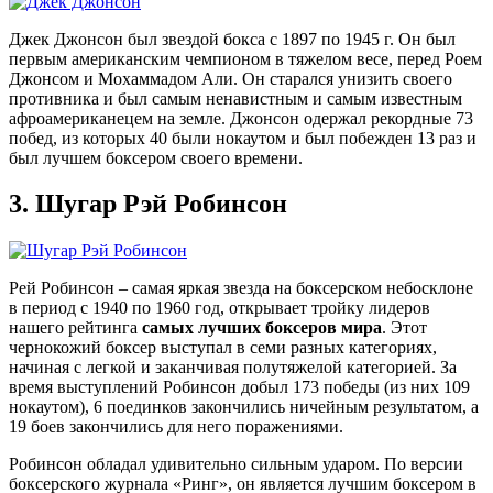
Джек Джонсон
был
звездой бокса
с 1897 по
1945 г. Он
был
первым американским
чемпионом в
тяжелом
весе
, перед
Роем
Джонсом и
Мохаммадом
Али.
Он старался унизить своего
противника и
был
самым ненавистным
и
самым известным
афроамериканецем
на земле
.
Джонсон одержал
рекордные
73
побед
, из которых
40
были
нокаутом
и был побежден
13 раз и
был лучшем боксером своего времени
.
3.
Шугар Рэй Робинсон
Рей Робинсон – самая яркая звезда на боксерском небосклоне
в период с 1940 по 1960 год, открывает тройку лидеров
нашего рейтинга
самых лучших боксеров мира
. Этот
чернокожий боксер выступал в семи разных категориях,
начиная с легкой и заканчивая полутяжелой категорией. За
время выступлений Робинсон добыл 173 победы (из них 109
нокаутом), 6 поединков закончились ничейным результатом, а
19 боев закончились для него поражениями.
Робинсон обладал удивительно сильным ударом. По версии
боксерского журнала «Ринг», он является лучшим боксером в