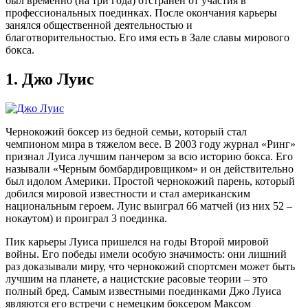
был временно (на три года) отстранен от участия в
профессиональных поединках. После окончания карьеры
занялся общественной деятельностью и
благотворительностью. Его имя есть в Зале славы мирового
бокса.
1.
Джо Луис
Чернокожий боксер из бедной семьи, который стал
чемпионом мира в тяжелом весе. В 2003 году журнал «Ринг»
признал Луиса лучшим панчером за всю историю бокса. Его
называли «Черным бомбардировщиком» и он действительно
был идолом Америки. Простой чернокожий парень, который
добился мировой известности и стал американским
национальным героем. Луис выиграл 66 матчей (из них 52 –
нокаутом) и проиграл 3 поединка.
Пик карьеры Луиса пришелся на годы Второй мировой
войны. Его победы имели особую значимость: они лишний
раз доказывали миру, что чернокожий спортсмен может быть
лучшим на планете, а нацистские расовые теории – это
полный бред. Самым известными поединками Джо Луиса
являются его встречи с немецким боксером Максом