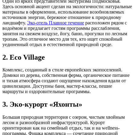
Один из ярких представителей экотуризма Подмосковья.
Здесь основной акцент сделан на экологичности: натуральные
материалы в оформлении, использование возобновляемых
источников энергии, бережное отношение к природному
ландшафту.
Эко-отель Плавное течение
расположен рядом с
водоёмом и предлагает гостям программы расслабления,
занятия на свежем воздухе, йогу, баню, прогулки по лесным
тропам. Это отличное место для тех, кто ищет спокойный
уединенный отдых в естественной природной среде.
2. Eco Village
Комплекс, созданный в стиле европейских экопоселений.
Домики из дерева, собственная ферма, органическое питание
и тихая атмосфера создают ощущение нахождения вдали от
цивилизации. Доступны баня, мастер-классы, пешие
маршруты и оздоровительные программы.
3. Эко-курорт «Яхонты»
Большая природная территория с озером, чистым хвойным
лесом и разнообразной инфраструктурой. Курорт
ориентирован как на семейный отдых, так и на wellness-
программы. Фишка комплекса — сочетание природной