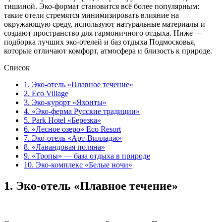
тишиной. Эко-формат становится всё более популярным:
такие отели стремятся минимизировать влияние на
окружающую среду, используют натуральные материалы и
создают пространство для гармоничного отдыха. Ниже —
подборка лучших эко-отелей и баз отдыха Подмосковья,
которые отличают комфорт, атмосфера и близость к природе.
Список
1. Эко-отель «Плавное течение»
2. Eco Village
3. Эко-курорт «Яхонты»
4. «Эко-ферма Русские традиции»
5. Park Hotel «Березка»
6. «Лесное озеро» Eco Resort
7. Эко-отель «Арт-Вилладж»
8. «Лавандовая поляна»
9. «Тропы» — база отдыха в природе
10. Эко-комплекс «Белые ночи»
1. Эко-отель «Плавное течение»