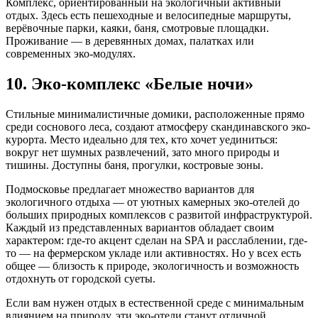
Комплекс, ориентированный на экологичный активный
отдых. Здесь есть пешеходные и велосипедные маршруты,
верёвочные парки, каяки, баня, смотровые площадки.
Проживание — в деревянных домах, палатках или
современных эко-модулях.
10. Эко-комплекс «Белые ночи»
Стильные минималистичные домики, расположенные прямо
среди соснового леса, создают атмосферу скандинавского эко-
курорта. Место идеально для тех, кто хочет уединиться:
вокруг нет шумных развлечений, зато много природы и
тишины. Доступны баня, прогулки, костровые зоны.
Подмосковье предлагает множество вариантов для
экологичного отдыха — от уютных камерных эко-отелей до
больших природных комплексов с развитой инфраструктурой.
Каждый из представленных вариантов обладает своим
характером: где-то акцент сделан на SPA и расслаблении, где-
то — на фермерском укладе или активностях. Но у всех есть
общее — близость к природе, экологичность и возможность
отдохнуть от городской суеты.
Если вам нужен отдых в естественной среде с минимальным
влиянием на природу, эти эко-отели станут отличной