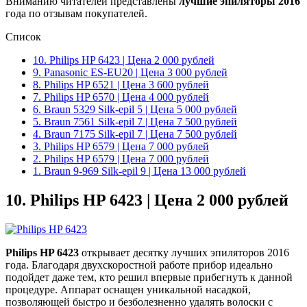
Вниманию читателей представлены
лучшие эпиляторы 2016
года по отзывам покупателей.
Список
10. Philips HP 6423 | Цена 2 000 рублей
9. Panasonic ES-EU20 | Цена 3 000 рублей
8. Philips HP 6521 | Цена 3 600 рублей
7. Philips HP 6570 | Цена 4 000 рублей
6. Braun 5329 Silk-epil 5 | Цена 5 000 рублей
5. Braun 7561 Silk-epil 7 | Цена 7 500 рублей
4. Braun 7175 Silk-epil 7 | Цена 7 500 рублей
3. Philips HP 6579 | Цена 7 000 рублей
2. Philips HP 6579 | Цена 7 000 рублей
1. Braun 9-969 Silk-epil 9 | Цена 13 000 рублей
10.
Philips HP 6423 | Цена 2 000 рублей
Philips
HP
6423
открывает десятку лучших эпиляторов 2016
года. Благодаря двухскоростной работе прибор идеально
подойдет даже тем, кто решил впервые прибегнуть к данной
процедуре. Аппарат оснащен уникальной насадкой,
позволяющей быстро и безболезненно удалять волоски с