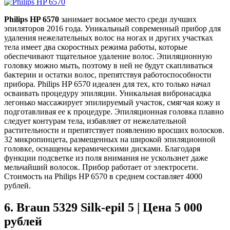
Philips
HP
6570
занимает восьмое место среди лучших
эпиляторов 2016 года. Уникальный современный прибор для
удаления нежелательных волос на ногах и других участках
тела имеет два скоростных режима работы, которые
обеспечивают тщательное удаление волос. Эпиляционную
головку можно мыть, поэтому в ней не будут скапливаться
бактерии и остатки волос, препятствуя работоспособности
прибора. Philips HP 6570 идеален для тех, кто только начал
осваивать процедуру эпиляции. Уникальная вибронасадка
легонько массажирует эпилируемый участок, смягчая кожу и
подготавливая ее к процедуре. Эпиляционная головка плавно
следует контурам тела, избавляет от нежелательной
растительности и препятствует появлению вросших волосков.
32 микропинцета, размещенных на широкой эпиляционной
головке, оснащены керамическими дисками. Благодаря
функции подсветке из поля внимания не ускользнет даже
мельчайший волосок. Прибор работает от электросети.
Стоимость на Philips HP 6570 в среднем составляет 4000
рублей.
6.
Braun 5329 Silk-epil 5 | Цена 5 000
рублей