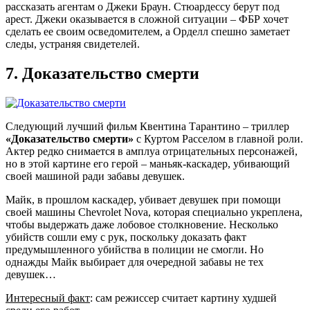
рассказать агентам о Джеки Браун. Стюардессу берут под
арест. Джеки оказывается в сложной ситуации – ФБР хочет
сделать ее своим осведомителем, а Орделл спешно заметает
следы, устраняя свидетелей.
7.
Доказательство смерти
Следующий лучший фильм Квентина Тарантино – триллер
«Доказательство смерти»
с Куртом Расселом в главной роли.
Актер редко снимается в амплуа отрицательных персонажей,
но в этой картине его герой – маньяк-каскадер, убивающий
своей машиной ради забавы девушек.
Майк, в прошлом каскадер, убивает девушек при помощи
своей машины Chevrolet Nova, которая специально укреплена,
чтобы выдержать даже лобовое столкновение. Несколько
убийств сошли ему с рук, поскольку доказать факт
предумышленного убийства в полиции не смогли. Но
однажды Майк выбирает для очередной забавы не тех
девушек…
Интересный факт
: сам режиссер считает картину худшей