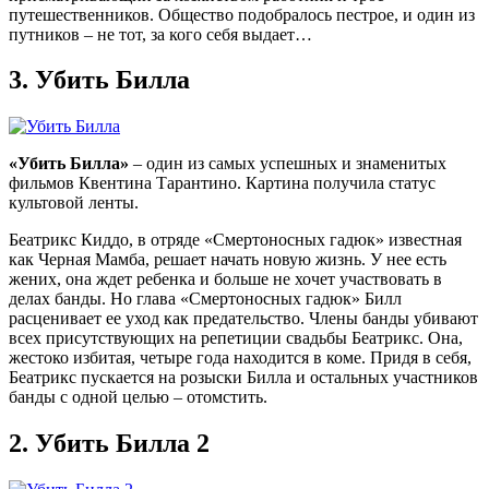
путешественников. Общество подобралось пестрое, и один из
путников – не тот, за кого себя выдает…
3.
Убить Билла
«Убить Билла»
– один из самых успешных и знаменитых
фильмов Квентина Тарантино. Картина получила статус
культовой ленты.
Беатрикс Киддо, в отряде «Смертоносных гадюк» известная
как Черная Мамба, решает начать новую жизнь. У нее есть
жених, она ждет ребенка и больше не хочет участвовать в
делах банды. Но глава «Смертоносных гадюк» Билл
расценивает ее уход как предательство. Члены банды убивают
всех присутствующих на репетиции свадьбы Беатрикс. Она,
жестоко избитая, четыре года находится в коме. Придя в себя,
Беатрикс пускается на розыски Билла и остальных участников
банды с одной целью – отомстить.
2.
Убить Билла 2