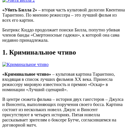
«Убить Билла 2»
– вторая часть культовой дилогии Квентина
Тарантино. По мнению режиссера – это лучший фильм из
всех его картин.
Беатрикс Киддо продолжает поиски Билла, попутно убивая
членов банды «Смертоносные гадюки», к которой она сама
недавно принадлежала.
1.
Криминальное чтиво
«Криминальное чтиво»
– культовая картина Тарантино,
входящая в список лучших фильмов XX века. Принесла
режиссеру мировую известность и премию «Оскар» в
номинации «Лучший сценарий».
В центре сюжета фильма – история двух гангстеров – Джулса
и Винсента, выполняющих поручения своего босса. Картина
состоит из нескольких новелл. Джулс и Винсент
присутствуют в четырех историях. Пятая новелла
рассказывает зрителям о боксере Бутче, согласившемся на
договорной матч.