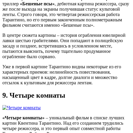
триллер
«Бешеные псы»
, дебютная картина режиссера, сразу
же после выхода на экраны получившая статус культовой
ленты. Строго говоря, это четвертая режиссерская работа
Тарантино, но его первым законченным полнометражным
фильмом считаются именно «Бешеные псы».
В центре сюжета картины – история ограбления ювелирной
лавки шестью грабителями. Они попадают в полицейскую
засаду и позднее, встретившись в условленном месте,
пытаются выяснить, почему тщательно продуманное
ограбление было сорвано.
Уже в первой картине Тарантино видны некоторые из его
характерных приемов: нелинейность повествования,
насыщенный цвет в кадре, долгие диалоги и множество
отсылок к культовым для режиссера лентам.
9.
Четыре комнаты
«Четыре комнаты»
– уникальный фильм в списке лучших
картин Квентина Тарантино. Над его созданием трудились
четыре режиссера, и это первый опыт совместной работы