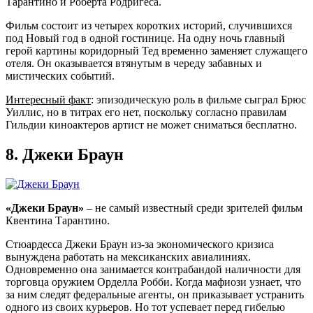
Тарантино и Роберта Родригеса.
Фильм состоит из четырех коротких историй, случившихся
под Новый год в одной гостинице. На одну ночь главный
герой картины коридорный Тед временно заменяет служащего
отеля. Он оказывается втянутым в череду забавных и
мистических событий.
Интересный факт
: эпизодическую роль в фильме сыграл Брюс
Уиллис, но в титрах его нет, поскольку согласно правилам
Гильдии киноактеров артист не может сниматься бесплатно.
8.
Джеки Браун
«Джеки Браун»
– не самый известный среди зрителей фильм
Квентина Тарантино.
Стюардесса Джеки Браун из-за экономического кризиса
вынуждена работать на мексиканских авиалиниях.
Одновременно она занимается контрабандой наличности для
торговца оружием Орделла Робби. Когда мафиози узнает, что
за ним следят федеральные агенты, он приказывает устранить
одного из своих курьеров. Но тот успевает перед гибелью