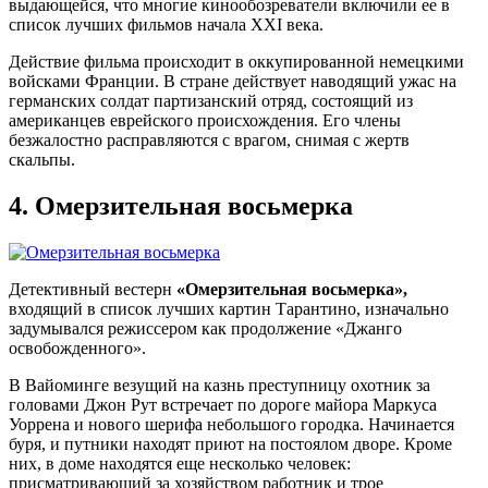
выдающейся, что многие кинообозреватели включили ее в
список лучших фильмов начала XXI века.
Действие фильма происходит в оккупированной немецкими
войсками Франции. В стране действует наводящий ужас на
германских солдат партизанский отряд, состоящий из
американцев еврейского происхождения. Его члены
безжалостно расправляются с врагом, снимая с жертв
скальпы.
4.
Омерзительная восьмерка
Детективный вестерн
«Омерзительная восьмерка»,
входящий в список лучших картин Тарантино, изначально
задумывался режиссером как продолжение «Джанго
освобожденного».
В Вайоминге везущий на казнь преступницу охотник за
головами Джон Рут встречает по дороге майора Маркуса
Уоррена и нового шерифа небольшого городка. Начинается
буря, и путники находят приют на постоялом дворе. Кроме
них, в доме находятся еще несколько человек:
присматривающий за хозяйством работник и трое