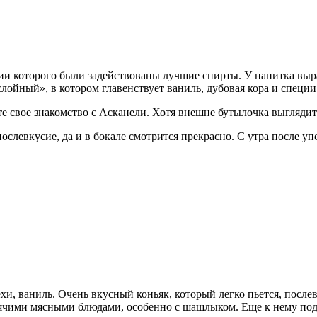
нии которого были задействованы лучшие спирты. У напитка вы
ойный», в котором главенствует ваниль, дубовая кора и специи
те свое знакомство с Асканели. Хотя внешне бутылочка выглядит
 послевкусие, да и в бокале смотрится прекрасно. С утра после 
 ваниль. Очень вкусный коньяк, который легко пьется, послевку
рячими мясными блюдами, особенно с шашлыком. Еще к нему под