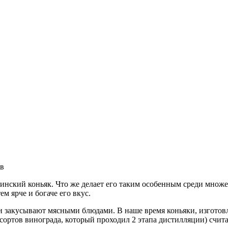
ов
зинский коньяк. Что же делает его таким особенным среди множес
м ярче и богаче его вкус.
) и закусывают мясными блюдами. В наше время коньяки, изгото
сортов винограда, который проходил 2 этапа дистилляции) счит