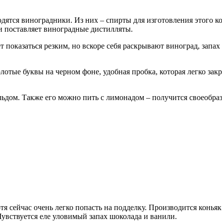
одятся виноградники. Из них – спирты для изготовления этого ко
и поставляет виноградные дистилляты.
показаться резким, но вскоре себя раскрывают виноград, запах 
отые буквы на черном фоне, удобная пробка, которая легко зак
 льдом. Также его можно пить с лимонадом – получится своеобра
тя сейчас очень легко попасть на подделку. Производится конья
увствуется еле уловимый запах шоколада и ванили.