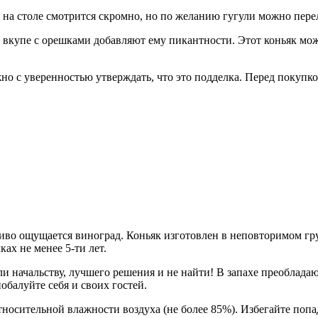
на столе смотрится скромно, но по желанию гугули можно перел
вкупе с орешками добавляют ему пикантности. Этот коньяк можно
но с уверенностью утверждать, что это подделка. Перед покупко
тливо ощущается виноград. Коньяк изготовлен в неповторимом гр
ах не менее 5-ти лет.
ли начальству, лучшего решения и не найти! В запахе преоблад
балуйте себя и своих гостей.
тносительной влажности воздуха (не более 85%). Избегайте поп