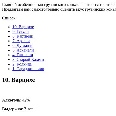
Главной особенностью грузинского коньяка считается то, что е
Предлагаем вам самостоятельно оценить вкус грузинских конья
Список
10. Варцихе
9. Гугули
8. Картвели
7. Арагви
6. Дугладзе
5. Асканели
4. Галавани
3. Старый Кахети
2. Колхида
1. Сараджишвили
10.
Варцихе
Алкоголь
: 42%
Выдержка
: 7 лет