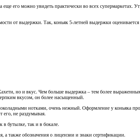
 а еще его можно увидеть практически во всех супермаркетах. У
мости от выдержки. Так, коньяк 5-летней выдержки оценивается в
Кахети, но и вкус. Чем больше выдержка – тем более выраженны
 терпким вкусом, он более насыщенный.
-шоколадными нотками, очень нежный. Оформление у коньяка про
т его, не раздумывая.
 в бутылке, так и в бокале.
я, а также обозначения о лицензии и знаки сертификации.