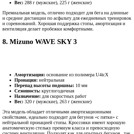
Вес:
288 г (мужские), 225 г (женские)
Премиальная модель, отлично подходит для бега на длинные
и средние дистанции по асфальту для ежедневных тренировок
и соревнований. Хорошая поддержка стопы, амортизация и
вентиляция делает пробежки комфортными.
8.
Mizuno WAVE SKY 3
Амортизация:
основание из полимера U4icX
Пронация:
нейтральная
Перепад высоты подошвы:
10 мм
Сезонность:
круглогодичная
Назначение:
для скоростных работ
Вес:
320 г (мужские), 263 г (женские)
Эта модель обладает отличными амортизационными
свойствами, идеально подходит для бегунов «с пятки» с
нейтральной пронацией стопы. Кроссовки имеют хорошую
анатомическую стельку премиум класса и превосходную
систему вентиляции. Подходят как для опытных бегунов, так