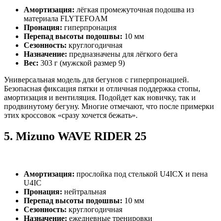
Амортизация:
лёгкая промежуточная подошва из
материала FLYTEFOAM
Пронация:
гиперпронация
Перепад высоты подошвы:
10 мм
Сезонность:
круглогодичная
Назначение:
предназначены для лёгкого бега
Вес:
303 г (мужской размер 9)
Универсальная модель для бегунов с гиперпронацией.
Безопасная фиксация пятки и отличная поддержка стопы,
амортизация и вентиляция. Подойдет как новичку, так и
продвинутому бегуну. Многие отмечают, что после примерки
этих кроссовок «сразу хочется бежать».
5.
Mizuno WAVE RIDER 25
Амортизация:
прослойка под стелькой U4ICX и пена
U4IC
Пронация:
нейтральная
Перепад высоты подошвы:
10 мм
Сезонность:
круглогодичная
Назначение:
ежедневные тренировки