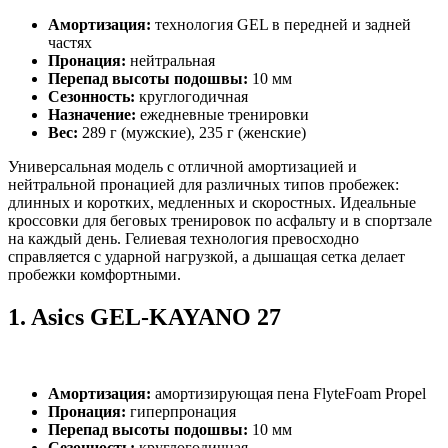
Амортизация:
технология GEL в передней и задней
частях
Пронация:
нейтральная
Перепад высоты подошвы:
10 мм
Сезонность:
круглогодичная
Назначение:
ежедневные тренировки
Вес:
289 г (мужские), 235 г (женские)
Универсальная модель с отличной амортизацией и
нейтральной пронацией для различных типов пробежек:
длинных и коротких, медленных и скоростных. Идеальные
кроссовки для беговых тренировок по асфальту и в спортзале
на каждый день. Гелиевая технология превосходно
справляется с ударной нагрузкой, а дышащая сетка делает
пробежки комфортными.
1.
Asics GEL-KAYANO 27
Амортизация:
амортизирующая пена FlyteFoam Propel
Пронация:
гиперпронация
Перепад высоты подошвы:
10 мм
Сезонность:
круглогодичная