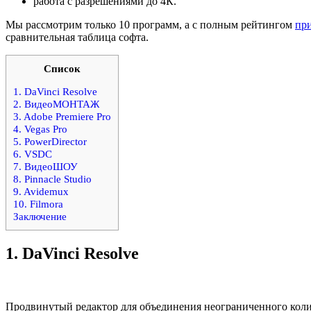
работа с разрешениями до 4К.
Мы рассмотрим только 10 программ, а с полным рейтингом
пр
сравнительная таблица софта.
Список
1. DaVinci Resolve
2. ВидеоМОНТАЖ
3. Adobe Premiere Pro
4. Vegas Pro
5. PowerDirector
6. VSDC
7. ВидеоШОУ
8. Pinnacle Studio
9. Avidemux
10. Filmora
Заключение
1.
DaVinci Resolve
Продвинутый редактор для объединения неограниченного колич