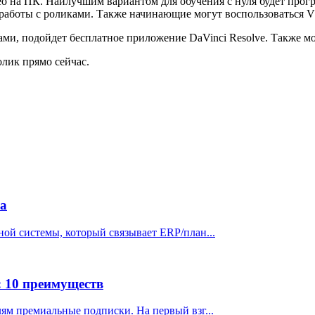
идео на ПК. Наилучшим вариантом для обучения с нуля будет 
 работы с роликами. Также начинающие могут воспользоваться
ами, подойдет бесплатное приложение DaVinci Resolve. Также мо
олик прямо сейчас.
ма
ной системы, который связывает ERP/план...
 10 преимуществ
ям премиальные подписки. На первый взг...