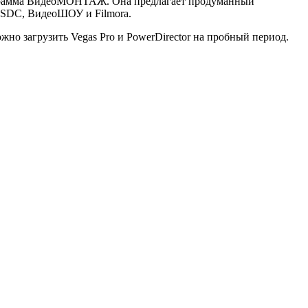
программа ВидеоМОНТАЖ. Она предлагает продуманный
 VSDC, ВидеоШОУ и Filmora.
жно загрузить Vegas Pro и PowerDirector на пробный период.