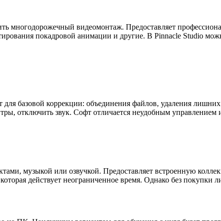
ить многодорожечный видеомонтаж. Предоставляет профессиона
тирования покадровой анимации и другие. В Pinnacle Studio мож
т для базовой коррекции: объединения файлов, удаления лишни
титры, отключить звук. Софт отличается неудобным управлением
ектами, музыкой или озвучкой. Предоставляет встроенную колле
ия, которая действует неограниченное время. Однако без покупки 