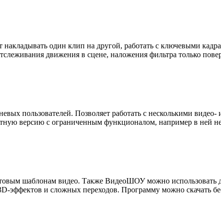
 накладывать один клип на другой, работать с ключевыми кадра
слеживания движения в сцене, наложения фильтра только поверх 
евых пользователей. Позволяет работать с несколькими видео- 
ную версию с ограниченным функционалом, например в ней нел
отовым шаблонам видео. Также ВидеоШОУ можно использовать д
 3D-эффектов и сложных переходов. Программу можно скачать б