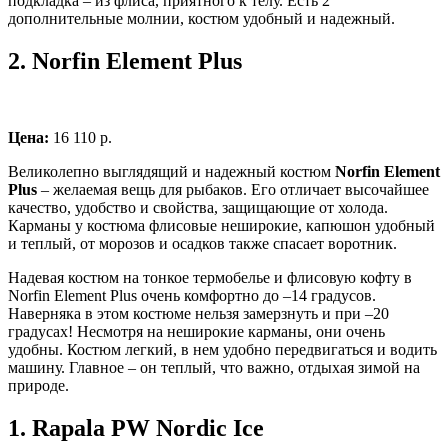
подкладка – из флиса, приятного к телу. Есть 2
дополнительные молнии, костюм удобный и надежный.
2.
Norfin Element Plus
Цена:
16 110 р.
Великолепно выглядящий и надежный костюм
Norfin Element
Plus
– желаемая вещь для рыбаков. Его отличает высочайшее
качество, удобство и свойства, защищающие от холода.
Карманы у костюма флисовые неширокие, капюшон удобный
и теплый, от морозов и осадков также спасает воротник.
Надевая костюм на тонкое термобелье и флисовую кофту в
Norfin Element Plus очень комфортно до –14 градусов.
Наверняка в этом костюме нельзя замерзнуть и при –20
градусах! Несмотря на неширокие карманы, они очень
удобны. Костюм легкий, в нем удобно передвигаться и водить
машину. Главное – он теплый, что важно, отдыхая зимой на
природе.
1.
Rapala PW Nordic Ice