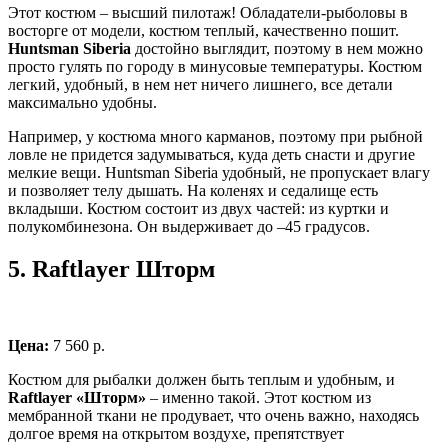
Этот костюм – высший пилотаж! Обладатели-рыболовы в
восторге от модели, костюм теплый, качественно пошит.
Huntsman Siberia
достойно выглядит, поэтому в нем можно
просто гулять по городу в минусовые температуры. Костюм
легкий, удобный, в нем нет ничего лишнего, все детали
максимально удобны.
Например, у костюма много карманов, поэтому при рыбной
ловле не придется задумываться, куда деть снасти и другие
мелкие вещи. Huntsman Siberia удобный, не пропускает влагу
и позволяет телу дышать. На коленях и седалище есть
вкладыши. Костюм состоит из двух частей: из куртки и
полукомбинезона. Он выдерживает до –45 градусов.
5.
Raftlayer Шторм
Цена:
7 560 р.
Костюм для рыбалки должен быть теплым и удобным, и
Raftlayer «Шторм»
– именно такой. Этот костюм из
мембранной ткани не продувает, что очень важно, находясь
долгое время на открытом воздухе, препятствует