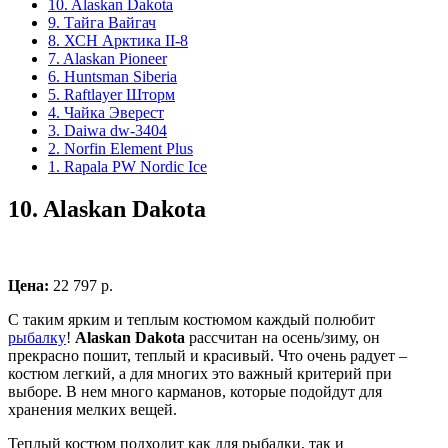
10. Alaskan Dakota
9. Тайга Вайгач
8. ХСН Арктика II-8
7. Alaskan Pioneer
6. Huntsman Siberia
5. Raftlayer Шторм
4. Чайка Эверест
3. Daiwa dw-3404
2. Norfin Element Plus
1. Rapala PW Nordic Ice
10.
Alaskan Dakota
Цена:
22 797 р.
С таким ярким и теплым костюмом каждый полюбит
рыбалку
!
Alaskan Dakota
рассчитан на осень/зиму, он
прекрасно пошит, теплый и красивый. Что очень радует –
костюм легкий, а для многих это важный критерий при
выборе. В нем много карманов, которые подойдут для
хранения мелких вещей.
Теплый костюм подходит как для рыбалки, так и