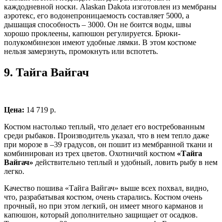
каждодневной носки. Alaskan Dakota изготовлен из мембраны
аэротекс, его водонепроницаемость составляет 5000, а
дышащая способность – 3000. Он не боится воды, швы
хорошо проклеены, капюшон регулируется. Брюки-
полукомбинезон имеют удобные лямки. В этом костюме
нельзя замерзнуть, промокнуть или вспотеть.
9.
Тайга Вайгач
Цена:
14 719 р.
Костюм настолько теплый, что делает его востребованным
среди рыбаков. Производитель указал, что в нем тепло даже
при морозе в –39 градусов, он пошит из мембранной ткани и
комбинирован из трех цветов. Охотничий костюм
«Тайга
Вайгач»
действительно теплый и удобный, ловить рыбу в нем
легко.
Качество пошива «Тайга Вайгач» выше всех похвал, видно,
что, разрабатывая костюм, очень старались. Костюм очень
прочный, но при этом легкий, он имеет много карманов и
капюшон, который дополнительно защищает от осадков.