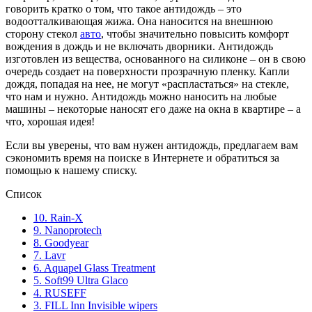
говорить кратко о том, что такое антидождь – это
водоотталкивающая жижа. Она наносится на внешнюю
сторону стекол
авто
, чтобы значительно повысить комфорт
вождения в дождь и не включать дворники. Антидождь
изготовлен из вещества, основанного на силиконе – он в свою
очередь создает на поверхности прозрачную пленку. Капли
дождя, попадая на нее, не могут «распластаться» на стекле,
что нам и нужно. Антидождь можно наносить на любые
машины – некоторые наносят его даже на окна в квартире – а
что, хорошая идея!
Если вы уверены, что вам нужен антидождь, предлагаем вам
сэкономить время на поиске в Интернете и обратиться за
помощью к нашему списку.
Список
10. Rain-X
9. Nanoprotech
8. Goodyear
7. Lavr
6. Aquapel Glass Treatment
5. Soft99 Ultra Glaco
4. RUSEFF
3. FILL Inn Invisible wipers