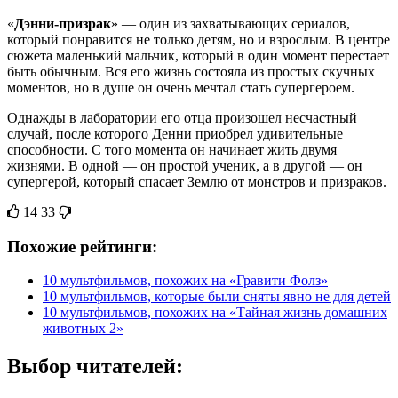
«
Дэнни-призрак
» — один из захватывающих сериалов,
который понравится не только детям, но и взрослым. В центре
сюжета маленький мальчик, который в один момент перестает
быть обычным. Вся его жизнь состояла из простых скучных
моментов, но в душе он очень мечтал стать супергероем.
Однажды в лаборатории его отца произошел несчастный
случай, после которого Денни приобрел удивительные
способности. С того момента он начинает жить двумя
жизнями. В одной — он простой ученик, а в другой — он
супергерой, который спасает Землю от монстров и призраков.
14
33
Похожие рейтинги:
10 мультфильмов, похожих на «Гравити Фолз»
10 мультфильмов, которые были сняты явно не для детей
10 мультфильмов, похожих на «Тайная жизнь домашних
животных 2»
Выбор читателей: