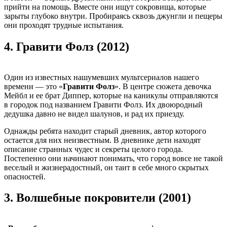
прийти на помощь. Вместе они ищут сокровища, которые
зарыты глубоко внутри. Пробираясь сквозь джунгли и пещеры
они проходят трудные испытания.
4.
Гравити Фолз (2012)
Один из известных нашумевших мультсериалов нашего
времени — это «
Гравити Фолз
». В центре сюжета девочка
Мейбл и ее брат Диппер, которые на каникулы отправляются
в городок под названием Гравити Фолз. Их двоюродный
дедушка давно не видел шалунов, и рад их приезду.
Однажды ребята находит старый дневник, автор которого
остается для них неизвестным. В дневнике дети находят
описание странных чудес и секреты целого города.
Постепенно они начинают понимать, что город вовсе не такой
веселый и жизнерадостный, он таит в себе много скрытых
опасностей.
3.
Волшебные покровители (2001)