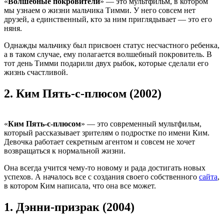
«
Волшебные покровители
» — это мультфильм, в котором
мы узнаем о жизни мальчика Тимми. У него совсем нет
друзей, а единственный, кто за ним приглядывает — это его
няня.
Однажды мальчику был присвоен статус несчастного ребенка,
а в таком случае, ему полагается волшебный покровитель. В
тот день Тимми подарили двух рыбок, которые сделали его
жизнь счастливой.
2.
Ким Пять-с-плюсом (2002)
«
Ким Пять-с-плюсом
» — это современный мультфильм,
который рассказывает зрителям о подростке по имени Ким.
Девочка работает секретным агентом и совсем не хочет
возвращаться к нормальной жизни.
Она всегда учится чему-то новому и рада достигать новых
успехов. А началось все с создания своего собственного
сайта
,
в котором Ким написала, что она все может.
1.
Дэнни-призрак (2004)