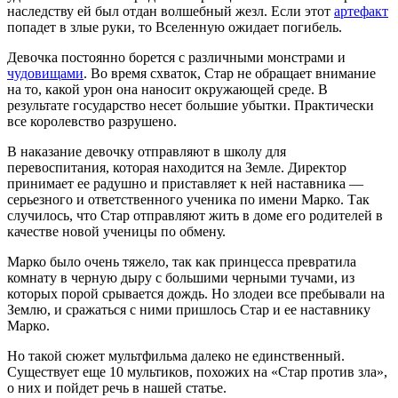
наследству ей был отдан волшебный жезл. Если этот
артефакт
попадет в злые руки, то Вселенную ожидает погибель.
Девочка постоянно борется с различными монстрами и
чудовищами
. Во время схваток, Стар не обращает внимание
на то, какой урон она наносит окружающей среде. В
результате государство несет большие убытки. Практически
все королевство разрушено.
В наказание девочку отправляют в школу для
перевоспитания, которая находится на Земле. Директор
принимает ее радушно и приставляет к ней наставника —
серьезного и ответственного ученика по имени Марко. Так
случилось, что Стар отправляют жить в доме его родителей в
качестве новой ученицы по обмену.
Марко было очень тяжело, так как принцесса превратила
комнату в черную дыру с большими черными тучами, из
которых порой срывается дождь. Но злодеи все пребывали на
Землю, и сражаться с ними пришлось Стар и ее наставнику
Марко.
Но такой сюжет мультфильма далеко не единственный.
Существует еще 10 мультиков, похожих на «Стар против зла»,
о них и пойдет речь в нашей статье.