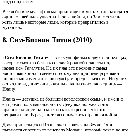
когда подрастет.
Все действие мультфильма происходит в местах, где находятся
одни волшебные существа. После войны, на Земле остались
жить лишь некоторые люди, которые превратились в
мутантов.
8.
Сим-Бионик Титан (2010)
«
Сим-Бионик Титан
» — это мультфильм о двух пришельцах,
которые смогли сбежать со своей родной планеты под
названием Гагалуны. На их планете проходит самая
настоящая война, именно поэтому два пришельца решают
полностью изменить свою судьбу и предназначение. Но у них
есть одно задание: они должны спасти свою наследницу —
Илану.
Илана — девушка из большой королевской семьи, и именно
ей грозит большая опасность. Девушка должна стать
правительницей на земле, но кто-то решил, что это
неправильно. В результате чего началась страшная война.
Двое пришельцев и Илана оказываются на Земле. Они
пытаются спастись от генерала Модулы, который хочет, во что