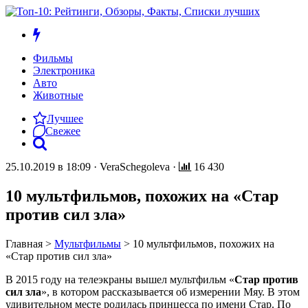
Фильмы
Электроника
Авто
Животные
Лучшее
Свежее
25.10.2019 в 18:09
·
VeraSchegoleva
·
16 430
10 мультфильмов, похожих на «Стар
против сил зла»
Главная
>
Мультфильмы
>
10 мультфильмов, похожих на
«Стар против сил зла»
В 2015 году на телеэкраны вышел мультфильм «
Стар против
сил зла
», в котором рассказывается об измерении Мяу. В этом
удивительном месте родилась принцесса по имени Стар. По