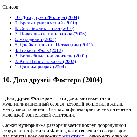
Список
10. Дом друзей Фостера (2004)
9. Время приключений (2010)
8. Сим-Бионик Титан (2010)
7. Новая школа императора (2006)
6. Чародейки (2004)
5. Джейк и пираты Нетландии (2011)
4. Гравити Фолз (2012)
3. Волшебные покровители (2001)
2. Ким Пять-с-плюсом (2002)
1. Дэнни-призрак (2004)
10.
Дом друзей Фостера (2004)
«
Дом друзей Фостера
» — это довольно известный
мультипликационный сериал, который воплотил в жизнь
мечту многих детей. Этот мультфильм будет очень интересен
маленькой зрительской аудитории.
Сюжет мультфильма разворачивается вокруг добродушной
старушки по фамилии Фостер, которая решила создать дом
для приюта всех бездомных
животных
. Только есть одно но.