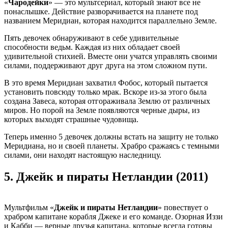
«
Чародейки
» — это мультсериал, который знают все не
понаслышке. Действие разворачивается на планете под
названием Меридиан, которая находится параллельно Земле.
Пять девочек обнаруживают в себе удивительные
способности ведьм. Каждая из них обладает своей
удивительной стихией. Вместе они учатся управлять своими
силами, поддерживают друг друга на этом сложном пути.
В это время Меридиан захватил Фобос, который пытается
установить повсюду только мрак. Вскоре из-за этого была
создана Завеса, которая отгораживала Землю от различных
миров. Но порой на Земле появляются черные дыры, из
которых выходят страшные чудовища.
Теперь именно 5 девочек должны встать на защиту не только
Меридиана, но и своей планеты. Храбро сражаясь с темными
силами, они находят настоящую наследницу.
5.
Джейк и пираты Нетландии (2011)
Мультфильм «
Джейк и пираты Нетландии
» повествует о
храбром капитане корабля Джеке и его команде. Озорная Иззи
и Кабби — верные друзья капитана, которые всегда готовы