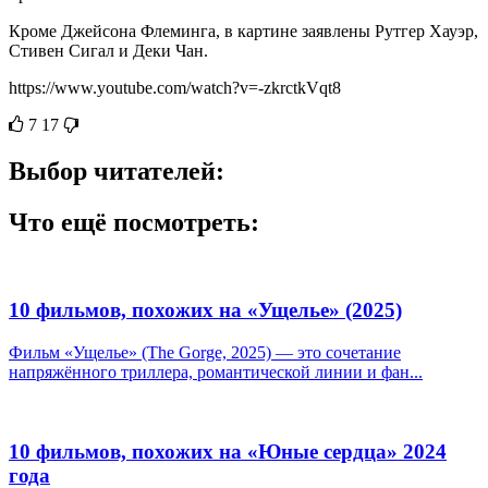
Кроме Джейсона Флеминга, в картине заявлены Рутгер Хауэр,
Стивен Сигал и Деки Чан.
https://www.youtube.com/watch?v=-zkrctkVqt8
7
17
Выбор читателей:
Что ещё посмотреть:
10 фильмов, похожих на «Ущелье» (2025)
Фильм «Ущелье» (The Gorge, 2025) — это сочетание
напряжённого триллера, романтической линии и фан...
10 фильмов, похожих на «Юные сердца» 2024
года