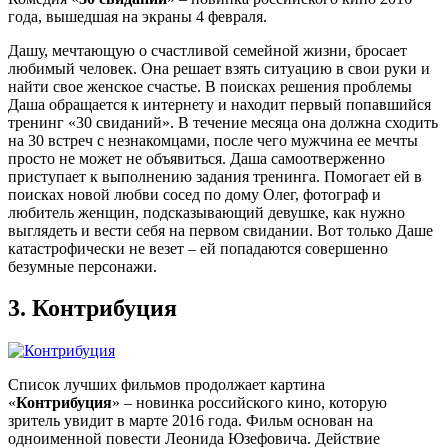
года, вышедшая на экраны 4 февраля.
Дашу, мечтающую о счастливой семейной жизни, бросает
любимый человек. Она решает взять ситуацию в свои руки и
найти свое женское счастье. В поисках решения проблемы
Даша обращается к интернету и находит первый попавшийся
тренинг «30 свиданий». В течение месяца она должна сходить
на 30 встреч с незнакомцами, после чего мужчина ее мечты
просто не может не объявиться. Даша самоотверженно
приступает к выполнению задания тренинга. Помогает ей в
поисках новой любви сосед по дому Олег, фотограф и
любитель женщин, подсказывающий девушке, как нужно
выглядеть и вести себя на первом свидании. Вот только Даше
катастрофически не везет – ей попадаются совершенно
безумные персонажи.
3.
Контрибуция
Список лучших фильмов продолжает картина
«
Контрибуция
» – новинка российского кино, которую
зритель увидит в марте 2016 года. Фильм основан на
одноименной повести Леонида Юзефовича. Действие