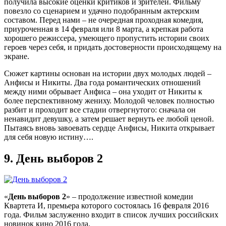
получила высокие оценки критиков и зрителей. Фильму
повезло со сценарием и удачно подобранным актерским
составом. Перед нами – не очередная проходная комедия,
приуроченная в 14 февраля или 8 марта, а крепкая работа
хорошего режиссера, умеющего пропустить истории своих
героев через себя, и придать достоверности происходящему на
экране.
Сюжет картины основан на истории двух молодых людей –
Анфисы и Никиты. Два года романтических отношений
между ними обрывает Анфиса – она уходит от Никиты к
более перспективному жениху. Молодой человек полностью
разбит и проходит все стадии отвергнутого: сначала он
ненавидит девушку, а затем решает вернуть ее любой ценой.
Пытаясь вновь завоевать сердце Анфисы, Никита открывает
для себя новую истину….
9.
День выборов 2
«
День выборов 2
» – продолжение известной комедии
Квартета И, премьера которого состоялась 16 февраля 2016
года. Фильм заслуженно входит в список лучших российских
новинок кино 2016 года.