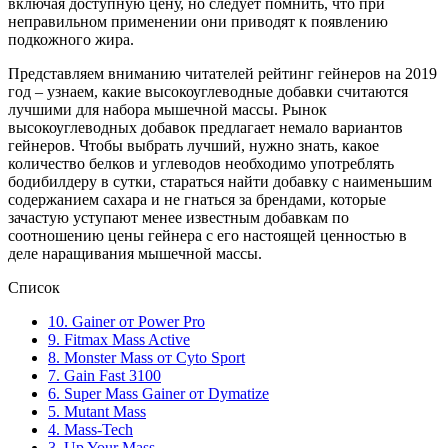
включая доступную цену, но следует помнить, что при
неправильном применении они приводят к появлению
подкожного жира.
Представляем вниманию читателей рейтинг гейнеров на 2019
год – узнаем, какие высокоуглеводные добавки считаются
лучшими для набора мышечной массы. Рынок
высокоуглеводных добавок предлагает немало вариантов
гейнеров. Чтобы выбрать лучший, нужно знать, какое
количество белков и углеводов необходимо употреблять
бодибилдеру в сутки, стараться найти добавку с наименьшим
содержанием сахара и не гнаться за брендами, которые
зачастую уступают менее известным добавкам по
соотношению цены гейнера с его настоящей ценностью в
деле наращивания мышечной массы.
Список
10. Gainer от Power Pro
9. Fitmax Mass Active
8. Monster Mass от Cyto Sport
7. Gain Fast 3100
6. Super Mass Gainer от Dymatize
5. Mutant Mass
4. Mass-Tech
3. Up Your Mass