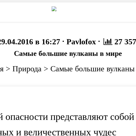
то
Животные
·
·
29.04.2016 в 16:27
Pavlofox
27 35
Самые большие вулканы в мире
я
>
Природа
>
Самые большие вулканы 
й опасности представляют собой
ных и величественных чудес