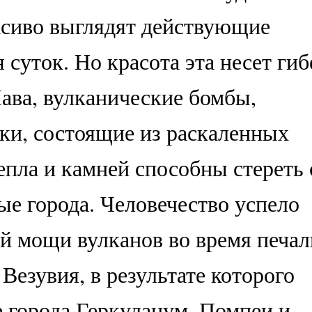
асиво выглядят действующие
 суток. Но красота эта несет гиб
ава, вулканические бомбы,
ки, состоящие из раскаленных
епла и камней способны стереть 
ые города. Человечество успело
ой мощи вулканов во время печа
Везувия, в результате которого
 города Геркуланум, Помпеи и