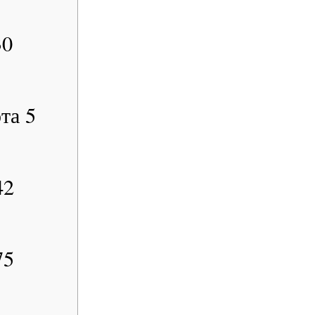
30
та 5
42
75