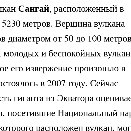
Сангай
лкан
, расположенный в
– 5230 метров. Вершина вулкана
ов диаметром от 50 до 100 метров
х молодых и беспокойных вулкан
е его извержение произошло в
остоялось в 2007 году. Сейчас
ть гиганта из Экватора оценива
ы, посетившие Национальный па
которого расположен вулкан, мо