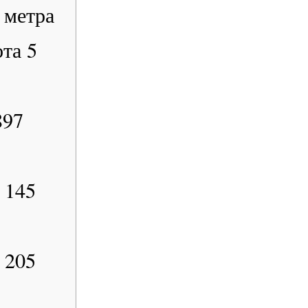
 метра
та 5
897
 145
 205