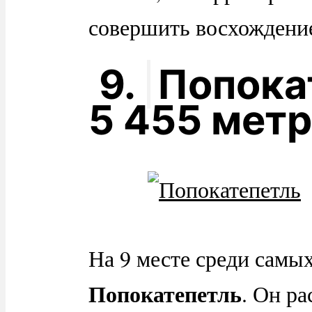
совершить восхождение
9.
Попока
5 455 мет
На 9 месте среди самы
Попокатепетль
. Он р