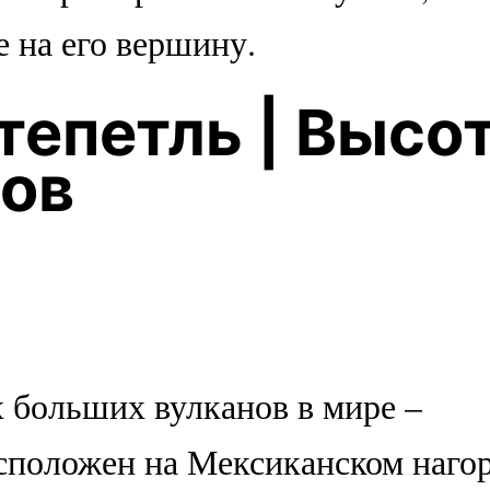
 на его вершину.
тепетль | Высо
ров
х больших вулканов в мире –
асположен на Мексиканском нагор