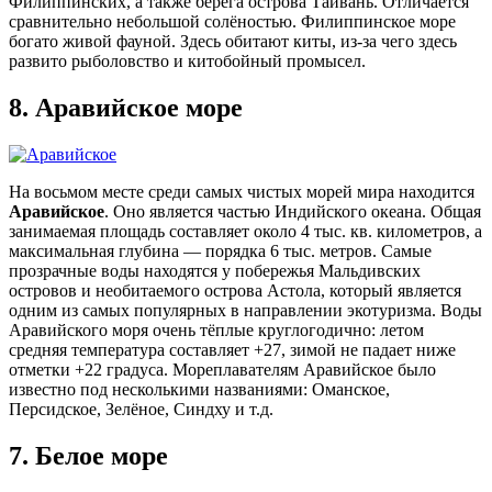
Филиппинских, а также берега острова Тайвань. Отличается
сравнительно небольшой солёностью. Филиппинское море
богато живой фауной. Здесь обитают киты, из-за чего здесь
развито рыболовство и китобойный промысел.
8.
Аравийское море
На восьмом месте среди самых чистых морей мира находится
Аравийское
. Оно является частью Индийского океана. Общая
занимаемая площадь составляет около 4 тыс. кв. километров, а
максимальная глубина — порядка 6 тыс. метров. Самые
прозрачные воды находятся у побережья Мальдивских
островов и необитаемого острова Астола, который является
одним из самых популярных в направлении экотуризма. Воды
Аравийского моря очень тёплые круглогодично: летом
средняя температура составляет +27, зимой не падает ниже
отметки +22 градуса. Мореплавателям Аравийское было
известно под несколькими названиями: Оманское,
Персидское, Зелёное, Синдху и т.д.
7.
Белое море