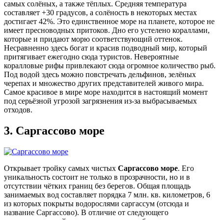
самых солёных, а также тёплых. Средняя температура
составляет +30 градусов, а солёность в некоторых местах
достигает 42%. Это единственное море на планете, которое не
имеет пресноводных притоков. Дно его устелено кораллами,
которые и придают морю соответствующий оттенок.
Несравненно здесь богат и красив подводный мир, который
притягивает ежегодно сюда туристов. Невероятные
коралловые рифы привлекают сюда огромное количество рыб.
Под водой здесь можно повстречать дельфинов, зелёных
черепах и множество других представителей живого мира.
Самое красивое в мире море находится в настоящий момент
под серьёзной угрозой загрязнения из-за выбрасываемых
отходов.
3.
Саргассово море
Открывает тройку самых чистых
Саргассово море
. Его
уникальность состоит не только в прозрачности, но и в
отсутствии чётких границ без берегов. Общая площадь
занимаемых вод составляет порядка 7 млн. кв. километров, 6
из которых покрыты водорослями саргассум (отсюда и
название Саргассово). В отличие от следующего