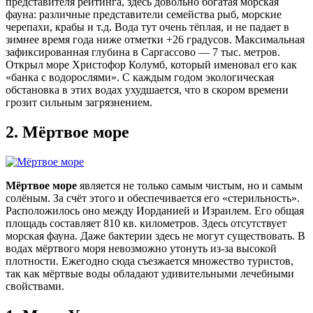
представителя рейтинга, здесь довольно богатая морская
фауна: различные представители семейства рыб, морские
черепахи, крабы и т.д. Вода тут очень тёплая, и не падает в
зимнее время года ниже отметки +26 градусов. Максимальная
зафиксированная глубина в Саргассово — 7 тыс. метров.
Открыл море Христофор Колумб, который именовал его как
«банка с водорослями». С каждым годом экологическая
обстановка в этих водах ухудшается, что в скором времени
грозит сильным загрязнением.
2.
Мёртвое море
Мёртвое море
является не только самым чистым, но и самым
солёным. За счёт этого и обеспечивается его «стерильность».
Расположилось оно между Иорданией и Израилем. Его общая
площадь составляет 810 кв. километров. Здесь отсутствует
морская фауна. Даже бактерии здесь не могут существовать. В
водах мёртвого моря невозможно утонуть из-за высокой
плотности. Ежегодно сюда съезжается множество туристов,
так как мёртвые воды обладают удивительными лечебными
свойствами.