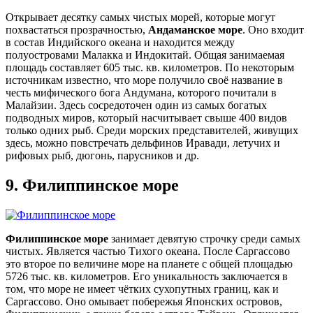
Открывает десятку самых чистых морей, которые могут
похвастаться прозрачностью,
Андаманское море
. Оно входит
в состав Индийского океана и находится между
полуостровами Малакка и Индокитай. Общая занимаемая
площадь составляет 605 тыс. кв. километров. По некоторым
источникам известно, что море получило своё название в
честь мифического бога Андумана, которого почитали в
Малайзии. Здесь сосредоточен один из самых богатых
подводных миров, который насчитывает свыше 400 видов
только одних рыб. Среди морских представителей, живущих
здесь, можно повстречать дельфинов Иравади, летучих и
рифовых рыб, дюгонь, парусников и др.
9.
Филиппинское море
Филиппинское море
занимает девятую строчку среди самых
чистых. Является частью Тихого океана. После Саргассово
это второе по величине море на планете с общей площадью
5726 тыс. кв. километров. Его уникальность заключается в
том, что море не имеет чётких сухопутных границ, как и
Саргассово. Оно омывает побережья Японских островов,