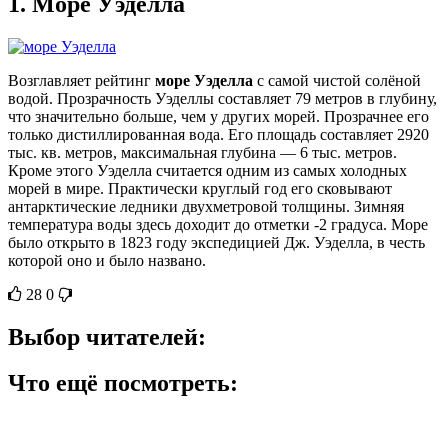
1.
Море Уэделла
Возглавляет рейтинг
море Уэделла
с самой чистой солёной
водой. Прозрачность Уэделлы составляет 79 метров в глубину,
что значительно больше, чем у других морей. Прозрачнее его
только дистиллированная вода. Его площадь составляет 2920
тыс. кв. метров, максимальная глубина — 6 тыс. метров.
Кроме этого Уэделла считается одним из самых холодных
морей в мире. Практически круглый год его сковывают
антарктические ледники двухметровой толщины. Зимняя
температура воды здесь доходит до отметки -2 градуса. Море
было открыто в 1823 году экспедицией Дж. Уэделла, в честь
которой оно и было названо.
28
0
Выбор читателей:
Что ещё посмотреть: