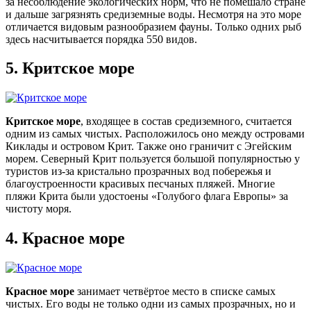
за несоблюдение экологических норм, что не помешало стране
и дальше загрязнять средиземные воды. Несмотря на это море
отличается видовым разнообразием фауны. Только одних рыб
здесь насчитывается порядка 550 видов.
5.
Критское море
Критское море
, входящее в состав средиземного, считается
одним из самых чистых. Расположилось оно между островами
Киклады и островом Крит. Также оно граничит с Эгейским
морем. Северный Крит пользуется большой популярностью у
туристов из-за кристально прозрачных вод побережья и
благоустроенности красивых песчаных пляжей. Многие
пляжи Крита были удостоены «Голубого флага Европы» за
чистоту моря.
4.
Красное море
Красное море
занимает четвёртое место в списке самых
чистых. Его воды не только одни из самых прозрачных, но и