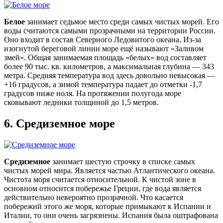
Белое
занимает седьмое место среди самых чистых морей. Его
воды считаются самыми прозрачными на территории России.
Оно входит в состав Северного Ледовитого океана. Из-за
изогнутой береговой линии море ещё называют «Заливом
змей». Общая занимаемая площадь «белых» вод составляет
более 90 тыс. кв. километров, а максимальная глубина — 343
метра. Средняя температура вод здесь довольно невысокая —
+16 градусов, а зимой температура падает до отметки -1,7
градусов ниже ноля. На протяжении полугода море
сковывают ледники толщиной до 1,5 метров.
6.
Средиземное море
Средиземное
занимает шестую строчку в списке самых
чистых морей мира. Является частью Атлантического океана.
Чистота моря считается относительной. К чистой зоне в
основном относится побережье Греции, где вода является
действительно невероятно прозрачной. Что касается
побережий этого же моря, которые примыкают к Испании и
Италии, то они очень загрязнены. Испания была оштрафована