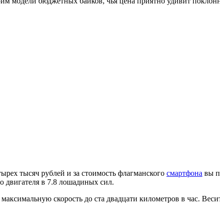
им модели бюджетных байков, чья цена приятно удивит поклонн
тырех тысяч рублей и за стоимость флагманского
смартфона
вы п
 двигателя в 7.8 лошадиных сил.
максимальную скорость до ста двадцати километров в час. Веси