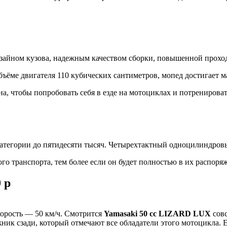
зайном кузова, надежным качеством сборки, повышенной прохо
ёме двигателя 110 кубических сантиметров, мопед достигает ма
а, чтобы попробовать себя в езде на мотоциклах и потренироват
атегории до пятидесяти тысяч. Четырехтактный одноцилиндровы
кого транспорта, тем более если он будет полностью в их распор
 р
орость — 50 км/ч. Смотрится
Yamasaki 50 cc LIZARD LUX
совс
жник сзади, который отмечают все обладатели этого мотоцикла.