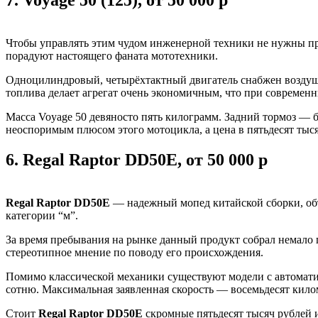
7.
Voyage 50 (125), от 50 000 р
Чтобы управлять этим чудом инженерной техники не нужны п
порадуют настоящего фаната мототехники.
Одноцилиндровый, четырёхтактный двигатель снабжен воздушн
топлива делает агрегат очень экономичным, что при современ
Масса Voyage 50 девяносто пять килограмм. Задний тормоз — б
неоспоримым плюсом этого мотоцикла, а цена в пятьдесят тыс
6.
Regal Raptor DD50E, от 50 000 р
Regal Raptor DD50E
— надежный мопед китайской сборки, объе
категории “м”.
За время пребывания на рынке данный продукт собрал немало п
стереотипное мнение по поводу его происхождения.
Помимо классической механики существуют модели с автоматиче
сотню. Максимальная заявленная скорость — восемьдесят килом
Стоит
Regal Raptor DD50E
скромные пятьдесят тысяч рублей и