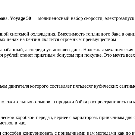
рава.
Voyage 50
— молниеносный набор скорости, электрозапуск и 
ой системой охлаждения. Вместимость топливного бака в один
ных ценах на бензин является огромным преимуществом
арабанный, а спереди установлен диск. Надежная механическая 
яч рублей станет приятным бонусом при покупке. Это мечта все
м двигателя которого составляет пятьдесят кубических сантиме
оложительных отзывов, а продажи байка распространились на мн
ской коробкой передач, вернее с вариатором, привычным для ск
етров в час.
 способен конкурировать с привычными нам мопедами как по кр