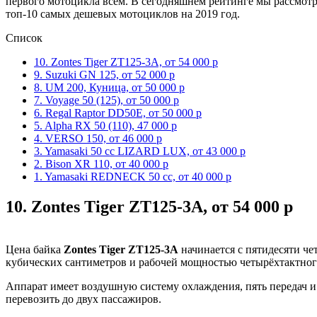
первого мотоцикла всем. В сегодняшнем рейтинге мы рассмотр
топ-10 самых дешевых мотоциклов на 2019 год.
Список
10. Zontes Tiger ZT125-3A, от 54 000 р
9. Suzuki GN 125, от 52 000 р
8. UM 200, Куница, от 50 000 р
7. Voyage 50 (125), от 50 000 р
6. Regal Raptor DD50E, от 50 000 р
5. Alpha RX 50 (110), 47 000 р
4. VERSO 150, от 46 000 р
3. Yamasaki 50 cc LIZARD LUX, от 43 000 р
2. Bison XR 110, от 40 000 р
1. Yamasaki REDNECK 50 cc, от 40 000 р
10.
Zontes Tiger ZT125-3A, от 54 000 р
Цена байка
Zontes Tiger ZT125-3A
начинается с пятидесяти че
кубических сантиметров и рабочей мощностью четырёхтактного
Аппарат имеет воздушную систему охлаждения, пять передач и 
перевозить до двух пассажиров.