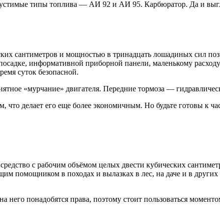
стимые типы топлива — АИ 92 и АИ 95. Карбюратор. Да и выгл
еских сантиметров и мощностью в тринадцать лошадиных сил позв
 посадке, информативной приборной панели, маленькому расходу
время суток безопасной.
ятное «мурчание» двигателя. Передние тормоза — гидравлическ
, что делает его еще более экономичным. Но будьте готовы к ча
редство с рабочим объёмом целых двести кубических сантиметро
им помощником в походах и вылазках в лес, на даче и в других
а него понадобятся права, поэтому стоит пользоваться моменто