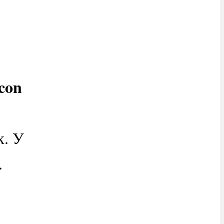
con
к. У
.