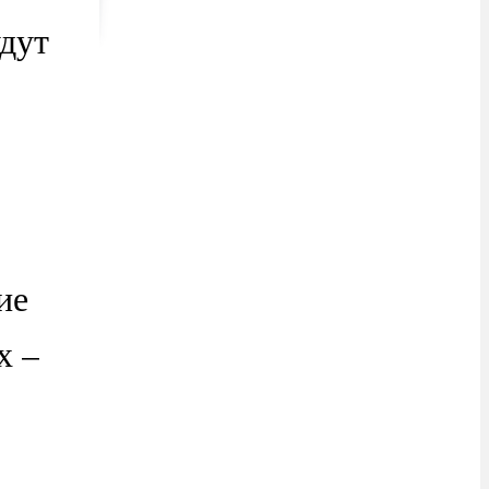
дут
ие
х –