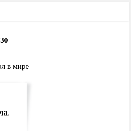
Лучшее
Свежее
330
ол в мире
ла.