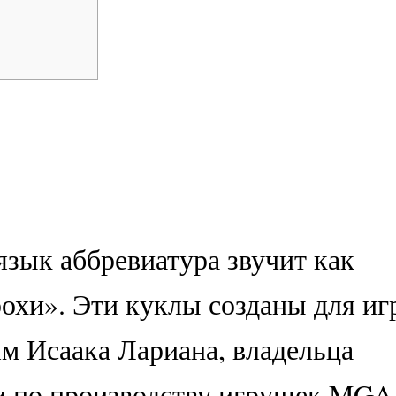
язык аббревиатура звучит как
охи». Эти куклы созданы для иг
м Исаака Лариана, владельца
и по производству игрушек MGA