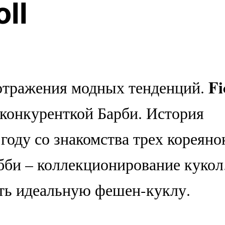
ll
Fi
 отражения модных тенденций.
конкуренткой Барби. История
 году со знакомства трех кореяно
бби – коллекционирование кукол
ть идеальную фешен-куклу.