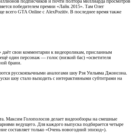
миллионов подписчиков и почти полтора миллиарда просмотров
Является победителем премии «Лайк 2015». Там Олег
 всего GTA Online с AlexPozitiv. В последнее время также
» даёт свои комментарии к видеороликам, присланным
ещё один персонаж — голос (низкий бас) «осветителя
ной брани.
ляются русскоязычными аналогами шоу Рэя Уильяма Джонсона.
ыпуски шоу стало выходить с интерактивными субтитрами на
та. Максим Голополосов делает видеообзоры на смешные
ариями ведущего. Для каждого выпуска подбирается четыре
ние составляет только «Очень новогодний эпизод»).