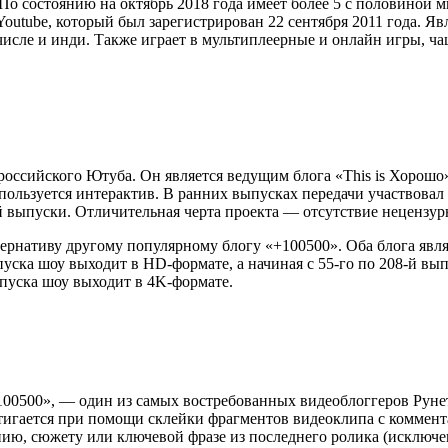
По состоянию на октябрь 2018 года имеет более 5 с половиной 
 Youtube, который был зарегистрирован 22 сентября 2011 года. 
сле и инди. Также играет в мультиплеерные и онлайн игры, чаще
оссийского Ютуба. Он является ведущим блога «This is Хорошо
пользуется интерактив. В ранних выпусках передачи участвовал 
-й выпуски. Отличительная черта проекта — отсутствие нецензур
тернативу другому популярному блогу «+100500». Оба блога яв
пуска шоу выходит в HD-формате, а начиная с 55-го по 208-й в
ыпуска шоу выходит в 4K-формате.
00500», — один из самых востребованных видеоблоггеров Руне
тигается при помощи склейки фрагментов видеоклипа с коммент
нию, сюжету или ключевой фразе из последнего ролика (исключе