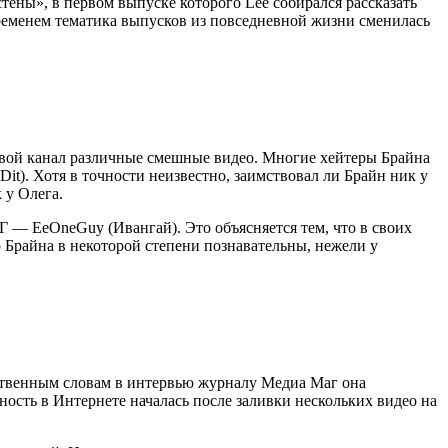
тены», в первом выпуске которого Lee собирался рассказать
временем тематика выпусков из повседневной жизни сменилась
свой канал различные смешные видео. Многие хейтеры Брайна
t). Хотя в точности неизвестно, заимствовал ли Брайн ник у
 у Олега.
Г — EeOneGuy (Ивангай). Это объясняется тем, что в своих
о Брайна в некоторой степени познавательны, нежели у
ственным словам в интервью журналу Медиа Маг она
ность в Интернете началась после заливки нескольких видео на