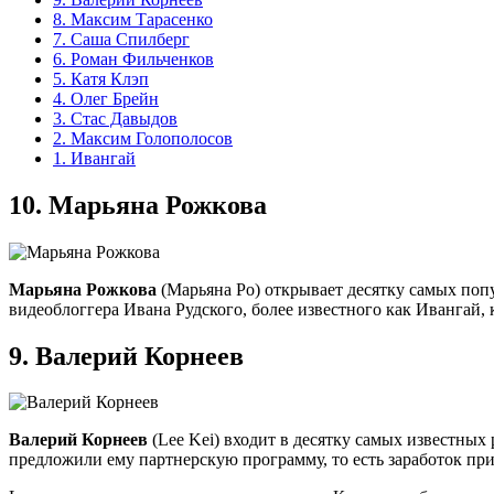
8. Максим Тарасенко
7. Саша Спилберг
6. Роман Фильченков
5. Катя Клэп
4. Олег Брейн
3. Стас Давыдов
2. Максим Голополосов
1. Ивангай
10.
Марьяна Рожкова
Марьяна Рожкова
(Марьяна Ро) открывает десятку самых поп
видеоблоггера Ивана Рудского, более известного как Ивангай, 
9.
Валерий Корнеев
Валерий Корнеев
(Lee Kei) входит в десятку самых известных
предложили ему партнерскую программу, то есть заработок при