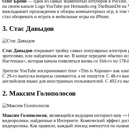
Олег Брейн
— один из самых знаменитых ютуберов в России. 
на своем канале Logo YouTube por Hernando.svg TheBrainDit на
выкладывает прохождения и обзоры компьютерных игр, в том чи
стал обозревать и играть в мобильные игры на iPhone.
3.
Стас Давыдов
Стас Давыдов
открывает тройку самых популярных влогеров р
зрителями, или найденным им же. В конце передачи обычно ис
Настеньки», которая начала появляться вновь со 164-го по 178
Зрители YouTube воспринимают блог «This is Хорошо» как аль
С 29-го выпуска вопросы снимаются, а не пишутся. С 48-го вы
английском языке для иностранных пользователей. С 492-го в
2.
Максим Голополосов
Максим Голополосов
, являющийся ведущим интернет-шоу «+1
видеоролики, найденные в Интернете. Комический эффект дос
видеоролика. Как правило, каждый эпизод именуется по назва