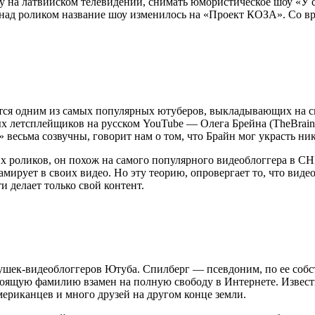
у на латвийском телевидении, снимать юмористическое шоу «У с
ты над роликом название шоу изменилось на «Проект КОЗА». Со 
ется одним из самых популярных ютуберов, выкладывающих на 
х летсплейщиков на русском YouTube — Олега Брейна (TheBrainDi
 весьма созвучны, говорит нам о том, что Брайн мог украсть ник
х роликов, он похож на самого популярного видеоблоггера в СН
амирует в своих видео. Но эту теорию, опровергает то, что виде
и делает только свой контент.
ушек-видеоблоггеров Ютуба. Спилберг — псевдоним, по ее соб
стоящую фамилию взамен на полную свободу в Интернете. Извест
ериканцев и много друзей на другом конце земли.