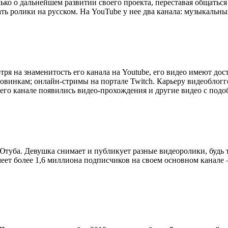
ко о дальнейшем развитии своего проекта, переставая общаться 
ать ролики на русском. На YouTube у нее два канала: музыкальны
 на знаменитость его канала на Youtube, его видео имеют дост
овинкам; онлайн-стримы на портале Twitch. Карьеру видеоблогге
 его канале появились видео-прохождения и другие видео с подо
туба. Девушка снимает и публикует разные видеоролики, будь 
еет более 1,6 миллиона подписчиков на своем основном канале 