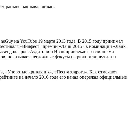
сим раньше накрывал диван.
eGuy на YouTube 19 марта 2013 года. В 2015 году принимал
х фестиваля «Видфест» премии «Лайк-2015» в номинации «Лайк
 тысяч долларов. Аудиторию Иван привлекает различными
иков, показывает несложные фокусы и трюки или шутит на
», «Упоротые кривляния», «Песня задрота». Как отмечают
 рейтинге на начало 2016 года его канал опережал официальные