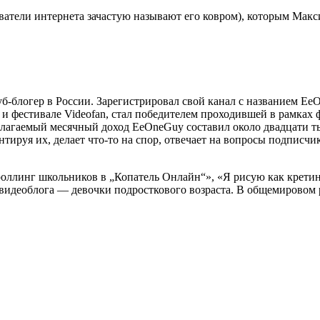
ватели интернета зачастую называют его ковром), которым Мак
блогер в России. Зарегистрировал свой канал с названием EeOn
 и фестивале Videofan, стал победителем проходившей в рамка
дполагаемый месячный доход EeOneGuy составил около двадцати
нтируя их, делает что-то на спор, отвечает на вопросы подписч
оллинг школьников в „Копатель Онлайн“», «Я рисую как кретин
о видеоблога — девочки подросткового возраста. В общемировом