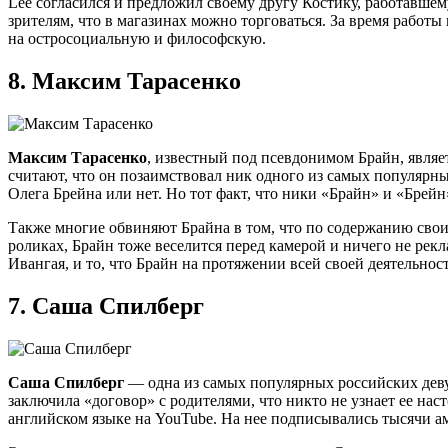
Lee согласился и предложил своему другу Костику, работавшем
зрителям, что в магазинах можно торговаться. За время рабо
на остросоциальную и философскую.
8.
Максим Тарасенко
Максим Тарасенко
, известный под псевдонимом Брайн, явля
считают, что он позаимствовал ник одного из самых популярны
Олега Брейна или нет. Но тот факт, что ники «Брайн» и «Брейн»
Также многие обвиняют Брайна в том, что по содержанию свои
роликах, Брайн тоже веселится перед камерой и ничего не рекл
Ивангая, и то, что Брайн на протяжении всей своей деятельност
7.
Саша Спилберг
Саша Спилберг
— одна из самых популярных российских дев
заключила «договор» с родителями, что никто не узнает ее на
английском языке на YouTube. На нее подписывались тысячи ам