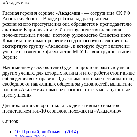
«Академию»
Главная героиня сериала «
Академия
» — сотрудница СК РФ
Анастасия Зорина. В ходе работы над раскрытием
резонансного преступления она обращается к преподавателю
анатомии Кириллу Лемке. Их сотрудничество дало свои
положительные плоды, поэтому руководство Следственного
Комитета принимает решение создать особую следственно-
экспертную группу «Академия», в которую будут включены
ученые с различных факультетов МГУ. Главой группы станет
Зорина.
Начинающему следователю будет непросто держать в узде и
других ученых, для которых истина и итог работы стоит выше
соблюдения всех правил. Однако именно такое нестандартное,
свободное от навязанных обществом условностей, мышление
членов «Академии» помогает раскрывать самые запутанные
преступления.
Для поклонников оригинальных детективных сюжетов
представляем топ-10 сериалов, похожих на «Академию».
Список
10. Прощай, любимая... (2014)