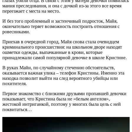
глазах убили отца. В связи с этим у матери девочки появилась
мания преследования, и она с дочкой из-за этого все время
переезжает с места на место.
И без того проблемный и застенчивый подросток, Майя,
окончательно теряет возможность построить отношения с
ровесниками.
Приехав в очередной город, Майя снова стала очевидцем
криминального происшествия: на школьном дворе находят
ошметки одежды, выпачканные в крови, которые
принадлежали самой популярной девочке в школе Кристине.
В руках Майи, по случайному стечению обстоятельств,
оказывается важная улика – телефон Кристины. Именно эта
находка позволит выйти на след вероятного убийцы или
похитителя.
Первое знакомство с близкими друзьями пропавшей девочки
показывает, что Кристина была не «белым ангелом»,
жестокой интриганкой, поэтому у многих была цель с ней
поквитаться…