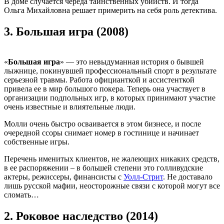
В доме случается череда таинственных убийств. И тогда
Ольга Михайловна решает примерить на себя роль детектива.
3.
Большая игра (2008)
«
Большая игра
» — это невыдуманная история о бывшей
лыжнице, покинувшей профессиональный спорт в результате
серьезной травмы. Работа официанткой и ассистенткой
привела ее в мир большого покера. Теперь она участвует в
организации подпольных игр, в которых принимают участие
очень известные и влиятельные люди.
Молли очень быстро осваивается в этом бизнесе, и после
очередной ссоры снимает номер в гостинице и начинает
собственные игры.
Перечень именитых клиентов, не жалеющих никаких средств,
в ее распоряжении – в большей степени это голливудские
актеры, режиссеры, финансисты с
Уолл-Стрит
. Не доставало
лишь русской мафии, неосторожные связи с которой могут все
сломать…
2.
Роковое наследство (2014)