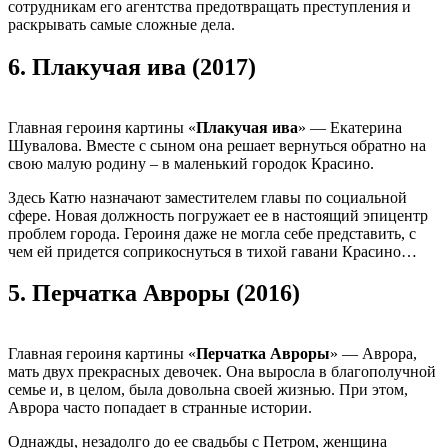
сотрудникам его агентства предотвращать преступления и
раскрывать самые сложные дела.
6.
Плакучая ива (2017)
Главная героиня картины «
Плакучая ива
» — Екатерина
Шувалова. Вместе с сыном она решает вернуться обратно на
свою малую родину – в маленький городок Красино.
Здесь Катю назначают заместителем главы по социальной
сфере. Новая должность погружает ее в настоящий эпицентр
проблем города. Героиня даже не могла себе представить, с
чем ей придется соприкоснуться в тихой гавани Красино…
5.
Перчатка Авроры (2016)
Главная героиня картины «
Перчатка Авроры
» — Аврора,
мать двух прекрасных девочек. Она выросла в благополучной
семье и, в целом, была довольна своей жизнью. При этом,
Аврора часто попадает в странные истории.
Однажды, незадолго до ее свадьбы с Петром, женщина