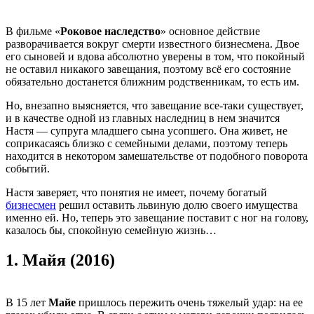
В фильме «
Роковое наследство
» основное действие
разворачивается вокруг смерти известного бизнесмена. Двое
его сыновей и вдова абсолютно уверены в том, что покойный
не оставил никакого завещания, поэтому всё его состояние
обязательно достанется ближним родственникам, то есть им.
Но, внезапно выясняется, что завещание все-таки существует,
и в качестве одной из главных наследниц в нем значится
Настя — супруга младшего сына усопшего. Она живет, не
соприкасаясь близко с семейными делами, поэтому теперь
находится в некотором замешательстве от подобного поворота
событий.
Настя заверяет, что понятия не имеет, почему богатый
бизнесмен
решил оставить львиную долю своего имущества
именно ей. Но, теперь это завещание поставит с ног на голову,
казалось бы, спокойную семейную жизнь…
1.
Майя (2016)
В 15 лет
Майе
пришлось пережить очень тяжелый удар: на ее