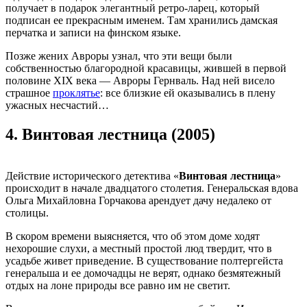
получает в подарок элегантный ретро-ларец, который
подписан ее прекрасным именем. Там хранились дамская
перчатка и записи на финском языке.
Позже жених Авроры узнал, что эти вещи были
собственностью благородной красавицы, жившей в первой
половине XIX века — Авроры Гернваль. Над ней висело
страшное
проклятье
: все близкие ей оказывались в плену
ужасных несчастий…
4.
Винтовая лестница (2005)
Действие исторического детектива «
Винтовая лестница
»
происходит в начале двадцатого столетия. Генеральская вдова
Ольга Михайловна Горчакова арендует дачу недалеко от
столицы.
В скором времени выясняется, что об этом доме ходят
нехорошие слухи, а местный простой люд твердит, что в
усадьбе живет приведение. В существование полтергейста
генеральша и ее домочадцы не верят, однако безмятежный
отдых на лоне природы все равно им не светит.