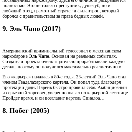
посвященных наркобарону. Здесь его личность раскрывается
полностью. Это не только преступник, душегуб, но и
любящий отец, грамотный стратег и филантроп, который
боролся с правительством за права бедных людей.
9.
Эль Чапо (2017)
Американский криминальный телесериал о мексиканском
наркобароне
Эль Чапо
. Основан на реальных событиях.
Создатели проекта очень тщательно прорабатывали каждую
деталь, поэтому он получился максимально реалистичным.
Его «карьера» началась в 80-е годы. 23-летний Эль Чапо стал
членом Гвадалахарского картеля. Он попал туда благодаря
протекции дяди. Парень быстро проявил себя. Амбициозный
и серьезный торговец уверенно шагал по карьерной лестнице.
Пройдет время, и он возглавит картель Синалоа…
8.
Побег (2005)