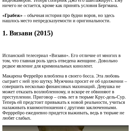
видеокамерой. Теперь соперник Джо его шантажирует. Ему
ничего не остается, кроме как принять условия Бергмана.
«Грабеж»
– обычная история про будни воров, но здесь
нашлось место непредсказуемости и оригинальности.
1.
Визави (2015)
Испанский телесериал «Визави». Его отличие от многих в
том, что главная роль здесь отведена женщине. Довольно
редкое явление для криминальных кинолент.
Макарена Феррейро влюблена в своего босса. Эта любовь
сыграет с ней зую шутку. Мужчина просит ее об одолжении –
совершить несколько финансовых махинаций. Девушка не
может отказать возлюбленному, и вскоре ее обвиняют в
преступлении. Приговор – семь лет в тюрьме Крус-дель-Сур.
Теперь ей предстоит привыкать к новой реальности, учиться
налаживать взаимоотношения с другими заключенными.
Ферррейро ежедневно придется выживать, ведь в тюрьме не
любят слабых.