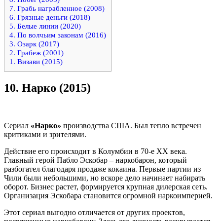
7. Грабь награбленное (2008)
6. Грязные деньги (2018)
5. Белые линии (2020)
4. По волчьим законам (2016)
3. Озарк (2017)
2. Грабеж (2001)
1. Визави (2015)
10.
Нарко (2015)
Сериал
«Нарко»
производства США. Был тепло встречен
критиками и зрителями.
Действие его происходит в Колумбии в 70-е ХХ века.
Главный герой Пабло Эскобар – наркобарон, который
разбогател благодаря продаже кокаина. Первые партии из
Чили были небольшими, но вскоре дело начинает набирать
оборот. Бизнес растет, формируется крупная дилерская сеть.
Организация Эскобара становится огромной наркоимперией.
Этот сериал выгодно отличается от других проектов,