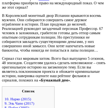
платформа приобрела право на международный показ. О чем
же этот сериал?
В Королевский монетный двор Испании врываются восемь
мужчин. Они собираются совершить самое дерзкое
ограбление в истории. План продуман до мелочей.
Реализацией руководит загадочный персонаж Профессор. 67
человек в заложниках, грабители готовы дать отпор самым
опытным сотрудникам полиции. Но преступники не
собираются завладеть существующими деньгами, у них
совершенно иной замысел. Они хотят напечатать новые
банкноты, чтобы никогда не попасться в лапы полиции…
Сериал стал мировым хитом. Всего был выпущено 5 сезонов,
48 эпизодов. Создателям удалось сделать невозможное – снять
оригинальную историю на заезженную тему. Если вы
являетесь поклонником проекта и обожаете криминальные
истории, наверняка оцените наш рейтинг фильмов и
сериалов, похожих на
«Бумажный дом»
.
Список
10. Нарко (2015)
9. Эль Чапо (2017)
8. Побег (2005)