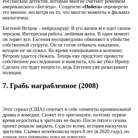
Российский детектив, который многие считают ремейком
американского «Беглеца». Создатели
«Побега»
опровергли
это мнение, несмотря на то, что многие моменты в фильмах
аналогичны.
Евгений Ветров – нейрохирург. В его жизни все идет своим
чередом. Интересная работа, любимая жена. В один момент
он теряет все. Евгения несправедливо обвиняют в убийстве
собственной супруги. Он не готов отбывать наказание,
которое не заслужил. Во время этапирования в колонию
Ветрову удается сбежать. Теперь ему предстоит провести
собственное расследование и выяснить, кто же убил Ирину.
Сделать это будет непросто, ведь Евгения уже разыскивает
полиция.
7.
Грабь награбленное (2008)
Этот сериал (США) сочетает в себе элементы криминальной
драмы и комедии. Сюжет его оригинален, поэтому первое
время недостатка в зрителях не было. После пятого сезона
проект решили закрыть. Судя по всему, история наскучила
зрителям. Съемки возобновили через 8 лет (в 2020 году), но
точная дата премьеры пока не известна.