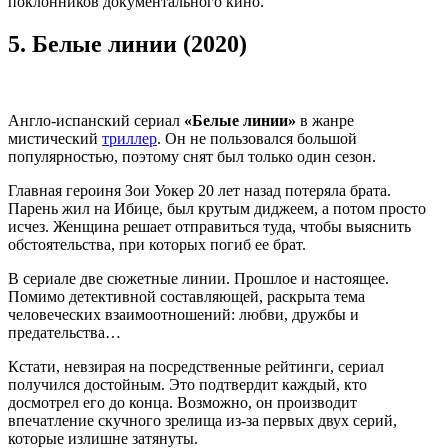
поклонников документального кино.
5.
Белые линии (2020)
Англо-испанский сериал
«Белые линии»
в жанре
мистический
триллер
. Он не пользовался большой
популярностью, поэтому снят был только один сезон.
Главная героиня Зои Уокер 20 лет назад потеряла брата.
Парень жил на Ибице, был крутым диджеем, а потом просто
исчез. Женщина решает отправиться туда, чтобы выяснить
обстоятельства, при которых погиб ее брат.
В сериале две сюжетные линии. Прошлое и настоящее.
Помимо детективной составляющей, раскрыта тема
человеческих взаимоотношений: любви, дружбы и
предательства…
Кстати, невзирая на посредственные рейтинги, сериал
получился достойным. Это подтвердит каждый, кто
досмотрел его до конца. Возможно, он производит
впечатление скучного зрелища из-за первых двух серий,
которые излишне затянуты.