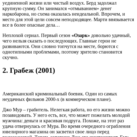
уединенной жизни или чистый воздух. Берд задолжал
крупную сумму. Он занимался «отмыванием» денег
наркобарона, но схема оказалась неидеальной. Впрочем, и
место для этой цели совсем неподходящее. Марти ввязывается
все в более опасные дела…
Неплохой сериал. Первый сезон
«Озарк»
довольно удачный,
чего нельзя сказать о последующих. Главные герои не
развиваются. Они словно топчутся на месте, борются с
однотипными проблемами, поэтому зрителю становится
скучно.
2.
Грабеж (2001)
Американский криминальный боевик. Один из самых
неудачных фильмов 2000-х (в коммерческом плане).
Джо Мур – грабитель. Нелегкая работа, но его жизни можно
позавидовать. У него есть, все, что может пожелать молодой
мужчина: деньги и красивая подруга. Похоже, на этот раз
удача отвернулась от Мура. Во время очередного ограбления
ювелирного магазина он засветил свое лицо перед