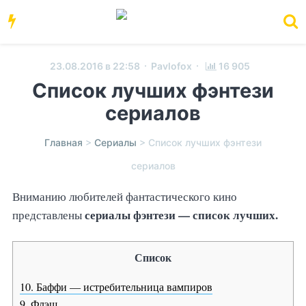
·
·
23.08.2016 в 22:58
Pavlofox
16 905
Список лучших фэнтези
сериалов
Главная
>
Сериалы
>
Список лучших фэнтези
сериалов
Вниманию любителей фантастического кино
сериалы фэнтези — список лучших.
представлены
Список
10. Баффи — истребительница вампиров
9. Флэш