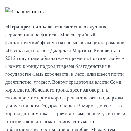
«Игра престолов»
возглавляет список лучших
сериалов жанра фэнтези. Многосерийный
фантастический фильм снят по мотивам цикла романов
«Песнь льда и огня» Джорджа Мартина. Кинолента в
2012 году стала обладателем премии «Золотой глобус».
Сюжет: к концу подходит время благоденствия в
государстве Семь королевств, и лето, длившееся почти
десятилетие, угасает. Вокруг средоточия власти Семи
королевств, Железного трона, зреет заговор, и в
это непростое время король решает искать поддержки
у друга юности Эддарда Старка. В мире, где все — от
короля до наемника — рвутся к власти, плетут интриги
и готовы вонзить нож в спину, есть место
и благородству, состраданию и любви. Между тем,