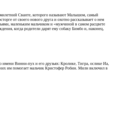
семилетний Сванте, которого называют Малышом, самый
торге от своего нового друга и охотно рассказывает о нем
зьями, маленьким мальчиком и «мужчиной в самом расцвете
ения, когда родители дарят ему собаку Бимбо и, наконец,
о имени Винни-пух и его друзьях: Кролике, Тигра, ослике Иа,
 них им помогает мальчик Кристофер Робин. Милн включил в