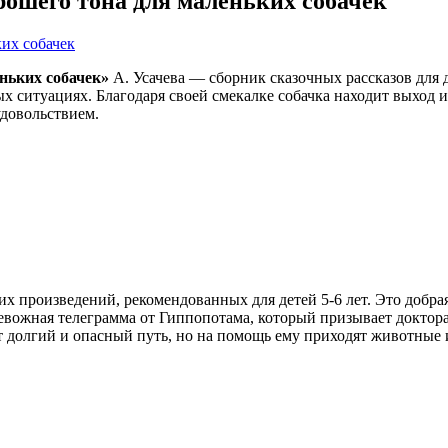
рошего тона для маленьких собачек
ньких собачек»
А. Усачева — сборник сказочных рассказов для 
пых ситуациях. Благодаря своей смекалке собачка находит выход
удовольствием.
 произведений, рекомендованных для детей 5-6 лет. Это добрая
вожная телеграмма от Гиппопотама, который призывает доктора
т долгий и опасный путь, но на помощь ему приходят животные 