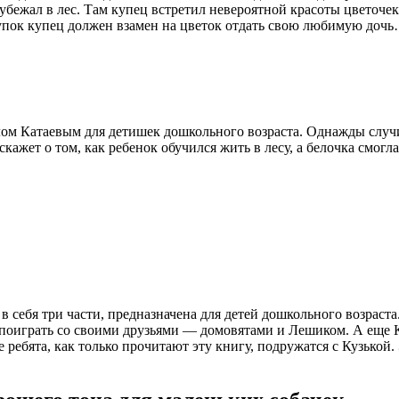
 убежал в лес. Там купец встретил невероятной красоты цветочек
упок купец должен взамен на цветок отдать свою любимую доч
ом Катаевым для детишек дошкольного возраста. Однажды случил
скажет о том, как ребенок обучился жить в лесу, а белочка смогл
себя три части, предназначена для детей дошкольного возраста
д поиграть со своими друзьями — домовятами и Лешиком. А еще 
е ребята, как только прочитают эту книгу, подружатся с Кузькой