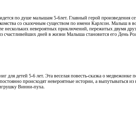
идется по душе малышам 5-6лет. Главный герой произведения 
комства со сказочным существом по имени Карлсон. Малыш в вос
сле нескольких невероятных приключений, пережитых двумя дру
з счастливейших дней в жизни Малыша становится его День Рожд
г для детей 5-6 лет. Эта веселая повесть-сказка о медвежонке п
постоянно происходят невероятные истории, а выпутываться из
 игрушку Винни-пуха.