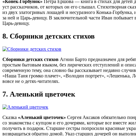
«Конек-Горбунок»
Петра Ершова — книга в стихах для детей д
уст рассказчиков, от которых он его слышал. Стихотворная ск
из двух златогривых лошадей и несуразного Конька-Горбунка, 
за ней и Царь-девицу. В заключительной части Иван побывает в
Царь-девицу.
8.
Сборники детских стихов
Сборники детских стихов
Агнии Барто предназначен для ребят 
простым бытовым языком, без лирических отступлений и описан
современную тему, она словно бы рассказывает недавно случи
«Наша Таня громко плачет», «Володин портрет», «Лешенька, Ле
вовсе не о детях-читателях.
7.
Аленький цветочек
Сказка
«Аленький цветочек»
Сергея Аксаков обязательно пон
со знакомства с купцом и его дочерями, которые все вместе ж
получить в подарок. Старшие сестры попросили красивые украш
возвращаться обратно домой. Указ старших дочерей он выпол