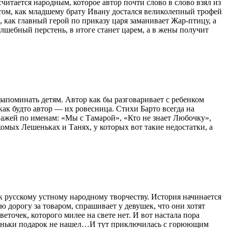
итается народным, которое автор почти слово в слово взял из
о том, как младшему брату Ивану достался великолепный трофей
 как главный герой по приказу царя заманивает Жар-птицу, а
олшебный перстень, в итоге станет царем, а в жены получит
 запоминать детям. Автор как бы разговаривает с ребенком
ак будто автор — их ровесница. Стихи Барто всегда на
нажей по именам: «Мы с Тамарой», «Кто не знает Любочку»,
омых Лешеньках и Танях, у которых вот такие недостатки, а
к русскому устному народному творчеству. История начинается
 дорогу за товаром, спрашивает у девушек, что они хотят
точек, которого милее на свете нет. И вот настала пора
стеньки подарок не нашел…И тут приключилась с горюющим