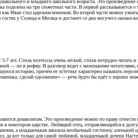
ошкольного и младшего школьного возраста. Это произведение сч
азка поделена на три сюжетных части. В первой рассказывается 
и как Иван стал царским конюхом. Во второй части можно узнать,
 гостях у Солнца и Месяца и достанет со дна могучего океана в
5-7 лет. Стиль поэтессы очень лёгкий, стихи нетрудно читать и
ий — но в рифму. И разговор ведет с маленькими читателями, к
вшуюся историю, причем ее эстетике характерно называть персо
шенька, сделай одолжение» — речь будто бы идёт о хорошо знак
равится дошколятам. Это произведение можно по праву отнести 
или в некотором царстве. Любящий отец, отправляющийся в долгую
ения, а младшенькая заказала необычный гостинец: аленький цве
нил, да вот только для самой любимой, младшенькой дочери На