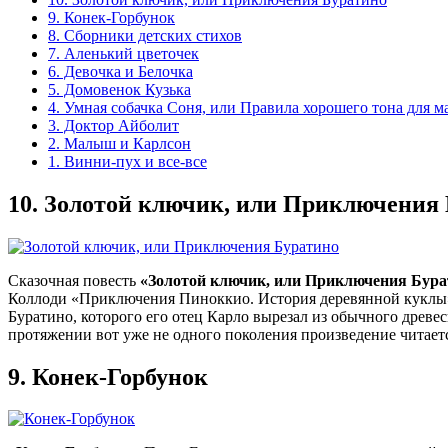
9. Конек-Горбунок
8. Сборники детских стихов
7. Аленький цветочек
6. Девочка и Белочка
5. Домовенок Кузька
4. Умная собачка Соня, или Правила хорошего тона для м
3. Доктор Айболит
2. Малыш и Карлсон
1. Винни-пух и все-все
10.
Золотой ключик, или Приключения 
Сказочная повесть
«Золотой ключик, или Приключения Бура
Коллоди «Приключения Пиноккио. История деревянной куклы».
Буратино, которого его отец Карло вырезал из обычного древе
протяжении вот уже не одного поколения произведение читаетс
9.
Конек-Горбунок