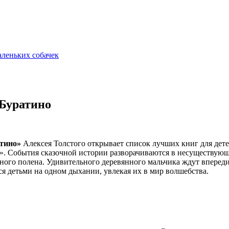
аленьких собачек
Буратино
тино»
Алексея Толстого открывает список лучших книг для дете
 События сказочной истории разворачиваются в несуществующе
сного полена. Удивительного деревянного мальчика ждут вперед
я детьми на одном дыхании, увлекая их в мир волшебства.