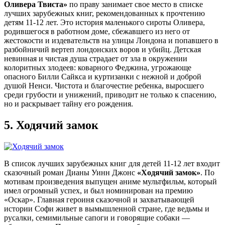
Оливера Твиста»
по праву занимает свое место в списке
лучших зарубежных книг, рекомендованных к прочтению
детям 11-12 лет. Это история маленького сироты Оливера,
родившегося в работном доме, сбежавшего из него от
жестокости и издевательств на улицы Лондона и попавшего в
разбойничий вертеп лондонских воров и убийц. Детская
невинная и чистая душа страдает от зла в окружении
колоритных злодеев: коварного Феджина, угрожающе
опасного Билли Сайкса и куртизанки с нежной и доброй
душой Ненси. Чистота и благочестие ребенка, выросшего
среди грубости и унижений, приводит не только к спасению,
но и раскрывает тайну его рождения.
5.
Ходячий замок
В список лучших зарубежных книг для детей 11-12 лет входит
сказочный роман Дианы Уинн Джонс
«Ходячий замок»
. По
мотивам произведения выпущен аниме мультфильм, который
имел огромный успех, и был номинирован на премию
«Оскар». Главная героиня сказочной и захватывающей
истории Софи живет в вымышленной стране, где ведьмы и
русалки, семимильные сапоги и говорящие собаки —