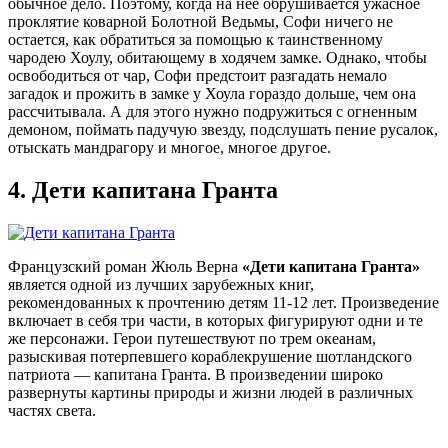
обычное дело. Поэтому, когда на нее обрушивается ужасное
проклятие коварной Болотной Ведьмы, Софи ничего не
остается, как обратиться за помощью к таинственному
чародею Хоулу, обитающему в ходячем замке. Однако, чтобы
освободиться от чар, Софи предстоит разгадать немало
загадок и прожить в замке у Хоула гораздо дольше, чем она
рассчитывала. А для этого нужно подружиться с огненным
демоном, поймать падучую звезду, подслушать пение русалок,
отыскать мандрагору и многое, многое другое.
4.
Дети капитана Гранта
Французский роман Жюль Верна
«Дети капитана Гранта»
является одной из лучших зарубежных книг,
рекомендованных к прочтению детям 11-12 лет. Произведение
включает в себя три части, в которых фигурируют одни и те
же персонажи. Герои путешествуют по трем океанам,
разыскивая потерпевшего кораблекрушение шотландского
патриота — капитана Гранта. В произведении широко
развернуты картины природы и жизни людей в различных
частях света.