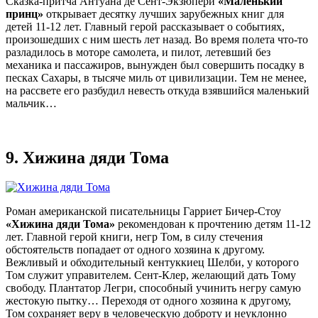
Сказка-притча Антуана де Сент-Экзюпери
«Маленький
принц»
открывает десятку лучших зарубежных книг для
детей 11-12 лет. Главный герой рассказывает о событиях,
произошедших с ним шесть лет назад. Во время полета что-то
разладилось в моторе самолета, и пилот, летевший без
механика и пассажиров, вынужден был совершить посадку в
песках Сахары, в тысяче миль от цивилизации. Тем не менее,
на рассвете его разбудил невесть откуда взявшийся маленький
мальчик…
9.
Хижина дяди Тома
Роман американской писательницы Гарриет Бичер-Стоу
«Хижина дяди Тома»
рекомендован к прочтению детям 11-12
лет. Главной герой книги, негр Том, в силу стечения
обстоятельств попадает от одного хозяина к другому.
Вежливый и обходительный кентуккиец Шелби, у которого
Том служит управителем. Сент-Клер, желающий дать Тому
свободу. Плантатор Легри, способный учинить негру самую
жестокую пытку… Переходя от одного хозяина к другому,
Том сохраняет веру в человеческую доброту и неуклонно