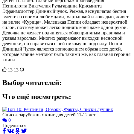
детей 11-12 лет. Главный персонаж произведения —
Пеппилотта Виктуалия Рульгардина Крисминта
Эфраимсдоттер Длинныйчулок. Рыжая, веснушчатая бестия
вместе со своими любимцами, мартышкой и лошадью, живет
на вилле «Курица». Маленькая Пеппи обладает невероятной
силой, поэтому может легко поднять коня даже одной рукой.
Девочка не желает подчиняться общепринятым правилам и
указам взрослых. Многих раздражают выходки несносной
девчонки, но справиться с ней никому не под силу. Пеппи
Длинный Чулок является воплощением образа всех детей,
которые втайне мечтают быть такими же, как главная героиня
книги.
13
13
Выбор читателей:
Что ещё посмотреть:
Список зарубежных книг для детей 11-12 лет
0
Поделиться