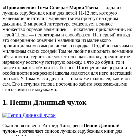
«Приключения Тома Сойера» Марка Твена
— одна из
лучших зарубежных книг для детей 11-12 лет, которую
маленькие читатели с удовольствием прочтут на одном
дыхании. В мировой литературе существует великое
множество образов мальчишек — искателей приключений, но
герой Твена — неповторим и своеобразен. На первый взгляд
это совершенно обычный мальчишка из маленького
провинциального американского городка. Подобно тысячам и
миллионам своих соседей Том не любит выполнять домашние
обязанности, терпеть не может посещать школу, предпочитает
нарядному костюму потертую одежду, а что до обуви, то и
вовсе старается обходиться без нее. Посещение же церкви и в
особенности воскресной школы являются для него настоящей
пыткой. У Тома масса друзей — таких же шалопаев, как и он
сам. Его неглупая голова постоянно забита всевозможными
фантазиями и выдумками.
1.
Пеппи Длинный чулок
Сказочная повесть Астрид Линдгрен
«Пеппи Длинный
чулок»
возглавляет список лучших зарубежных книг для