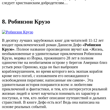
следует христианским добродетелям…
8.
Робинзон Крузо
В десятку лучших зарубежных книг для читателей 11-12 лет
входит приключенческий роман Даниеля Дефо
«Робинзон
Крузо»
. Полное название произведения звучит как «Жизнь,
необыкновенные и удивительные приключения Робинзона
Крузо, моряка из Йорка, прожившего 28 лет в полном
одиночестве на необитаемом острове у берегов Америки близ
устьев реки Ориноко, куда он был выброшен
кораблекрушением, во время которого весь экипаж корабля
кроме него погиб, с изложением его неожиданного
освобождения пиратами; написанные им самим». Эта
удивительная история понравится всем: и любителям
приключений и фантастики, и тем, кто интересуется реальной
жизнью людей и хочет научиться понимать их характер и
поступки, и тем, кто любит описание путешествий и дальних
странствий. В книге Дефо есть все! Ведь она написана на
основе реальных событий.