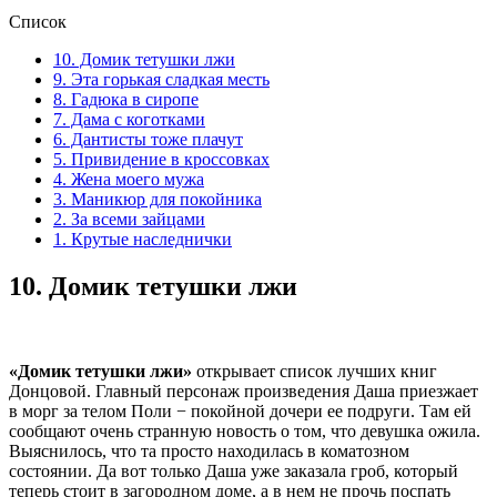
Список
10. Домик тетушки лжи
9. Эта горькая сладкая месть
8. Гадюка в сиропе
7. Дама с коготками
6. Дантисты тоже плачут
5. Привидение в кроссовках
4. Жена моего мужа
3. Маникюр для покойника
2. За всеми зайцами
1. Крутые наследнички
10.
Домик тетушки лжи
«Домик тетушки лжи»
открывает список лучших книг
Донцовой. Главный персонаж произведения Даша приезжает
в морг за телом Поли − покойной дочери ее подруги. Там ей
сообщают очень странную новость о том, что девушка ожила.
Выяснилось, что та просто находилась в коматозном
состоянии. Да вот только Даша уже заказала гроб, который
теперь стоит в загородном доме, а в нем не прочь поспать