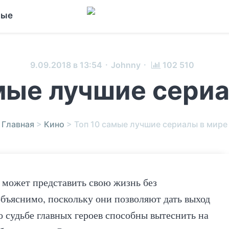
ные
·
·
9.09.2018 в 13:54
Johnny
102 510
мые лучшие сери
Главная
>
Кино
>
Топ 10 самые лучшие сериалы в мире
может представить свою жизнь без
объяснимо, поскольку они позволяют дать выход
о судьбе главных героев способны вытеснить на